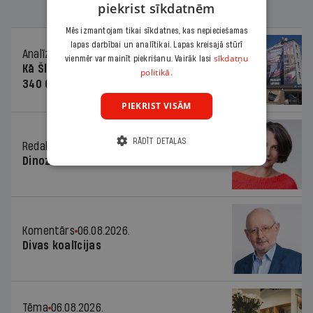
piekrist sīkdatnēm
Mēs izmantojam tikai sīkdatnes, kas nepieciešamas
lapas darbībai un analītikai. Lapas kreisajā stūrī
Analīze
06.08.2026.
sīkdatņu
vienmēr var mainīt piekrišanu. Vairāk lasi
Kā Šlesera partija palika nesodīta par
politikā.
340 000 vērtu reklāmas kampaņu
PIEKRIST VISĀM
RĀDĪT DETAĻAS
Redaktores sleja
06.08.2026.
Dinozaura triks
Komentārs
06.08.2026.
Divas koalīcijas
Tēma
06.08.2026.