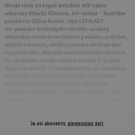
Otrajā vietā arī šogad ierindota ASV valsts
sekretāre Hilarija Klintone, bet trešajā - Brazīlijas
prezidente Dilma Rusefa, ziņo LETA/AFP.
100 pasaules ietekmīgāko sieviešu sarakstā
iekļuvušas sievietes no biznesa pasaules, politikas,
izklaides nozares, mediju pasaules un bezpeļņas
organizācijām. Kopumā sarakstā atrodas sievietes
no 28 valstīm un viņu vidējais vecums ir 55 gadi.
Šogad sarakstā ir 16 jaunpienācējas, arī amerikāņu
dziedātāja Dženifera Lopesa, ASV republikāņu
kongresmene Mišela Bahmane, ASV datoru
ražošanas uzņēmuma "Hewlett-Packard" (HP)
vadītāja Mega Vitmena un interneta uzņēmuma
"Yahoo" galvenā izpilddirektore Marisa Meijere.
Ja esi abonents,
pievienojies šeit
.