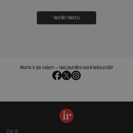
Vairāk rakstu
Mums ir pa ceļam — lasi jaunāko savā laika joslā!
Par IR