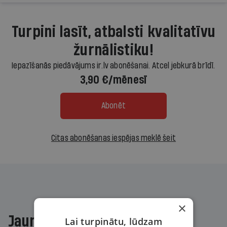
Turpini lasīt, atbalsti kvalitatīvu
žurnālistiku!
Iepazīšanās piedāvājums ir.lv abonēšanai. Atcel jebkurā brīdī.
3,90 €/mēnesī
Abonēt
Citas abonēšanas iespējas meklē šeit
×
Jaunākajā žurnālā
Lai turpinātu, lūdzam