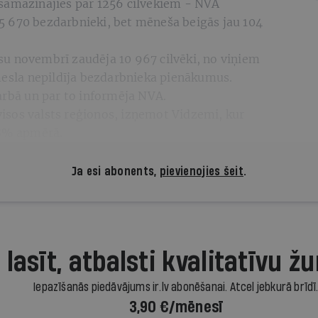
samazinājies par 1256 cilvēkiem - NVA
 670 bezdarbnieki, bet mēneša beigās jau 104
u novembrī zaudēja 10 967 cilvēki, no viņiem
emesla nepildīja bezdarbnieka pienākumus.
arbā un par to informēja NVA.
sos valsts reģionos, izņemot Vidzemi, kur
,8% apmērā.
Ja esi abonents,
pievienojies šeit
.
 lasīt, atbalsti kvalitatīvu žu
Iepazīšanās piedāvājums ir.lv abonēšanai. Atcel jebkurā brīdī
3,90 €/mēnesī