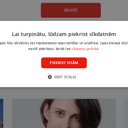
Abonēt
Citas abonēšanas iespējas meklē šeit
Lai turpinātu, lūdzam piekrist sīkdatnēm
am tikai sīkdatnes, kas nepieciešamas lapas darbībai un analītikai. Lapas kreisajā stūr
sīkdatņu politikā.
mainīt piekrišanu. Vairāk lasi
PIEKRIST VISĀM
RĀDĪT DETAĻAS