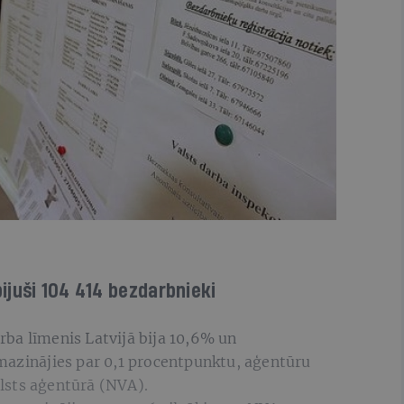
ijuši 104 414 bezdarbnieki
ba līmenis Latvijā bija 10,6% un
mazinājies par 0,1 procentpunktu, aģentūru
lsts aģentūrā (NVA).