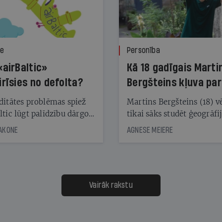
ze
Personība
«airBaltic»
Kā 18 gadīgais Marti
irīsies no defolta?
Bergšteins kļuva par
laika ziņu seju?
ditātes problēmas spiež
Martins Bergšteins (18) v
ltic lūgt palīdzību dārgo
tikai sāks studēt ģeogrāfi
āciju turētājiem, taču
bet viņa sacītajam jau uzt
JAKONE
AGNESE MEIERE
dēļ nebija kvoruma
tūkstošiem laika ziņu ska
nai. Vai lidsabiedrībai
Latvijā. Aiz dažām minū
 defolts, ja tā nespēs
televīzijas ēterā ir 11 gadi
ksāt augstos procentus,
uzcītīga darba, mammas
āpārskaita jau trīs dienas
atbalsts un drosme turpi
Vairāk rakstu
s nākamās sapulces
meteovērojumus arī tad, 
ta vidū?
šķiet, ka tie nevienam na
vajadzīgi