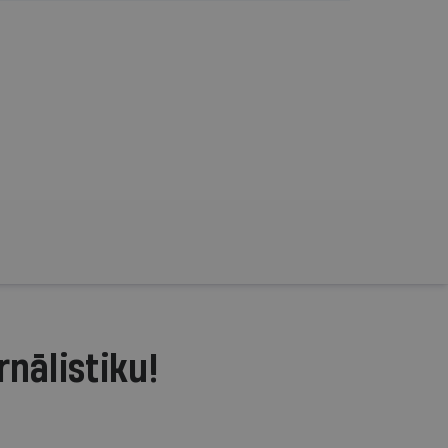
rnālistiku!
.