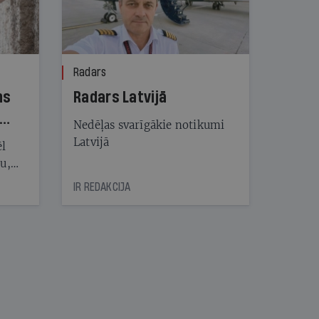
Radars
ns
Radars Latvijā
Nedēļas svarīgākie notikumi
Latvijā
ēl
ju,
icas
IR REDAKCIJA
tītāju
tēm
nāt
kad
v