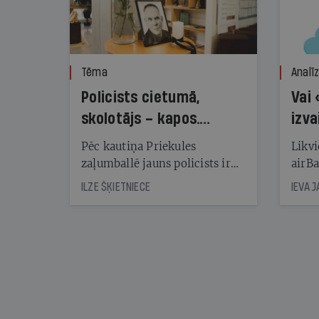
Tēma
Analī
Policists cietumā,
Vai 
skolotājs – kapos.
izva
Reibuma cena Priekulē
Pēc kautiņa Priekules
Likvi
zaļumballē jauns policists ir
airBa
nonācis cietumā, bet
oblig
ILZE ŠĶIETNIECE
IEVA 
cienījams pedagogs — kapos.
šone
Tik traģiska ir izrādījusies
lemša
divu promiļu reibuma cena
draud
sama
kas j
pirm
augus