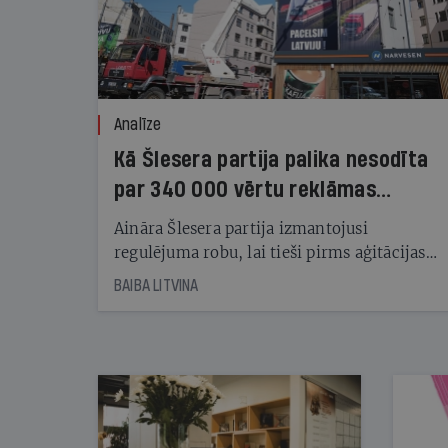
Analīze
Kā Šlesera partija palika nesodīta
par 340 000 vērtu reklāmas
kampaņu
Aināra Šlesera partija izmantojusi
regulējuma robu, lai tieši pirms aģitācijas
starta izreklamētos par summu, kas
BAIBA LITVINA
pārsniedz trešdaļu no likumīgi atļautajiem
kampaņas tēriņiem. KNAB pārkāpumus
nekonstatē