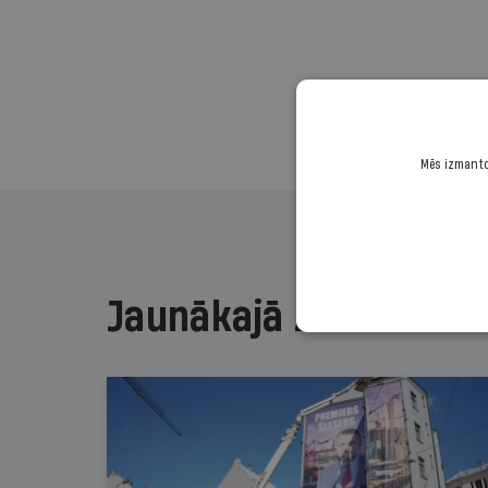
Mēs izmantoj
Jaunākajā žurnālā