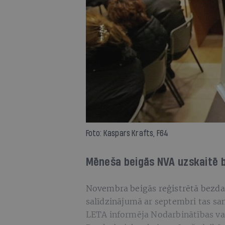
Foto: Kaspars Krafts, F64
Mēneša beigās NVA uzskaitē b
Novembra beigās reģistrētā bezdar
salīdzinājumā ar septembri tas sa
LETA informēja Nodarbinātības va