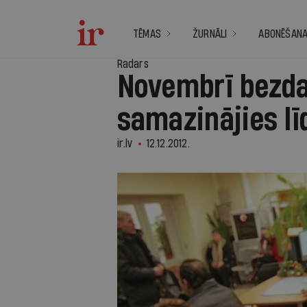
TĒMAS
ŽURNĀLI
ABONĒŠAN
Radars
Novembrī bezda
samazinājies lī
ir.lv
12.12.2012.