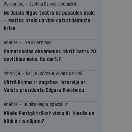
Personība
Evelīna Stiene, speciāli Ir
No Jaunā Rīgas teātra uz pasaules malu
– Matīss Ozols un viņa ceturtdaļmūža
krīze
Analīze
Ilze Šķietniece
Pamatskolas eksāmenos izkrīt katrs 20.
devītklasnieks. Ko darīt?
Intervija
Nellija Ločmele, Aivars Ozoliņš
Vētrā likmes ir augstas. Intervija ar
Valsts prezidentu Edgaru Rinkēviču
Analīze
Gunita Nagle, speciāli Ir
Kāpēc Pierīgā trūkst vietu 10. klasēs un
kādi ir risinājumi?