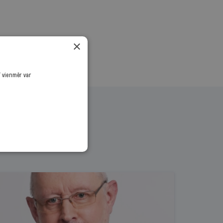
×
ī vienmēr var