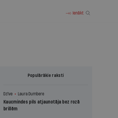
Ienākt
Populārākie raksti
Dzīve
Laura Dumbere
Kaucmindes pils atjaunotāja bez rozā
brillēm