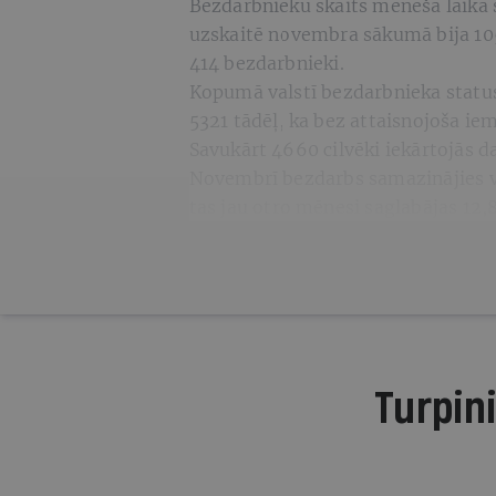
Bezdarbnieku skaits mēneša laikā 
uzskaitē novembra sākumā bija 105
414 bezdarbnieki.
Kopumā valstī bezdarbnieka status
5321 tādēļ, ka bez attaisnojoša i
Savukārt 4660 cilvēki iekārtojās d
Novembrī bezdarbs samazinājies vi
tas jau otro mēnesi saglabājas 12
Turpini