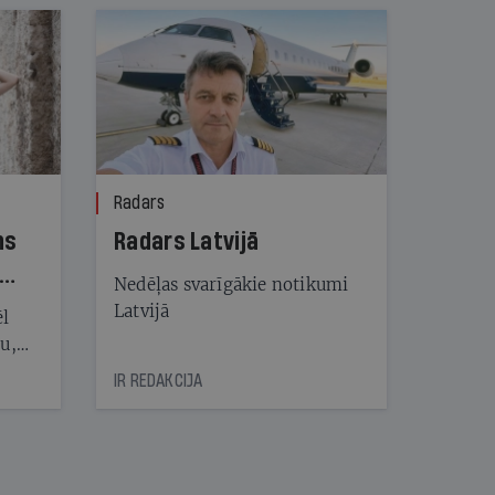
Radars
ns
Radars Latvijā
Nedēļas svarīgākie notikumi
Latvijā
ēl
ju,
icas
IR REDAKCIJA
tītāju
tēm