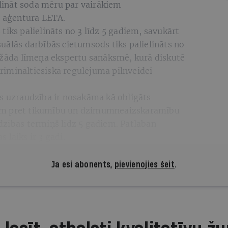
ināt soda mēru par vairākiem
 aģentūra LETA.
tiks palielināts no 3 līdz 5 gadiem, savukārt
uālās darbībās cietumsods tiks palielināts no
dažāda līmeņa ekspertu sanāksmē, kurā diskutē
imināltiesiskā regulējuma pilnveidei
as uzraudzība ir nosakāma kā obligāts
em pret tikumību un dzimumneaizskaramību
dzības termiņš līdz 5 gadiem. Patlaban
 laiks ir 3 gadi.
Ja esi abonents,
pievienojies šeit
.