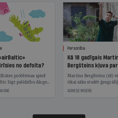
ze
Personība
«airBaltic»
Kā 18 gadīgais Marti
irīsies no defolta?
Bergšteins kļuva par
laika ziņu seju?
ditātes problēmas spiež
Martins Bergšteins (18) v
ltic lūgt palīdzību dārgo
tikai sāks studēt ģeogrāfi
āciju turētājiem, taču
bet viņa sacītajam jau uzt
JAKONE
AGNESE MEIERE
dēļ nebija kvoruma
tūkstošiem laika ziņu ska
nai. Vai lidsabiedrībai
Latvijā. Aiz dažām minū
 defolts, ja tā nespēs
televīzijas ēterā ir 11 gadi
ksāt augstos procentus,
uzcītīga darba, mammas