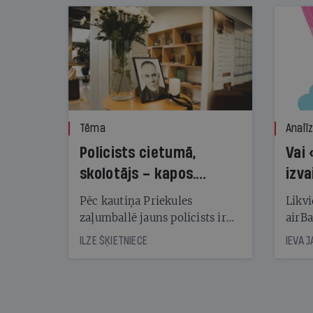
Tēma
Analī
Policists cietumā,
Vai 
skolotājs – kapos.
izva
Reibuma cena Priekulē
Pēc kautiņa Priekules
Likvi
zaļumballē jauns policists ir
airBa
nonācis cietumā, bet
oblig
ILZE ŠĶIETNIECE
IEVA 
cienījams pedagogs — kapos.
šone
Tik traģiska ir izrādījusies
lemša
divu promiļu reibuma cena
draud
sama