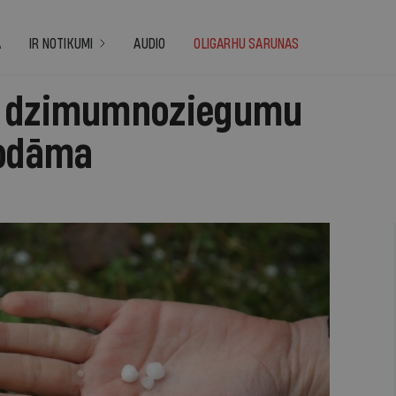
A
IR NOTIKUMI
AUDIO
OLIGARHU SARUNAS
r dzimumnoziegumu
sodāma