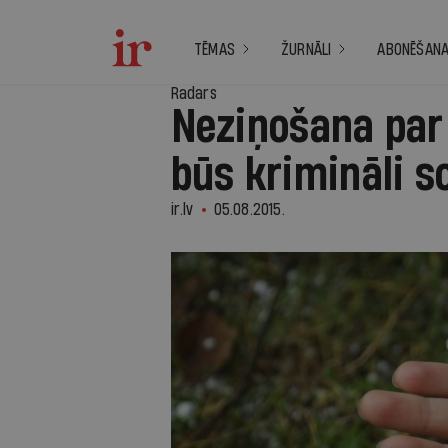
TĒMAS
ŽURNĀLI
ABONĒŠAN
Radars
Neziņošana pa
būs krimināli 
ir.lv
05.08.2015.