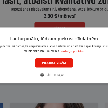
 lasīt, atbalsti kvalitatīvu žu
Iepazīšanās piedāvājums ir.lv abonēšanai. Atcel jebkurā brīdī
3,90 €/mēnesī
Abonēt
Lai turpinātu, lūdzam piekrist sīkdatnēm
Citas abonēšanas iespējas meklē šeit
am tikai sīkdatnes, kas nepieciešamas lapas darbībai un analītikai. Lapas kreisajā stūr
sīkdatņu politikā.
mainīt piekrišanu. Vairāk lasi
PIEKRIST VISĀM
RĀDĪT DETAĻAS