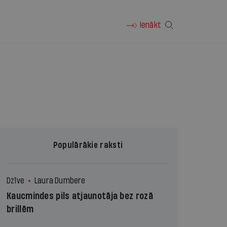
Ienākt
Populārākie raksti
Dzīve
Laura Dumbere
Kaucmindes pils atjaunotāja bez rozā
brillēm