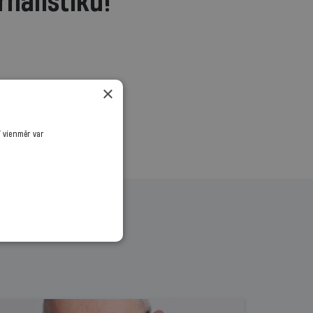
rnālistiku!
.
×
ī vienmēr var