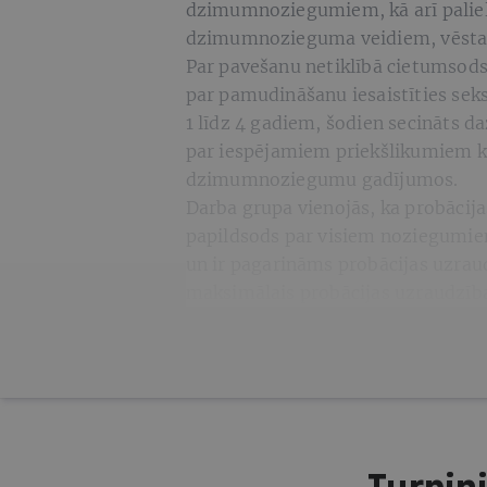
dzimumnoziegumiem, kā arī paliel
dzimumnozieguma veidiem, vēsta
Par pavešanu netiklībā cietumsods 
par pamudināšanu iesaistīties seks
1 līdz 4 gadiem, šodien secināts 
par iespējamiem priekšlikumiem kr
dzimumnoziegumu gadījumos.
Darba grupa vienojās, ka probācij
papildsods par visiem noziegumi
un ir pagarināms probācijas uzrau
maksimālais probācijas uzraudzības