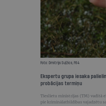
Foto: Dmitrijs Suļžics, F64
Ekspertu grupa iesaka palieli
probācijas termiņu
Tieslietu ministrijas (TM) vadītā 
pie kriminālatbildības vajadzētu s