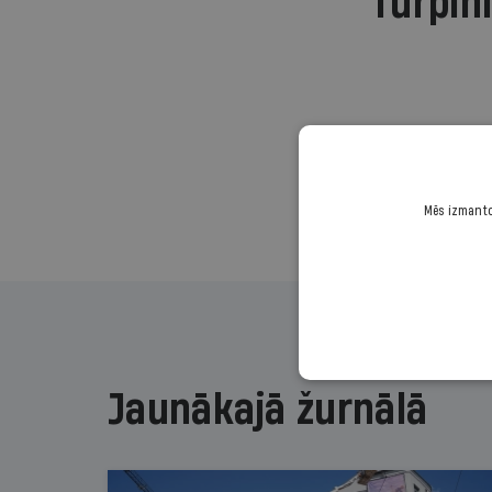
Turpini
Mēs izmantoj
Jaunākajā žurnālā