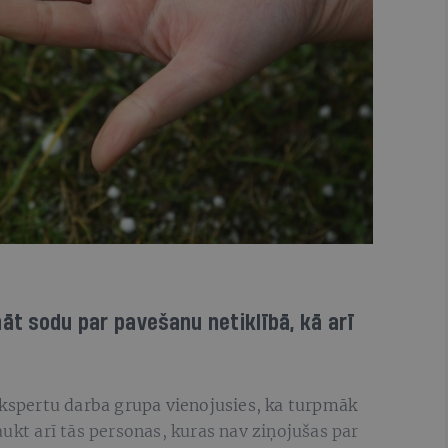
nāt sodu par pavešanu netiklībā, kā arī
ekspertu darba grupa vienojusies, ka turpmāk
aukt arī tās personas, kuras nav ziņojušas par