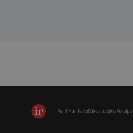
kas j
pirm
augus
Par IR
Manifests
Ētikas kodekss
Pakalpo