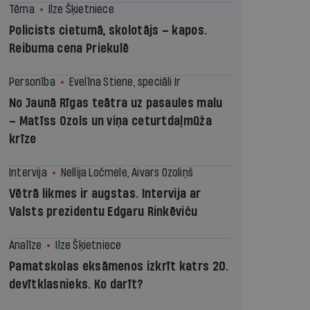
Tēma
Ilze Šķietniece
Policists cietumā, skolotājs – kapos.
Reibuma cena Priekulē
Personība
Evelīna Stiene, speciāli Ir
No Jaunā Rīgas teātra uz pasaules malu
– Matīss Ozols un viņa ceturtdaļmūža
krīze
Intervija
Nellija Ločmele, Aivars Ozoliņš
Vētrā likmes ir augstas. Intervija ar
Valsts prezidentu Edgaru Rinkēviču
Analīze
Ilze Šķietniece
Pamatskolas eksāmenos izkrīt katrs 20.
devītklasnieks. Ko darīt?