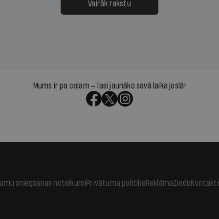
āpārskaita jau trīs dienas
atbalsts un drosme turpi
Vairāk rakstu
s nākamās sapulces
meteovērojumus arī tad, 
ta vidū?
šķiet, ka tie nevienam na
vajadzīgi
Mums ir pa ceļam — lasi jaunāko savā laika joslā!
jumu sniegšanas noteikumi
Privātuma politika
Reklāma
Ziedo
Kontakti