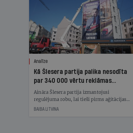
Analīze
Kā Šlesera partija palika nesodīta
par 340 000 vērtu reklāmas
kampaņu
Aināra Šlesera partija izmantojusi
regulējuma robu, lai tieši pirms aģitācijas
starta izreklamētos par summu, kas
BAIBA LITVINA
pārsniedz trešdaļu no likumīgi atļautajiem
kampaņas tēriņiem. KNAB pārkāpumus
nekonstatē