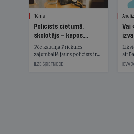
Tēma
Analī
Policists cietumā,
Vai 
skolotājs – kapos.
izva
Reibuma cena Priekulē
Pēc kautiņa Priekules
Likvi
zaļumballē jauns policists ir
airBa
nonācis cietumā, bet
oblig
ILZE ŠĶIETNIECE
IEVA 
cienījams pedagogs — kapos.
šone
Tik traģiska ir izrādījusies
lemša
divu promiļu reibuma cena
draud
sama
kas j
pirm
augus