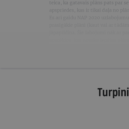
teica, ka gatavais plāns pats par 
apspriedes, kas ir tikai daļa no p
Es arī gaidu NAP 2020 uzlabojumus.
prasīgākie plāni (kaut vai ar tād
jāpapildina. Šie labojumi nāk ar
apstākļos, kas nosaka iepējas plāna
Turpini