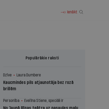
Ienākt
Populārākie raksti
Dzīve
Laura Dumbere
Kaucmindes pils atjaunotāja bez rozā
brillēm
Personība
Evelīna Stiene, speciāli Ir
No Jaunā Rīgas teātra uz pasaules malu