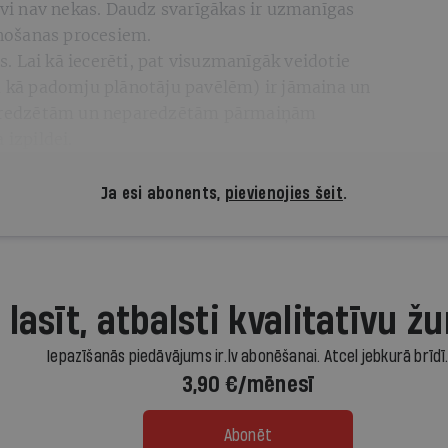
sevi nav nekas. Daudz svarīgākas ir uzmanīgas
lānošanas procesiem.
 Lai kā iecerēti, pat visuzmanīgāk veidotie
ām kā padomju plānotāju pavēlēm) ir jāmaina un
 paredzētām un neparedzētām pārmaiņām
 izpildei.
Ja esi abonents,
pievienojies šeit
.
 lasīt, atbalsti kvalitatīvu žu
Iepazīšanās piedāvājums ir.lv abonēšanai. Atcel jebkurā brīdī
3,90 €/mēnesī
Abonēt