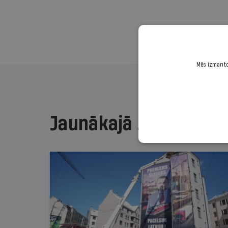
Mēs izmantoj
Jaunākajā žurnālā