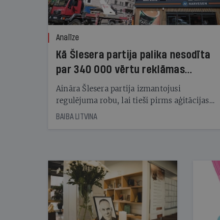
Analīze
Kā Šlesera partija palika nesodīta
par 340 000 vērtu reklāmas
kampaņu
Aināra Šlesera partija izmantojusi
regulējuma robu, lai tieši pirms aģitācijas
starta izreklamētos par summu, kas
BAIBA LITVINA
pārsniedz trešdaļu no likumīgi atļautajiem
kampaņas tēriņiem. KNAB pārkāpumus
nekonstatē