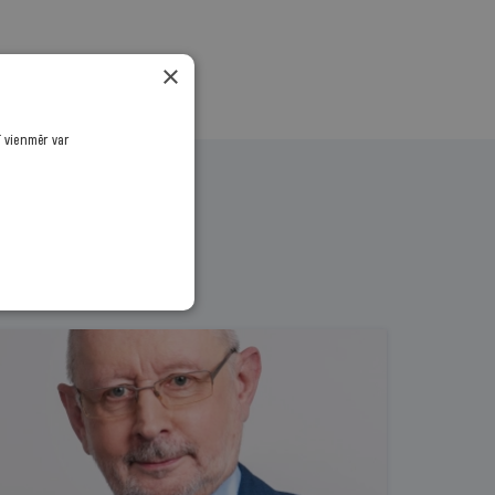
×
ī vienmēr var