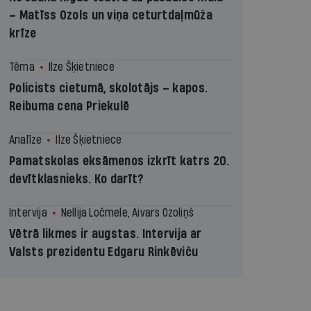
– Matīss Ozols un viņa ceturtdaļmūža
krīze
Tēma
Ilze Šķietniece
Policists cietumā, skolotājs – kapos.
Reibuma cena Priekulē
Analīze
Ilze Šķietniece
Pamatskolas eksāmenos izkrīt katrs 20.
devītklasnieks. Ko darīt?
Intervija
Nellija Ločmele, Aivars Ozoliņš
Vētrā likmes ir augstas. Intervija ar
Valsts prezidentu Edgaru Rinkēviču