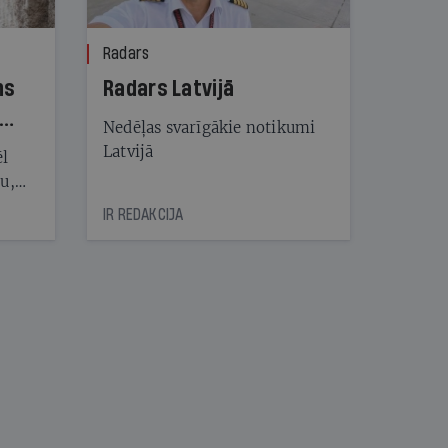
Radars
ns
Radars Latvijā
Nedēļas svarīgākie notikumi
Latvijā
ēl
ju,
icas
IR REDAKCIJA
tītāju
tēm
nāt
kad
v