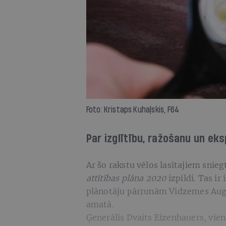
Foto: Kristaps Kuhaļskis, F64
Par izglītību, ražošanu un eks
Ar šo rakstu vēlos lasītajiem sni
attītības plāna 2020
izpildi. Tas ir
plānotāju pārrunām Vidzemes Augst
amatā.
Ģenerālis Dvaits Eizenhauers, vien