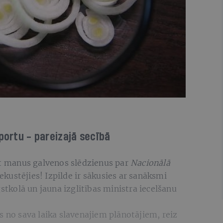
portu - pareizajā secībā
egt manus galvenos slēdzienus par
Nacionālā
 iekustējies! Izpilde ir sākusies ar sanāksmi
kolā un jauna izglītības ministra iecelšanu
s no sava laika slavenajiem plānotājiem, reiz