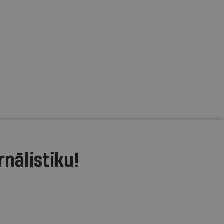
rnālistiku!
.