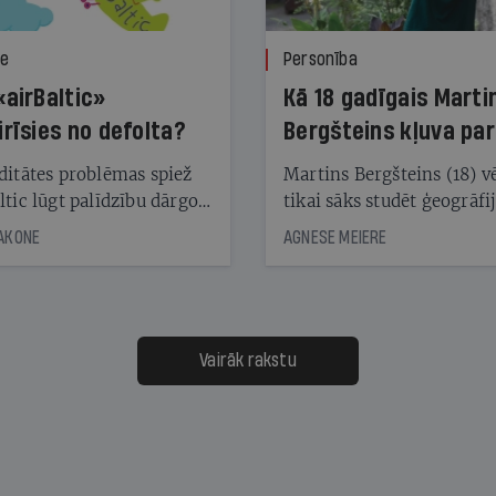
ze
Personība
«airBaltic»
Kā 18 gadīgais Marti
irīsies no defolta?
Bergšteins kļuva par
laika ziņu seju?
ditātes problēmas spiež
Martins Bergšteins (18) v
ltic lūgt palīdzību dārgo
tikai sāks studēt ģeogrāfi
āciju turētājiem, taču
bet viņa sacītajam jau uzt
JAKONE
AGNESE MEIERE
dēļ nebija kvoruma
tūkstošiem laika ziņu ska
nai. Vai lidsabiedrībai
Latvijā. Aiz dažām minū
 defolts, ja tā nespēs
televīzijas ēterā ir 11 gadi
ksāt augstos procentus,
uzcītīga darba, mammas
āpārskaita jau trīs dienas
atbalsts un drosme turpi
Vairāk rakstu
s nākamās sapulces
meteovērojumus arī tad, 
ta vidū?
šķiet, ka tie nevienam na
vajadzīgi