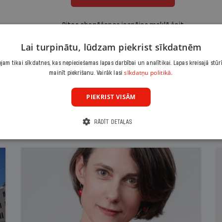
Citas abonēšanas iespējas meklē šeit
Lai turpinātu, lūdzam piekrist sīkdatnēm
am tikai sīkdatnes, kas nepieciešamas lapas darbībai un analītikai. Lapas kreisajā stūr
sīkdatņu politikā.
mainīt piekrišanu. Vairāk lasi
PIEKRIST VISĀM
RĀDĪT DETAĻAS