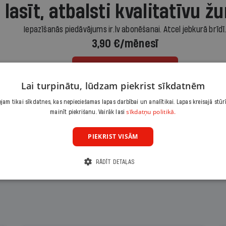
 lasīt, atbalsti kvalitatīvu žu
Iepazīšanās piedāvājums ir.lv abonēšanai. Atcel jebkurā brīdī
3,90 €/mēnesī
Abonēt
Lai turpinātu, lūdzam piekrist sīkdatnēm
Citas abonēšanas iespējas meklē šeit
am tikai sīkdatnes, kas nepieciešamas lapas darbībai un analītikai. Lapas kreisajā stūr
sīkdatņu politikā.
mainīt piekrišanu. Vairāk lasi
PIEKRIST VISĀM
RĀDĪT DETAĻAS