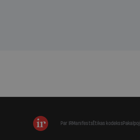
sama
kas j
pirm
augus
Par IR
Manifests
Ētikas kodekss
Pakalpo