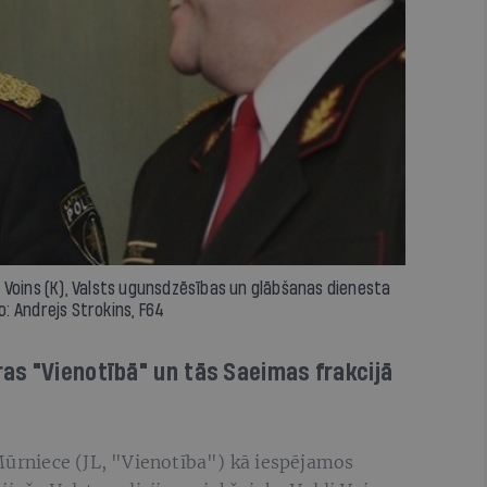
is Voins (K), Valsts ugunsdzēsības un glābšanas dienesta
o: Andrejs Strokins, F64
as "Vienotībā" un tās Saeimas frakcijā
Mūrniece (JL, "Vienotība") kā iespējamos