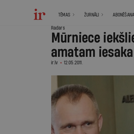
TĒMAS
ŽURNĀLI
ABONĒŠAN
Radars
Mūrniece iekšli
amatam iesaka 
ir.lv
12.05.2011.