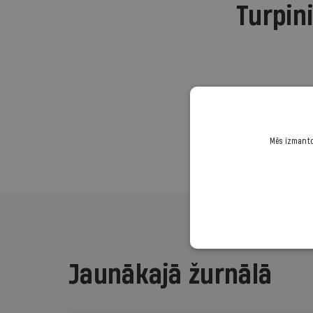
Turpini
Mēs izmantoj
Jaunākajā žurnālā