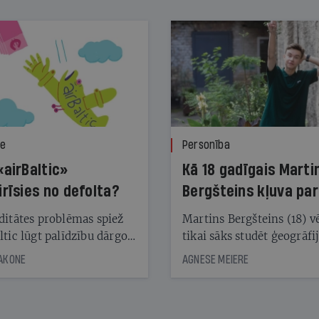
ze
Personība
«airBaltic»
Kā 18 gadīgais Marti
irīsies no defolta?
Bergšteins kļuva par
laika ziņu seju?
ditātes problēmas spiež
Martins Bergšteins (18) v
ltic lūgt palīdzību dārgo
tikai sāks studēt ģeogrāfi
āciju turētājiem, taču
bet viņa sacītajam jau uzt
JAKONE
AGNESE MEIERE
dēļ nebija kvoruma
tūkstošiem laika ziņu ska
nai. Vai lidsabiedrībai
Latvijā. Aiz dažām minū
 defolts, ja tā nespēs
televīzijas ēterā ir 11 gadi