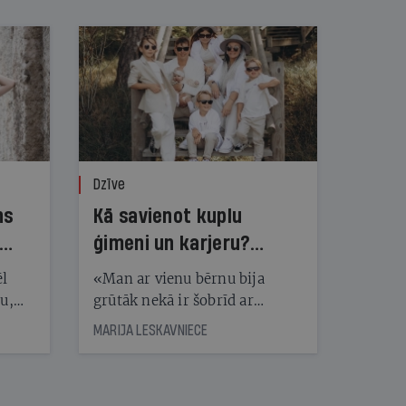
Dzīve
ns
Kā savienot kuplu
ģimeni un karjeru?
Kristīne Tida to māk!
ēl
«Man ar vienu bērnu bija
ju,
grūtāk nekā ir šobrīd ar
icas
pieciem. Kādai citai ir pilnīgi
MARIJA LESKAVNIECE
tītāju
pretēji,» par spēju kuplu
tēm
ģimeni savienot ar
profesionālu izaugsmi un tikt