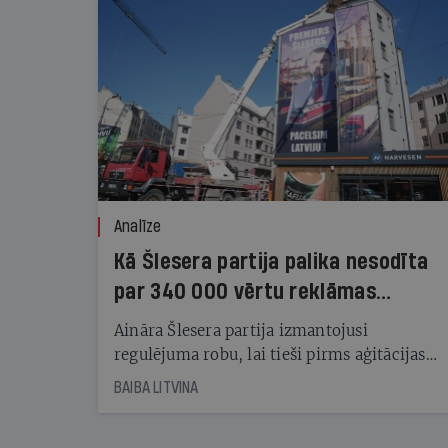
Analīze
Kā Šlesera partija palika nesodīta
par 340 000 vērtu reklāmas
kampaņu
Aināra Šlesera partija izmantojusi
regulējuma robu, lai tieši pirms aģitācijas
starta izreklamētos par summu, kas
BAIBA LITVINA
pārsniedz trešdaļu no likumīgi atļautajiem
kampaņas tēriņiem. KNAB pārkāpumus