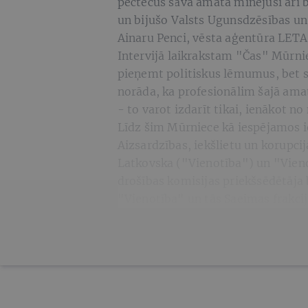
pēctečus savā amatā minējusi arī b
un bijušo Valsts Ugunsdzēsības un
Ainaru Penci, vēsta aģentūra LETA
Intervijā laikrakstam "Čas" Mūrniec
pieņemt politiskus lēmumus, bet 
norāda, ka profesionālim šajā ama
- to varot izdarīt tikai, ienākot no
Līdz šim Mūrniece kā iespējamos i
Aizsardzības, iekšlietu un korupci
Latkovska ("Vienotība") un "Vieno
drošības komisijas priekšsēdētāja
"Vienotība" un tās Saeimas frakcij