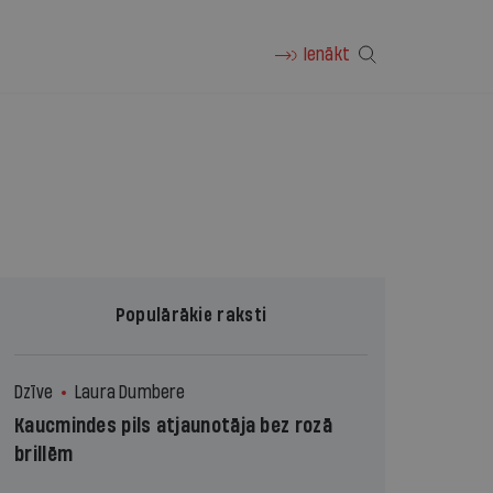
Ienākt
Populārākie raksti
Dzīve
Laura Dumbere
Kaucmindes pils atjaunotāja bez rozā
brillēm