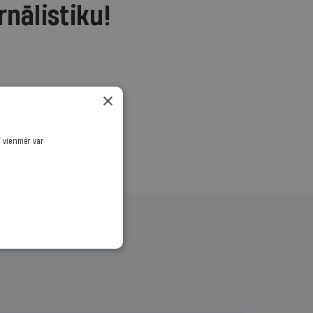
rnālistiku!
.
×
ī vienmēr var