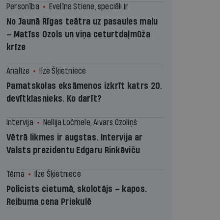
Personība
Evelīna Stiene, speciāli Ir
No Jaunā Rīgas teātra uz pasaules malu
– Matīss Ozols un viņa ceturtdaļmūža
krīze
Analīze
Ilze Šķietniece
Pamatskolas eksāmenos izkrīt katrs 20.
devītklasnieks. Ko darīt?
Intervija
Nellija Ločmele, Aivars Ozoliņš
Vētrā likmes ir augstas. Intervija ar
Valsts prezidentu Edgaru Rinkēviču
Tēma
Ilze Šķietniece
Policists cietumā, skolotājs – kapos.
Reibuma cena Priekulē