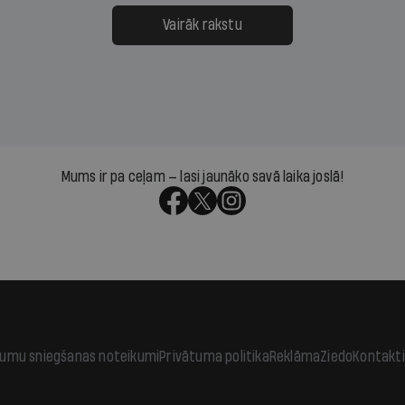
ksāt augstos procentus,
uzcītīga darba, mammas
āpārskaita jau trīs dienas
atbalsts un drosme turpi
Vairāk rakstu
s nākamās sapulces
meteovērojumus arī tad, 
ta vidū?
šķiet, ka tie nevienam na
vajadzīgi
Mums ir pa ceļam — lasi jaunāko savā laika joslā!
jumu sniegšanas noteikumi
Privātuma politika
Reklāma
Ziedo
Kontakti