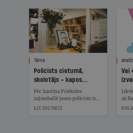
nekonstatē
Tēma
Analī
Policists cietumā,
Vai 
skolotājs – kapos.
izva
Reibuma cena Priekulē
Pēc kautiņa Priekules
Likvi
zaļumballē jauns policists ir
airBa
nonācis cietumā, bet
oblig
ILZE ŠĶIETNIECE
IEVA 
cienījams pedagogs — kapos.
šone
Tik traģiska ir izrādījusies
lemša
divu promiļu reibuma cena
draud