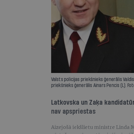
Valsts policijas priekšnieks ģenerālis Vald
priekšnieks ģenerālis Ainars Pencis (L). Fot
Latkovska un Zaķa kandidatūr
nav apspriestas
Aizejošā iekšlietu ministre Linda 