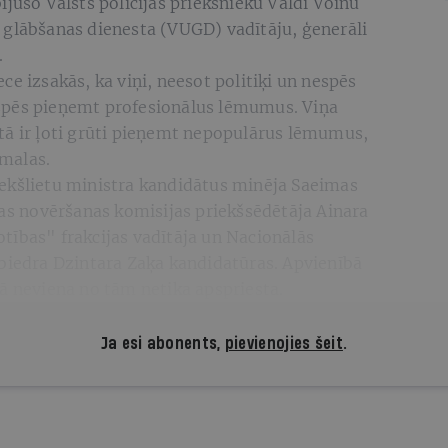
ijušo Valsts policijas priekšnieku Valdi Voinu
 glābšanas dienesta (VUGD) vadītāju, ģenerāli
.
e izsakās, ka viņi, neesot politiķi un nespēs
spēs pieņemt profesionālus lēmumus. Viņa
tā ir ļoti grūti pieņemt nepopulārus lēmumus,
 malas.
ekšlietu ministra kandidātus minēja Saeimas
jas novēršanas komisijas priekšsēdētāja Ainara
tības" frakcijas vadītāja un Nacionālās
 biedra Dzintara Zaķa kandidatūras. Apvienībā
ā neviena no tām netika apspriesta.
Ja esi abonents,
pievienojies šeit
.