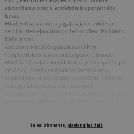
slikti, kad otrdien ieradies Hāgas tribunāla
aizturēšanas centrā, apsūdzētais apstiprinājis
tiesai.
Mladičs tika aizturēts pagājušajā ceturtdienā
Serbijas ziemeļaustrumos, bet otrdien tika izdots
Nīderlandei.
Apvienoto Nāciju Organizācijas (ANO)
Starptautiskais kriminālnoziegumu tribunāls
Mladiču bijušajai Dienvidslāvijai (ICTY) apsūdz par
genocīdu, cilvēku vajāšanu un iznīcināšanu,
slepkavībām, deportācijām, necilvēcīgu rīcību un
nežēlīgu izturēšanos, kas vērsts pret
musulmaņiem. Apsūdzētā mērķis bijis musulmaņu
padzīšana no plašām Bosnijas teritorijām, lai
īstenotu sapni par Lielserbiju.
Ja esi abonents,
pievienojies šeit
.