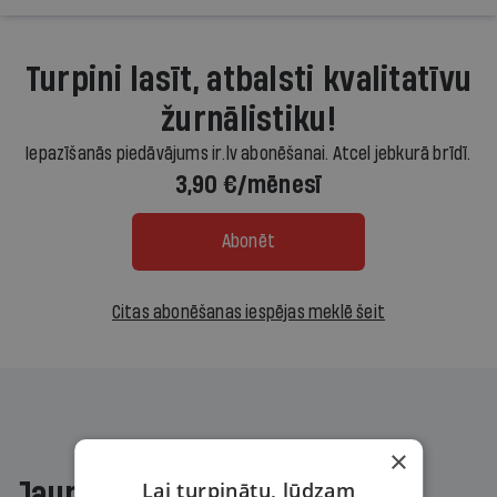
Turpini lasīt, atbalsti kvalitatīvu
žurnālistiku!
Iepazīšanās piedāvājums ir.lv abonēšanai. Atcel jebkurā brīdī.
3,90 €/mēnesī
Abonēt
Citas abonēšanas iespējas meklē šeit
×
Lai turpinātu, lūdzam
Jaunākajā žurnālā