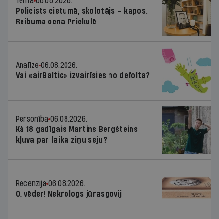
Tēma
06.08.2026.
Policists cietumā, skolotājs – kapos.
Reibuma cena Priekulē
Analīze
06.08.2026.
Vai «airBaltic» izvairīsies no defolta?
Personība
06.08.2026.
Kā 18 gadīgais Martins Bergšteins
kļuva par laika ziņu seju?
Recenzija
06.08.2026.
O, vēder! Nekrologs jūrasgovij