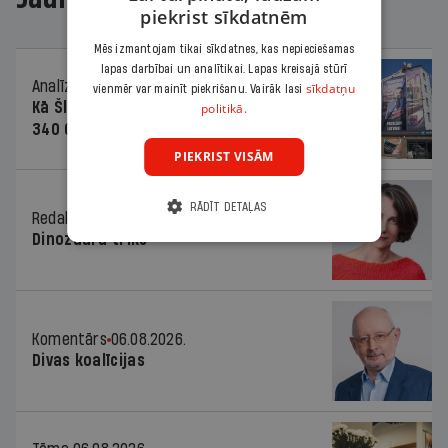
piekrist sīkdatnēm
Mēs izmantojam tikai sīkdatnes, kas nepieciešamas
lapas darbībai un analītikai. Lapas kreisajā stūrī
Analīze
06.08.2026.
sīkdatņu
vienmēr var mainīt piekrišanu. Vairāk lasi
Kā Šlesera partija palika nesodīta par
politikā.
340 000 vērtu reklāmas kampaņu
PIEKRIST VISĀM
RĀDĪT DETAĻAS
Redaktores sleja
06.08.2026.
Dinozaura triks
Komentārs
06.08.2026.
Divas koalīcijas