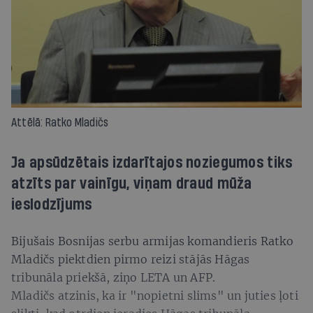
Attēlā: Ratko Mladičs
Ja apsūdzētais izdarītajos noziegumos tiks
atzīts par vainīgu, viņam draud mūža
ieslodzījums
Bijušais Bosnijas serbu armijas komandieris Ratko
Mladičs piektdien pirmo reizi stājās Hāgas
tribunāla priekšā, ziņo LETA un AFP.
Mladičs atzinis, ka ir "nopietni slims" un juties ļoti