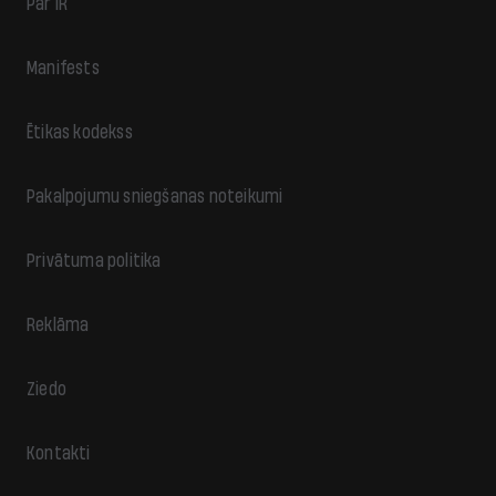
Par IR
Manifests
Ētikas kodekss
Pakalpojumu sniegšanas noteikumi
Privātuma politika
Reklāma
Ziedo
Kontakti