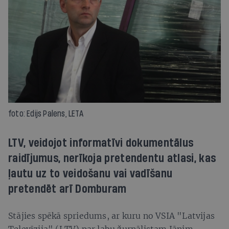
foto: Edijs Palens, LETA
LTV, veidojot informatīvi dokumentālus
raidījumus, nerīkoja pretendentu atlasi, kas
ļautu uz to veidošanu vai vadīšanu
pretendēt arī Domburam
Stājies spēkā spriedums, ar kuru no VSIA "Latvijas
Televīzija" (LTV) par labu žurnālistam Jānim