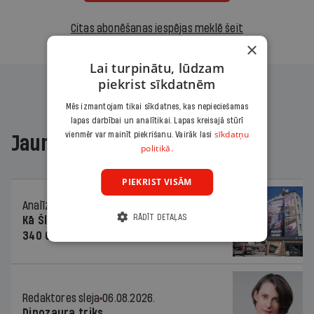
Citas abonēšanas iespējas meklē šeit
×
Lai turpinātu, lūdzam
piekrist sīkdatnēm
Mēs izmantojam tikai sīkdatnes, kas nepieciešamas
lapas darbībai un analītikai. Lapas kreisajā stūrī
sīkdatņu
vienmēr var mainīt piekrišanu. Vairāk lasi
Jaunākajā žurnālā
politikā.
PIEKRIST VISĀM
Analīze
06.08.2026.
RĀDĪT DETAĻAS
Kā Šlesera partija palika nesodīta par
340 000 vērtu reklāmas kampaņu
Redaktores sleja
06.08.2026.
Dinozaura triks