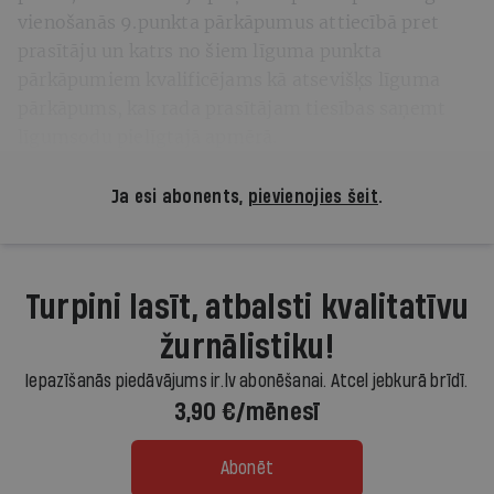
vienošanās 9.punkta pārkāpumus attiecībā pret
prasītāju un katrs no šiem līguma punkta
pārkāpumiem kvalificējams kā atsevišķs līguma
pārkāpums, kas rada prasītājam tiesības saņemt
līgumsodu pielīgtajā apmērā.
Ja esi abonents,
pievienojies šeit
.
Turpini lasīt, atbalsti kvalitatīvu
žurnālistiku!
Iepazīšanās piedāvājums ir.lv abonēšanai. Atcel jebkurā brīdī.
3,90 €/mēnesī
Abonēt