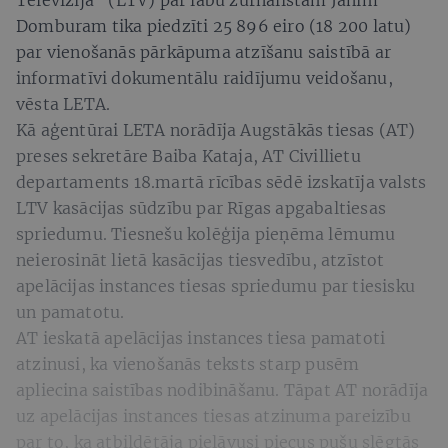
Domburam tika piedzīti 25 896 eiro (18 200 latu)
par vienošanās pārkāpuma atzīšanu saistībā ar
informatīvi dokumentālu raidījumu veidošanu,
vēsta LETA.
Kā aģentūrai LETA norādīja Augstākās tiesas (AT)
preses sekretāre Baiba Kataja, AT Civillietu
departaments 18.martā rīcības sēdē izskatīja valsts
LTV kasācijas sūdzību par Rīgas apgabaltiesas
spriedumu. Tiesnešu kolēģija pieņēma lēmumu
neierosināt lietā kasācijas tiesvedību, atzīstot
apelācijas instances tiesas spriedumu par tiesisku
un pamatotu.
AT ieskatā apelācijas instances tiesa pamatoti
atzinusi, ka vienošanās teksts starp pusēm
apliecina saistības nodibināšanu. Tāpat AT norādīja
uz apelācijas instances tiesas atzinuma pareizību
par to, ka atbildētāja pieļāvusi piecus pušu slēgtās