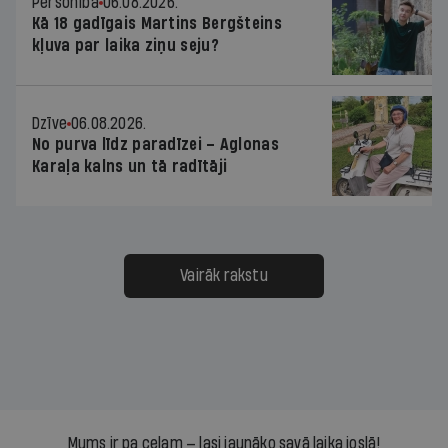
Personība
06.08.2026.
Kā 18 gadīgais Martins Bergšteins
kļuva par laika ziņu seju?
Dzīve
06.08.2026.
No purva līdz paradīzei – Aglonas
Karaļa kalns un tā radītāji
Vairāk rakstu
Mums ir pa ceļam — lasi jaunāko savā laika joslā!