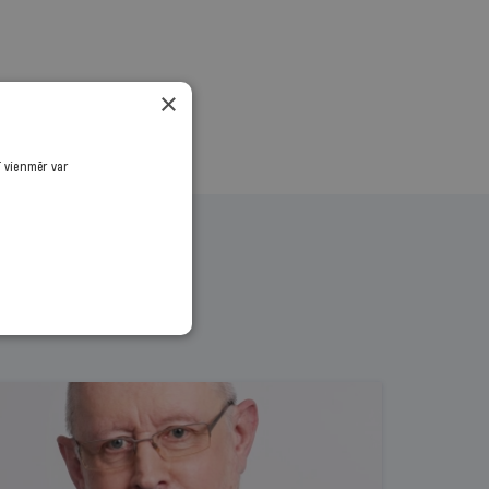
×
ī vienmēr var