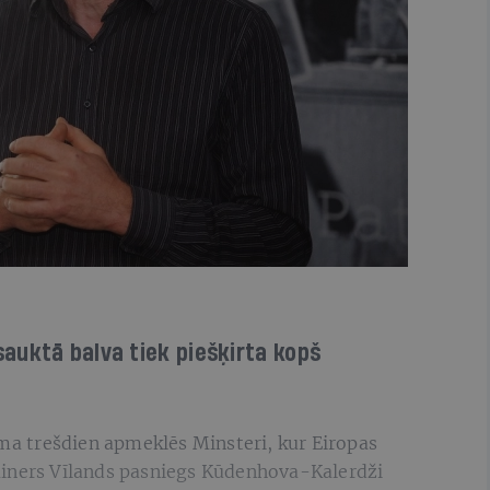
auktā balva tiek piešķirta kopš
zma trešdien apmeklēs Minsteri, kur Eiropas
ainers Vīlands pasniegs Kūdenhova-Kalerdži