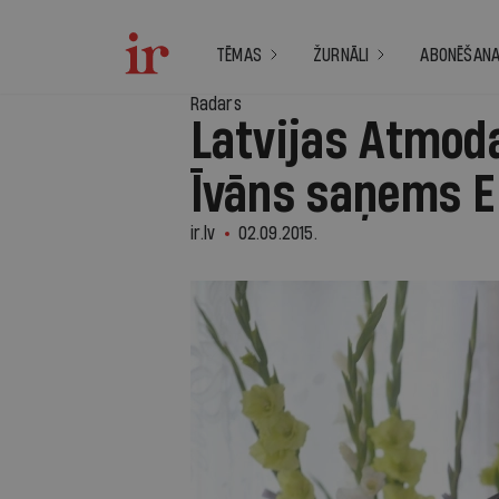
TĒMAS
ŽURNĀLI
ABONĒŠAN
Radars
Latvijas Atmoda
Īvāns saņems E
ir.lv
02.09.2015.