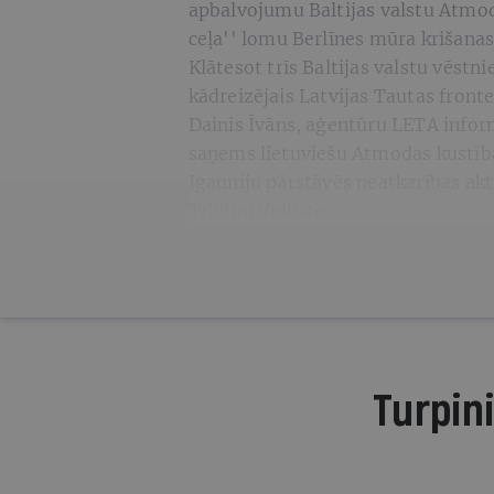
apbalvojumu Baltijas valstu Atmoda
ceļa'' lomu Berlīnes mūra krišanas
Klātesot trīs Baltijas valstu vēst
kādreizējais Latvijas Tautas front
Dainis Īvāns, aģentūru LETA inform
saņems lietuviešu Atmodas kustība
Igauniju pārstāvēs neatkarības aktī
Trivimi Velliste.
Turpini