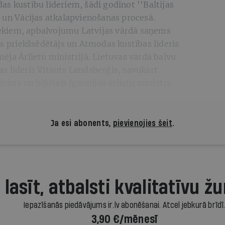
s kustību līderiem, šādi godinot ''Baltijas
 un Vācijas atkalapvienošanas procesā.
niekiem, apbalvojumu Latvijas vārdā saņems
es priekšsēdētājs un Atmodas kustības līderis
ēja Ārlietu ministrijā. Lietuvas vārdā balvu
s līderis Vītauts Landsberģis, savukārt
vists un bijušais Igaunijas ārlietu ministrs
Ja esi abonents,
pievienojies šeit
.
 lasīt, atbalsti kvalitatīvu žu
Iepazīšanās piedāvājums ir.lv abonēšanai. Atcel jebkurā brīdī
3,90 €/mēnesī