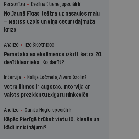
Personība
Evelīna Stiene, speciāli Ir
No Jaunā Rīgas teātra uz pasaules malu
– Matīss Ozols un viņa ceturtdaļmūža
krīze
Analīze
Ilze Šķietniece
Pamatskolas eksāmenos izkrīt katrs 20.
devītklasnieks. Ko darīt?
Intervija
Nellija Ločmele, Aivars Ozoliņš
Vētrā likmes ir augstas. Intervija ar
Valsts prezidentu Edgaru Rinkēviču
Analīze
Gunita Nagle, speciāli Ir
Kāpēc Pierīgā trūkst vietu 10. klasēs un
kādi ir risinājumi?