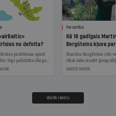
ze
Personība
«airBaltic»
Kā 18 gadīgais Marti
irīsies no defolta?
Bergšteins kļuva par
laika ziņu seju?
ditātes problēmas spiež
Martins Bergšteins (18) v
ltic lūgt palīdzību dārgo
tikai sāks studēt ģeogrāfi
āciju turētājiem, taču
bet viņa sacītajam jau uzt
JAKONE
AGNESE MEIERE
dēļ nebija kvoruma
tūkstošiem laika ziņu ska
nai. Vai lidsabiedrībai
Latvijā. Aiz dažām minū
 defolts, ja tā nespēs
televīzijas ēterā ir 11 gadi
ksāt augstos procentus,
uzcītīga darba, mammas
āpārskaita jau trīs dienas
atbalsts un drosme turpi
Vairāk rakstu
s nākamās sapulces
meteovērojumus arī tad, 
ta vidū?
šķiet, ka tie nevienam na