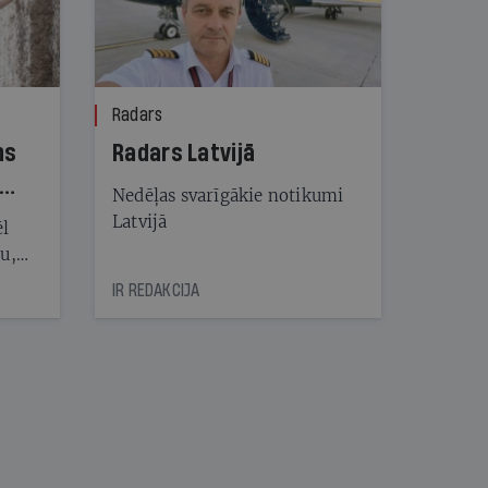
Radars
ns
Radars Latvijā
Nedēļas svarīgākie notikumi
Latvijā
ēl
ju,
icas
IR REDAKCIJA
tītāju
tēm
nāt
kad
v