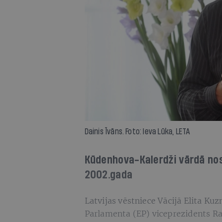
Dainis Īvāns. Foto: Ieva Lūka, LETA
Kūdenhova-Kalerdži vārdā nos
2002.gada
Latvijas vēstniece Vācijā Elita Ku
Parlamenta (EP) viceprezidents R