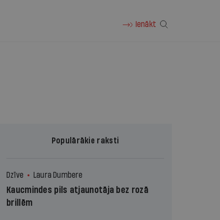
Ienākt
Populārākie raksti
Dzīve
Laura Dumbere
Kaucmindes pils atjaunotāja bez rozā
brillēm