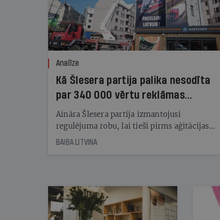
Analīze
Kā Šlesera partija palika nesodīta
par 340 000 vērtu reklāmas
kampaņu
Aināra Šlesera partija izmantojusi
regulējuma robu, lai tieši pirms aģitācijas
starta izreklamētos par summu, kas
BAIBA LITVINA
pārsniedz trešdaļu no likumīgi atļautajiem
kampaņas tēriņiem. KNAB pārkāpumus
nekonstatē