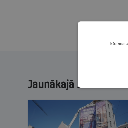
Mēs izmantoj
Jaunākajā žurnālā