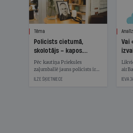
Tēma
Analī
Policists cietumā,
Vai 
skolotājs – kapos.
izva
Reibuma cena Priekulē
Pēc kautiņa Priekules
Likvi
zaļumballē jauns policists ir
airBa
nonācis cietumā, bet
oblig
ILZE ŠĶIETNIECE
IEVA 
cienījams pedagogs — kapos.
šone
Tik traģiska ir izrādījusies
lemša
divu promiļu reibuma cena
draud
sama
kas j
pirm
augus