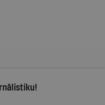
rnālistiku!
.