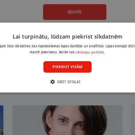
Abonēt
Citas abonēšanas iespējas meklē šeit
Lai turpinātu, lūdzam piekrist sīkdatnēm
am tikai sīkdatnes, kas nepieciešamas lapas darbībai un analītikai. Lapas kreisajā stūr
sīkdatņu politikā.
mainīt piekrišanu. Vairāk lasi
PIEKRIST VISĀM
RĀDĪT DETAĻAS