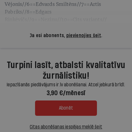
Vējonis//6==Edvards Smiltēns//7==Artis
Pabriks//8==Edgars
Rinkēvičs//9==Nezinu//10==Cits variants//
Ja esi abonents,
pievienojies šeit
.
Turpini lasīt, atbalsti kvalitatīvu
žurnālistiku!
Iepazīšanās piedāvājums ir.lv abonēšanai. Atcel jebkurā brīdī.
3,90 €/mēnesī
Abonēt
Citas abonēšanas iespējas meklē šeit