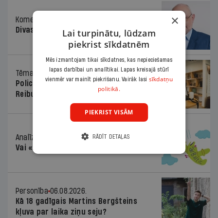
×
Komentārs
06.08.2026.
Divas koalīcijas
Lai turpinātu, lūdzam
piekrist sīkdatnēm
Mēs izmantojam tikai sīkdatnes, kas nepieciešamas
lapas darbībai un analītikai. Lapas kreisajā stūrī
Tēma
06.08.2026.
sīkdatņu
vienmēr var mainīt piekrišanu. Vairāk lasi
Policists cietumā, skolotājs – kapos.
politikā.
Reibuma cena Priekulē
PIEKRIST VISĀM
Analīze
06.08.2026.
RĀDĪT DETAĻAS
Vai «airBaltic» izvairīsies no defolta?
Personība
06.08.2026.
Kā 18 gadīgais Martins Bergšteins
kļuva par laika ziņu seju?