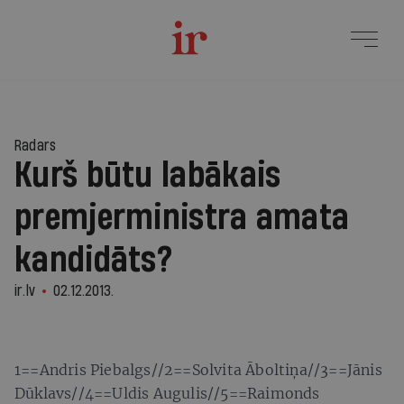
Radars
Kurš būtu labākais
premjerministra amata
kandidāts?
ir.lv
02.12.2013.
1==Andris Piebalgs//2==Solvita Āboltiņa//3==Jānis
Dūklavs//4==Uldis Augulis//5==Raimonds