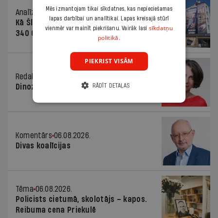
Mēs izmantojam tikai sīkdatnes, kas nepieciešamas
Analīze
06.08.2026.
lapas darbībai un analītikai. Lapas kreisajā stūrī
Kā Šlesera partija palika nesodīta par
sīkdatņu
vienmēr var mainīt piekrišanu. Vairāk lasi
340 000 vērtu reklāmas kampaņu
politikā.
PIEKRIST VISĀM
Redaktores sleja
06.08.2026.
Dinozaura triks
RĀDĪT DETAĻAS
Komentārs
06.08.2026.
Divas koalīcijas
Tēma
06.08.2026.
Policists cietumā, skolotājs – kapos.
Reibuma cena Priekulē