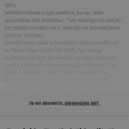
(RP).
Iekšlietu ministrs gan uzsvēra, ka tas, kam
apsūdzības tiks izvirzītas, "nav atkarīgs no manis",
bet pilnīgi noteikti tas ir atkarīgs no izmeklēšanas
procesa virzītāja.
Izmeklēšanas laikā ir izveidojies labs kontakts arī
ar Ekonomikas ministriju (EM), kas sniegs
praktisku atbalstu būvniecībā iesaistīto personu
amata pienākumu interpretācijā no Būvniecības
likuma viedokļa. Vēlāk to varētu izmantot kā
kompetentas valsts iestādes atzinumu, ko EM
varētu uzturēt iespējamā tiesas procesā.
Ja esi abonents,
pievienojies šeit
.