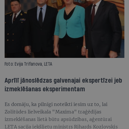
Foto: Evija Trifanova, LETA
Aprīlī jānoslēdzas galvenajai ekspertīzei jeb
izmeklēšanas eksperimentam
Es domāju, ka pilnīgi noteikti iesim uz to, lai
Zolitūdes lielveikala "Maxima" traģēdijas
izmeklēšanas lietā būtu apsūdzības, aģentūrai
LETA sacīja iekšlietu ministrs Rihards Kozlovskis