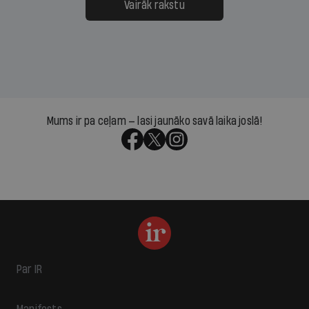
Vairāk rakstu
Mums ir pa ceļam — lasi jaunāko savā laika joslā!
Par IR