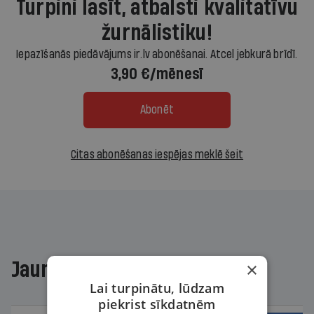
Turpini lasīt, atbalsti kvalitatīvu
žurnālistiku!
Iepazīšanās piedāvājums ir.lv abonēšanai. Atcel jebkurā brīdī.
3,90 €/mēnesī
Abonēt
Citas abonēšanas iespējas meklē šeit
Jaunākajā žurnālā
×
Lai turpinātu, lūdzam
piekrist sīkdatnēm