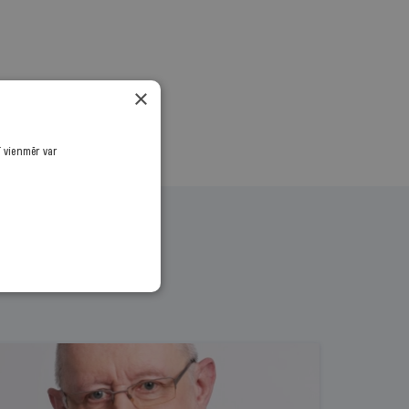
×
ī vienmēr var