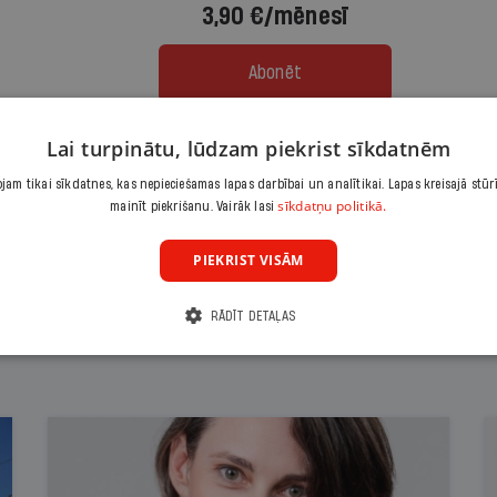
3,90 €/mēnesī
Abonēt
Citas abonēšanas iespējas meklē šeit
Lai turpinātu, lūdzam piekrist sīkdatnēm
am tikai sīkdatnes, kas nepieciešamas lapas darbībai un analītikai. Lapas kreisajā stūr
sīkdatņu politikā.
mainīt piekrišanu. Vairāk lasi
PIEKRIST VISĀM
RĀDĪT DETAĻAS