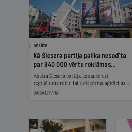
Analīze
Kā Šlesera partija palika nesodīta
par 340 000 vērtu reklāmas
kampaņu
Aināra Šlesera partija izmantojusi
regulējuma robu, lai tieši pirms aģitācijas
starta izreklamētos par summu, kas
BAIBA LITVINA
pārsniedz trešdaļu no likumīgi atļautajiem
kampaņas tēriņiem. KNAB pārkāpumus
nekonstatē