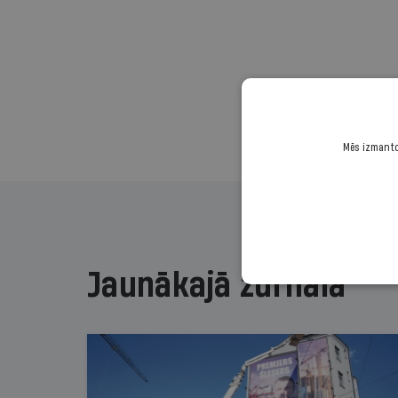
Mēs izmantoj
Jaunākajā žurnālā