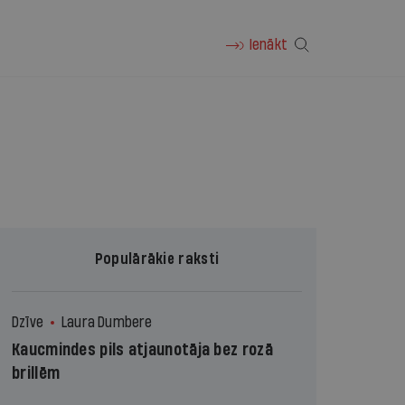
Ienākt
Populārākie raksti
Dzīve
Laura Dumbere
Kaucmindes pils atjaunotāja bez rozā
brillēm