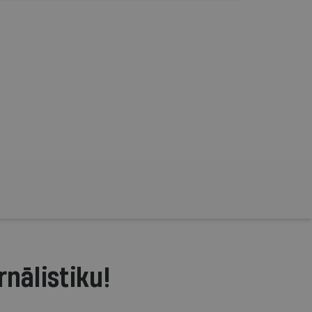
rnālistiku!
.