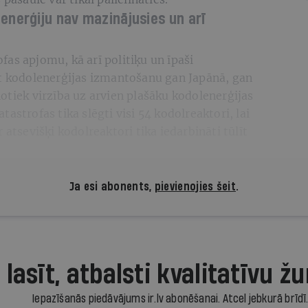
enerģiju nav mazinājusies un arī
as apjomu, kā arī politiķu un īpaši
et kodolenerģijas izmantošanu gan Japānā, gan
otiek virzība uz arvien plašāku kodolenerģijas
astrofas tika slēgti visi 54 kodolreaktori, lai
 atsevišķi kodolreaktori tika iedarbināti tūlīt
Ja esi abonents,
pievienojies šeit
.
 lasīt, atbalsti kvalitatīvu žu
Iepazīšanās piedāvājums ir.lv abonēšanai. Atcel jebkurā brīdī