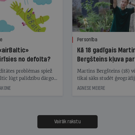
ze
Personība
«airBaltic»
Kā 18 gadīgais Marti
irīsies no defolta?
Bergšteins kļuva par
laika ziņu seju?
ditātes problēmas spiež
Martins Bergšteins (18) v
ltic lūgt palīdzību dārgo
tikai sāks studēt ģeogrāfi
āciju turētājiem, taču
bet viņa sacītajam jau uzt
JAKONE
AGNESE MEIERE
dēļ nebija kvoruma
tūkstošiem laika ziņu ska
nai. Vai lidsabiedrībai
Latvijā. Aiz dažām minū
 defolts, ja tā nespēs
televīzijas ēterā ir 11 gadi
ksāt augstos procentus,
uzcītīga darba, mammas
āpārskaita jau trīs dienas
atbalsts un drosme turpi
Vairāk rakstu
s nākamās sapulces
meteovērojumus arī tad, 