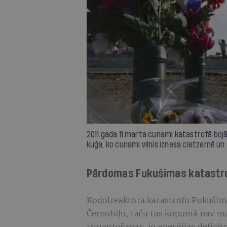
2011.gada 11.marta cunami katastrofā bojā
kuģa, ko cunami vilnis iznesa cietzemē un 
Pārdomas Fukušimas katastr
Kodolreaktora katastrofu Fukušimā,
Černobiļu, taču tas kopumā nav ma
izmantošanas, jo enerģijas deficīts 