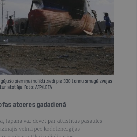
gājušo piemiņai nolikti ziedi pie 330 tonnu smagā zvejas
tur atstāja. Foto: AFP/LETA
ofas atceres gadadienā
 Japānā var dēvēt par attīstītās pasaules
zinājis vēlmi pēc kodolenerģijas
pasaulē var tikai palielināties.