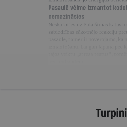
Pasaulē vēlme izmantot kodol
nemazināsies
Neskatoties uz Fukušimas katastrof
sabiedrības sākotnējo reakciju pr
pasaulē, tomēr ir novērojams, ka n
izmantošanu. Lai gan Japānā pēc kat
tajos veiktu „stresa testus", tomēr
pēc pārbaudēm.
Turpini