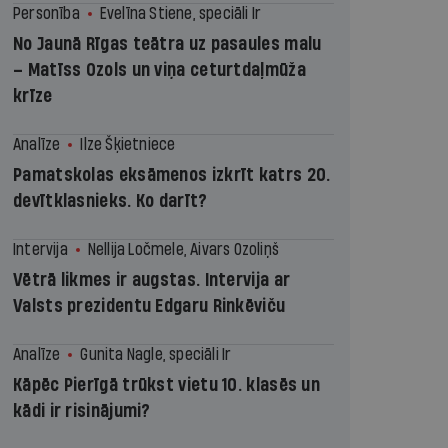
Personība
Evelīna Stiene, speciāli Ir
No Jaunā Rīgas teātra uz pasaules malu
– Matīss Ozols un viņa ceturtdaļmūža
krīze
Analīze
Ilze Šķietniece
Pamatskolas eksāmenos izkrīt katrs 20.
devītklasnieks. Ko darīt?
Intervija
Nellija Ločmele, Aivars Ozoliņš
Vētrā likmes ir augstas. Intervija ar
Valsts prezidentu Edgaru Rinkēviču
Analīze
Gunita Nagle, speciāli Ir
Kāpēc Pierīgā trūkst vietu 10. klasēs un
kādi ir risinājumi?