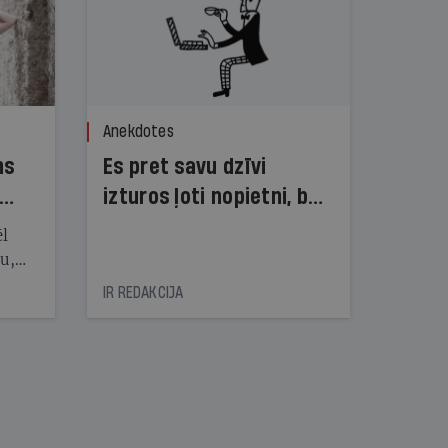
Anekdotes
ns
Es pret savu dzīvi
izturos ļoti nopietni, bet
dzīve pret mani — ne!
ēl
ju,
icas
IR REDAKCIJA
tītāju
tēm
nāt
kad