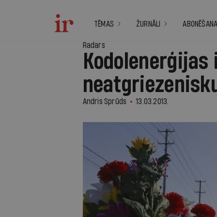
TĒMAS
ŽURNĀLI
ABONĒŠAN
Radars
Kodolenerģijas
neatgriezenis
Andris Sprūds
13.03.2013.