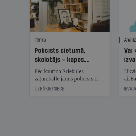
Tēma
Analī
Policists cietumā,
Vai 
skolotājs – kapos.
izva
Reibuma cena Priekulē
Pēc kautiņa Priekules
Likvi
zaļumballē jauns policists ir
airBa
nonācis cietumā, bet
oblig
ILZE ŠĶIETNIECE
IEVA 
cienījams pedagogs — kapos.
šone
Tik traģiska ir izrādījusies
lemša
divu promiļu reibuma cena
draud
sama
kas j
pirm