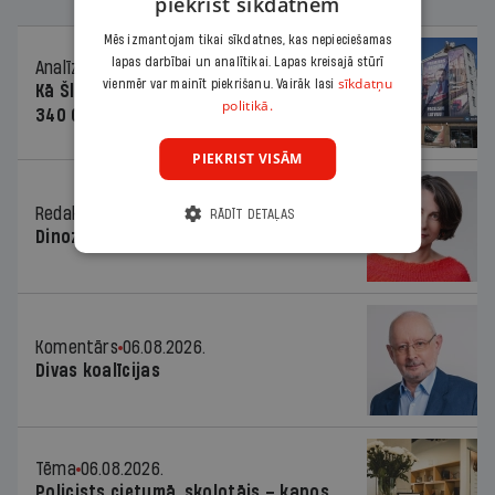
piekrist sīkdatnēm
Mēs izmantojam tikai sīkdatnes, kas nepieciešamas
lapas darbībai un analītikai. Lapas kreisajā stūrī
Analīze
06.08.2026.
sīkdatņu
vienmēr var mainīt piekrišanu. Vairāk lasi
Kā Šlesera partija palika nesodīta par
politikā.
340 000 vērtu reklāmas kampaņu
PIEKRIST VISĀM
Redaktores sleja
06.08.2026.
RĀDĪT DETAĻAS
Dinozaura triks
Komentārs
06.08.2026.
Divas koalīcijas
Tēma
06.08.2026.
Policists cietumā, skolotājs – kapos.