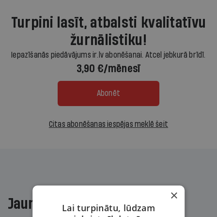
Turpini lasīt, atbalsti kvalitatīvu
žurnālistiku!
Iepazīšanās piedāvājums ir.lv abonēšanai. Atcel jebkurā brīdī.
3,90 €/mēnesī
Abonēt
Citas abonēšanas iespējas meklē šeit
×
Jaunākajā žurnālā
Lai turpinātu, lūdzam