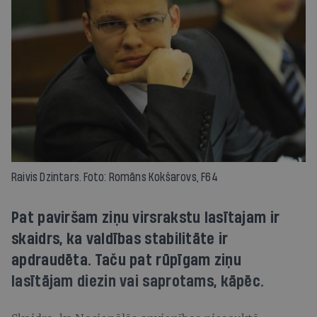
Raivis Dzintars. Foto: Romāns Kokšarovs, F64
Pat paviršam ziņu virsrakstu lasītajam ir
skaidrs, ka valdības stabilitāte ir
apdraudēta. Taču pat rūpīgam ziņu
lasītājam diezin vai saprotams, kāpēc.