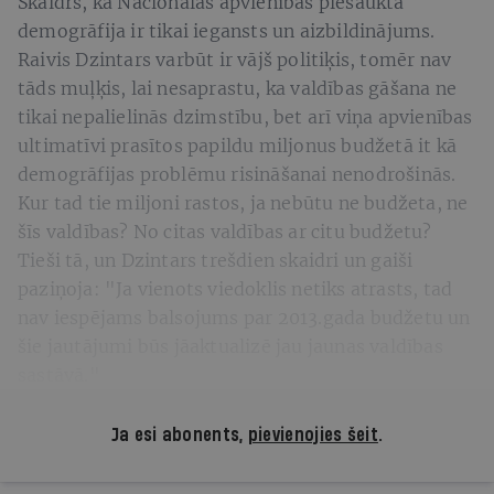
Skaidrs, ka Nacionālās apvienības piesauktā
demogrāfija ir tikai iegansts un aizbildinājums.
Raivis Dzintars varbūt ir vājš politiķis, tomēr nav
tāds muļķis, lai nesaprastu, ka valdības gāšana ne
tikai nepalielinās dzimstību, bet arī viņa apvienības
ultimatīvi prasītos papildu miljonus budžetā it kā
demogrāfijas problēmu risināšanai nenodrošinās.
Kur tad tie miljoni rastos, ja nebūtu ne budžeta, ne
šīs valdības? No citas valdības ar citu budžetu?
Tieši tā, un Dzintars trešdien skaidri un gaiši
paziņoja: "Ja vienots viedoklis netiks atrasts, tad
nav iespējams balsojums par 2013.gada budžetu un
šie jautājumi būs jāaktualizē jau jaunas valdības
sastāvā."
Ja esi abonents,
pievienojies šeit
.