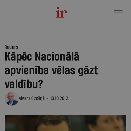
Radars
Kāpēc Nacionālā
apvienība vēlas gāzt
valdību?
Aivars Ozoliņš
13.10.2012.