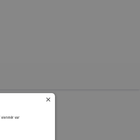
×
rnālistiku!
ī vienmēr var
.