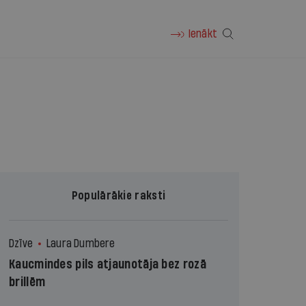
Ienākt
Populārākie raksti
Dzīve
Laura Dumbere
Kaucmindes pils atjaunotāja bez rozā
brillēm