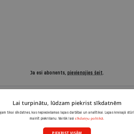
Ja esi abonents,
pievienojies šeit
.
Lai turpinātu, lūdzam piekrist sīkdatnēm
 lasīt, atbalsti kvalitatīvu žu
am tikai sīkdatnes, kas nepieciešamas lapas darbībai un analītikai. Lapas kreisajā stūr
sīkdatņu politikā.
mainīt piekrišanu. Vairāk lasi
Iepazīšanās piedāvājums ir.lv abonēšanai. Atcel jebkurā brīdī
3,90 €/mēnesī
PIEKRIST VISĀM