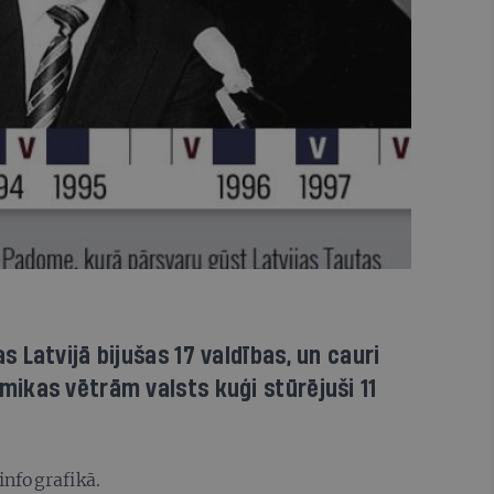
 Latvijā bijušas 17 valdības, un cauri
ikas vētrām valsts kuģi stūrējuši 11
infografikā.