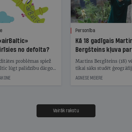
ze
Personība
«airBaltic»
Kā 18 gadīgais Marti
irīsies no defolta?
Bergšteins kļuva par
laika ziņu seju?
ditātes problēmas spiež
Martins Bergšteins (18) v
ltic lūgt palīdzību dārgo
tikai sāks studēt ģeogrāfi
āciju turētājiem, taču
bet viņa sacītajam jau uzt
JAKONE
AGNESE MEIERE
dēļ nebija kvoruma
tūkstošiem laika ziņu ska
nai. Vai lidsabiedrībai
Latvijā. Aiz dažām minū
 defolts, ja tā nespēs
televīzijas ēterā ir 11 gadi
ksāt augstos procentus,
uzcītīga darba, mammas
āpārskaita jau trīs dienas
atbalsts un drosme turpi
Vairāk rakstu
s nākamās sapulces
meteovērojumus arī tad, 
ta vidū?
šķiet, ka tie nevienam na
vajadzīgi