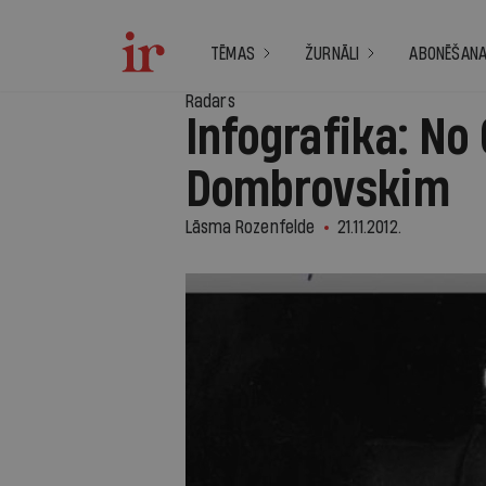
TĒMAS
ŽURNĀLI
ABONĒŠAN
Radars
Infografika: No
Dombrovskim
Lāsma Rozenfelde
21.11.2012.