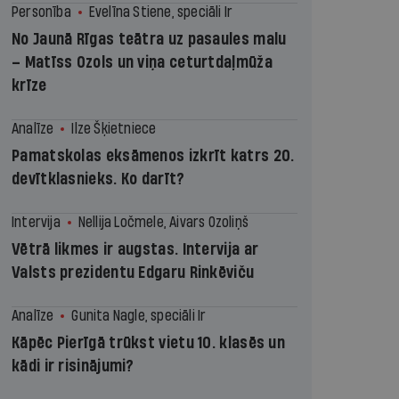
Personība
Evelīna Stiene, speciāli Ir
No Jaunā Rīgas teātra uz pasaules malu
– Matīss Ozols un viņa ceturtdaļmūža
krīze
Analīze
Ilze Šķietniece
Pamatskolas eksāmenos izkrīt katrs 20.
devītklasnieks. Ko darīt?
Intervija
Nellija Ločmele, Aivars Ozoliņš
Vētrā likmes ir augstas. Intervija ar
Valsts prezidentu Edgaru Rinkēviču
Analīze
Gunita Nagle, speciāli Ir
Kāpēc Pierīgā trūkst vietu 10. klasēs un
kādi ir risinājumi?