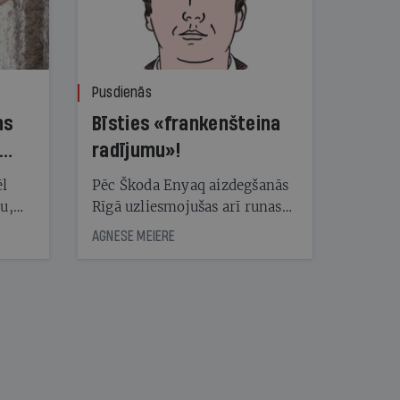
Pusdienās
ns
Bīsties «frankenšteina
radījumu»!
ēl
Pēc Škoda Enyaq aizdegšanās
ju,
Rīgā uzliesmojušas arī runas
icas
par elektroauto drošību.
AGNESE MEIERE
tītāju
Eksperts Kārlis Mendziņš
tēm
skaidro, kāpēc šis gadījums ir
īpašs un no kā jāuzmanās
patiesībā
nāt
kad
v