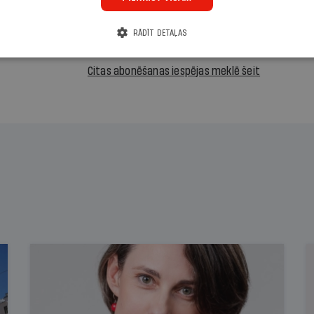
Abonēt
RĀDĪT DETAĻAS
Citas abonēšanas iespējas meklē šeit