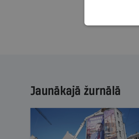
Jaunākajā žurnālā