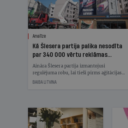
Analīze
Kā Šlesera partija palika nesodīta
par 340 000 vērtu reklāmas
kampaņu
Aināra Šlesera partija izmantojusi
regulējuma robu, lai tieši pirms aģitācijas
starta izreklamētos par summu, kas
BAIBA LITVINA
pārsniedz trešdaļu no likumīgi atļautajiem
kampaņas tēriņiem. KNAB pārkāpumus
nekonstatē