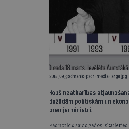
2014_09_godmanis-pscr-media-large.jpg
Kopš neatkarības atjaunošanas
dažādām politiskām un ekonom
premjerministri.
Kas noticis šajos gados, skatieties 