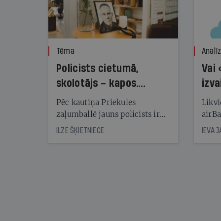
Tēma
Analī
Policists cietumā,
Vai 
skolotājs – kapos.
izva
Reibuma cena Priekulē
Pēc kautiņa Priekules
Likvi
zaļumballē jauns policists ir
airBa
nonācis cietumā, bet
oblig
ILZE ŠĶIETNIECE
IEVA 
cienījams pedagogs — kapos.
šone
Tik traģiska ir izrādījusies
lemša
divu promiļu reibuma cena
draud
sama
kas j
pirm
augus