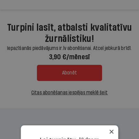
Turpini lasīt, atbalsti kvalitatīvu
žurnālistiku!
Iepazīšanās piedāvājums ir.lv abonēšanai. Atcel jebkurā brīdī.
3,90 €/mēnesī
Abonēt
Citas abonēšanas iespējas meklē šeit
×