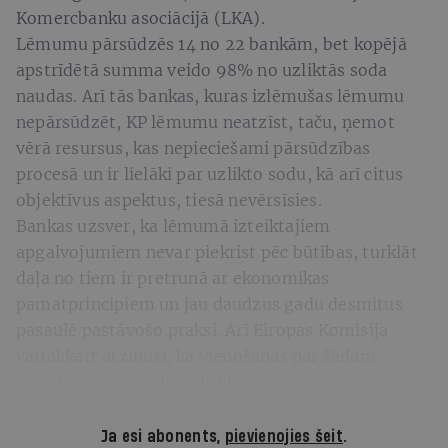
Komercbanku asociācijā (LKA).
Lēmumu pārsūdzēs 14 no 22 bankām, bet kopējā
apstrīdētā summa veido 98% no uzliktās soda
naudas. Arī tās bankas, kuras izlēmušas lēmumu
nepārsūdzēt, KP lēmumu neatzīst, taču, ņemot
vērā resursus, kas nepieciešami pārsūdzības
procesā un ir lielāki par uzlikto sodu, kā arī citus
objektīvus aspektus, tiesā nevērsīsies.
Bankas uzsver, ka lēmumā izteiktajiem
apgalvojumiem nevar piekrist pēc būtības, turklāt
daļa no tiem ir pretrunā ar ekonomikas
pamatprincipiem un jau daudzus gadu desmitus
pasaulē pastāvošo praksi. Arī Eiropas Komisija
vairākkārt atzinusi, ka vienošanās par šādām
starpbanku komisijām ir likumīgas.
Ja esi abonents,
pievienojies šeit
.