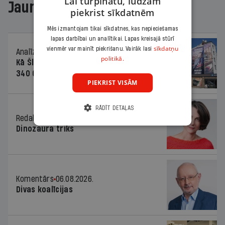
Lai turpinātu, lūdzam
Jaunākajā žurnālā
piekrist sīkdatnēm
Mēs izmantojam tikai sīkdatnes, kas nepieciešamas
lapas darbībai un analītikai. Lapas kreisajā stūrī
sīkdatņu
vienmēr var mainīt piekrišanu. Vairāk lasi
Analīze
06.08.2026.
politikā.
Kā Šlesera partija palika nesodīta par
340 000 vērtu reklāmas kampaņu
PIEKRIST VISĀM
RĀDĪT DETAĻAS
Redaktores sleja
06.08.2026.
Dinozaura triks
Komentārs
06.08.2026.
Divas koalīcijas