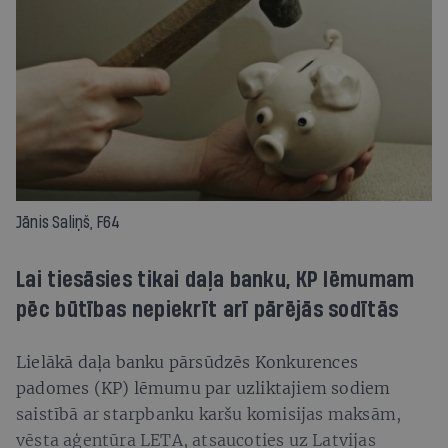
Jānis Saliņš, F64
Lai tiesāsies tikai daļa banku, KP lēmumam
pēc būtības nepiekrīt arī pārējās sodītās
Lielākā daļa banku pārsūdzēs Konkurences
padomes (KP) lēmumu par uzliktajiem sodiem
saistībā ar starpbanku karšu komisijas maksām,
vēsta aģentūra LETA, atsaucoties uz Latvijas