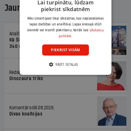
Lai turpinātu, lūdzam
Jaunākajā žurnālā
piekrist sīkdatnēm
Mēs izmantojam tikai sīkdatnes, kas nepieciešamas
lapas darbībai un analītikai. Lapas kreisajā stūrī
sīkdatņu
vienmēr var mainīt piekrišanu. Vairāk lasi
Analīze
06.08.2026.
politikā.
Kā Šlesera partija palika nesodīta par
340 000 vērtu reklāmas kampaņu
PIEKRIST VISĀM
RĀDĪT DETAĻAS
Redaktores sleja
06.08.2026.
Dinozaura triks
Komentārs
06.08.2026.
Divas koalīcijas