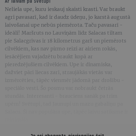
Ar laivām pa Svētupi
Neliela upe, kuru ieskauj skaisti krasti. Var braukt
agri pavasarī, kad ir daudz ūdeņu, jo karstā augustā
laivošanai upe nebūs piemērota. Taču pavasarī -
ideāli! Maršruts no Lauviņām līdz Salacas tiltam
pie Salacgrīvas ir 18 kilometrus garš un piemērots
cilvēkiem, kas nav pirmo reizi ar airiem rokās,
iesācējiem vajadzētu braukt kopā ar
pieredzējušiem cilvēkiem. Upe ir dinamiska,
dažviet pāri liecas zari, straujākās vietās var
izmērcēties, tāpēc vienmēr jādomā par drošību -
speciālo vesti. Šo posmu var nobraukt četrās
stundās. Interesanti - brauciens sanāk pa trim
upēm! Svētupi, tad Jaunupi un mazu gabaliņu pa
Salacu. Šī nav populāra upe, tāpēc laivu satiksme ir
minimāla.