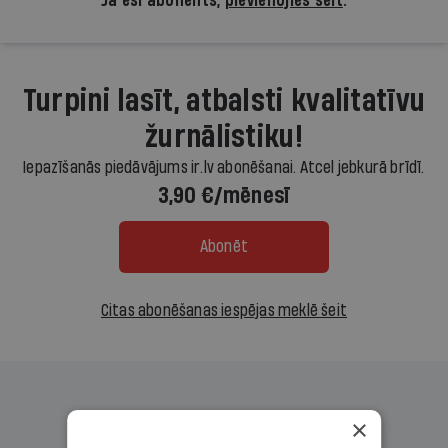
Ja esi abonents,
pievienojies šeit
.
Turpini lasīt, atbalsti kvalitatīvu
žurnālistiku!
Iepazīšanās piedāvājums ir.lv abonēšanai. Atcel jebkurā brīdī.
3,90 €/mēnesī
Abonēt
Citas abonēšanas iespējas meklē šeit
×