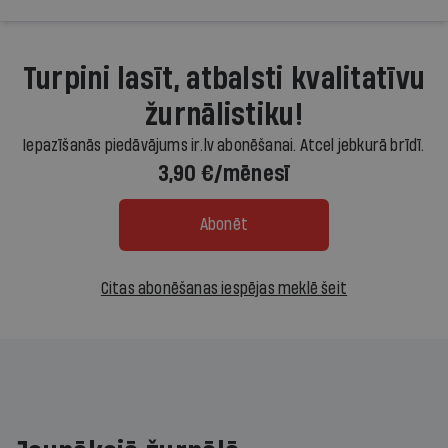
Turpini lasīt, atbalsti kvalitatīvu
žurnālistiku!
Iepazīšanās piedāvājums ir.lv abonēšanai. Atcel jebkurā brīdī.
3,90 €/mēnesī
Abonēt
Citas abonēšanas iespējas meklē šeit