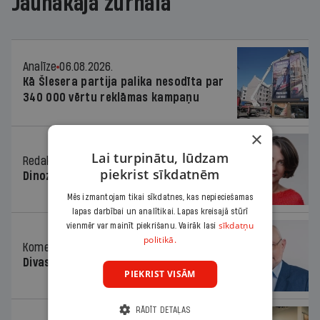
Jaunākajā žurnālā
Analīze
06.08.2026.
Kā Šlesera partija palika nesodīta par
340 000 vērtu reklāmas kampaņu
×
Lai turpinātu, lūdzam
Redaktores sleja
06.08.2026.
piekrist sīkdatnēm
Dinozaura triks
Mēs izmantojam tikai sīkdatnes, kas nepieciešamas
lapas darbībai un analītikai. Lapas kreisajā stūrī
sīkdatņu
vienmēr var mainīt piekrišanu. Vairāk lasi
politikā.
Komentārs
06.08.2026.
Divas koalīcijas
PIEKRIST VISĀM
RĀDĪT DETAĻAS