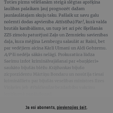
Toties pirms vēlēšanām steigā slēgtas aprēķina
laulības palaikam ļauj prognozēt dažam
jaunlaulātajam skuju taku. Pašlaik uz savu galu
nolemti dodas apvienība
Attīstībai/Par!
, kurā valda
brutāls kanibālisms, un turp iet arī pēc šķelšanās
ZZS zīmolu paturējusī Zaļo un Zemnieku savienības
daļa, kura mēģina Lembergu salaulāt ar Raini, bet
par vedējiem aicina Kārli Ulmani un Aldi Gobzemu.
A/P
šī nedēļa sākās nelāgi. Prokuratūra lūdza
Saeimu izdot kriminālvajāšanai par «baņķieri»
saukāto bijušās blēžu
Krājbankas
bijušo
zicprezidentu Mārtiņu Bondaru un nosūtīja tiesai
krimināllietu par bijušās veselības ministres Ilzes
Viņķeles jeb
#Paldiesilze
bezdarbību vakcīnu
iepirkumā pagājušogad.
Ja esi abonents,
pievienojies šeit
.