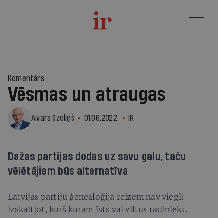
Komentārs
Vēsmas un atraugas
Aivars Ozoliņš
01.06.2022.
IR
Dažas partijas dodas uz savu galu, taču
vēlētājiem būs alternatīva
Latvijas partiju ģenealoģijā reizēm nav viegli
izskaitļot, kurš kuram īsts vai viltus radinieks.