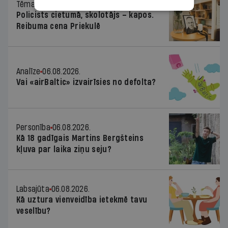
Tēma
06.08.2026.
Policists cietumā, skolotājs – kapos.
Reibuma cena Priekulē
Analīze
06.08.2026.
Vai «airBaltic» izvairīsies no defolta?
Personība
06.08.2026.
Kā 18 gadīgais Martins Bergšteins
kļuva par laika ziņu seju?
Labsajūta
06.08.2026.
Kā uztura vienveidība ietekmē tavu
veselību?