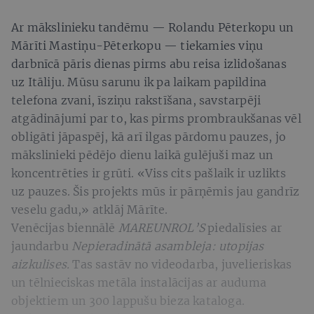
Ar mākslinieku tandēmu — Rolandu Pēterkopu un
Mārīti Mastiņu-Pēterkopu — tiekamies viņu
darbnīcā pāris dienas pirms abu reisa izlidošanas
uz Itāliju
.
Mūsu sarunu ik pa laikam papildina
telefona zvani, īsziņu rakstīšana, savstarpēji
atgādinājumi par to, kas pirms prombraukšanas vēl
obligāti jāpaspēj, kā arī ilgas pārdomu pauzes, jo
mākslinieki pēdējo dienu laikā gulējuši maz un
koncentrēties ir grūti. «Viss cits pašlaik ir uzlikts
uz pauzes. Šis projekts mūs ir pārņēmis jau gandrīz
veselu gadu,» atklāj Mārīte.
Venēcijas biennālē
MAREUNROL’S
piedalīsies ar
jaundarbu
Nepieradinātā asambleja: utopijas
aizkulises.
Tas
sastāv no videodarba, juvelieriskas
un tēlnieciskas metāla instalācijas ar auduma
objektiem un 300 lappušu bieza kataloga.