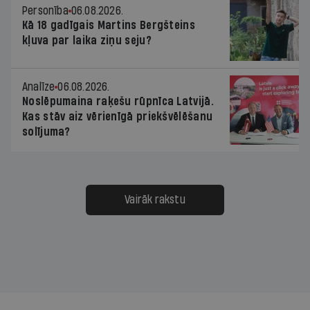
Personība
06.08.2026.
Kā 18 gadīgais Martins Bergšteins
kļuva par laika ziņu seju?
Analīze
06.08.2026.
Noslēpumaina raķešu rūpnīca Latvijā.
Kas stāv aiz vērienīgā priekšvēlēšanu
solījuma?
Vairāk rakstu