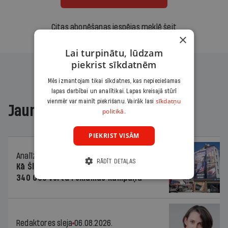
Citas abonēšanas iespējas meklē šeit
×
Lai turpinātu, lūdzam
piekrist sīkdatnēm
Mēs izmantojam tikai sīkdatnes, kas nepieciešamas
lapas darbībai un analītikai. Lapas kreisajā stūrī
sīkdatņu
vienmēr var mainīt piekrišanu. Vairāk lasi
Jaunākajā žurnālā
politikā.
PIEKRIST VISĀM
Analīze
06.08.2026.
RĀDĪT DETAĻAS
Kā Šlesera partija palika nesodīta par
340 000 vērtu reklāmas kampaņu
Redaktores sleja
06.08.2026.