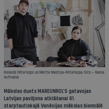
Rolands Pēterkops un Mārīte Mastiņa-Pēter­kopa. Foto — Reinis
Hofmanis
Mākslas duets MAREUNROL’S gatavojas
Latvijas paviljona atklāšanai 61.
starptautiskajā Venēcijas mākslas biennālē