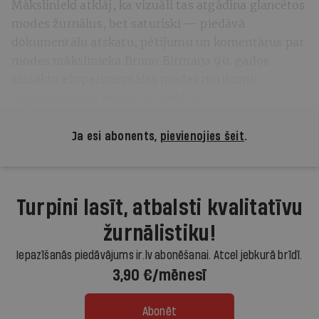
Mākslinieki atklāj, ka vizuāli tas atgādina glancētos
modes žurnālus, bet saturiski — piedāvā
dokumentālu atskatu, pētījumu un komentārus par
modes mākslinieka Bruno Birmaņa 90. gados
aizsākto eksperimentālās modes notikumu
Nepieradinātās modes asambleja
.
Ja esi abonents,
pievienojies šeit
.
Turpini lasīt, atbalsti kvalitatīvu
žurnālistiku!
Iepazīšanās piedāvājums ir.lv abonēšanai. Atcel jebkurā brīdī.
3,90 €/mēnesī
Abonēt