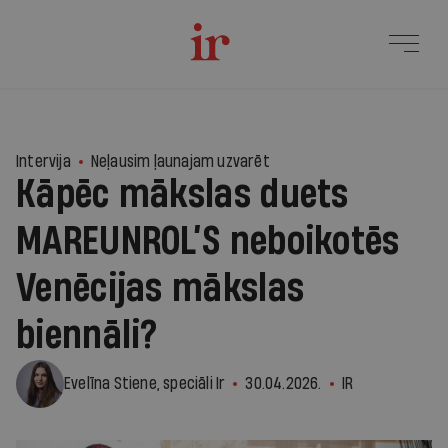
2
Intervija
Neļausim ļaunajam uzvarēt
Kāpēc mākslas duets
MAREUNROL’S neboikotēs
Venēcijas mākslas
biennāli?
Evelīna Stiene, speciāli Ir
30.04.2026.
IR