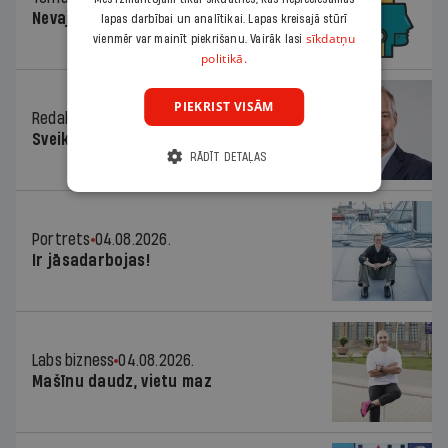
Nevajag baidīties!
lapas darbībai un analītikai. Lapas kreisajā stūrī
sīkdatņu
vienmēr var mainīt piekrišanu. Vairāk lasi
politikā.
PIEKRIST VISĀM
Redaktora sleja
04.08.2026.
Sveika un sveiks!
RĀDĪT DETAĻAS
Portrets
04.08.2026.
Ir jāsadarbojas!
Labs bizness
04.08.2026.
Mašīnu daudz, vietu maz