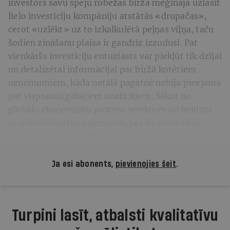
investors savu spēju robežās biržā mēģināja uzlasīt
lielo investīciju kompāniju atstātās «drupačas»,
cerot «uzlēkt» uz to izkalkulētā peļņas viļņa, taču
šodien zināšanu plaisa ir gandrīz izzudusi. Pat
vienkāršs investīciju entuziasts var piekļūt tik dziļai
un detalizētai informācijai par biržā kotētiem
uzņēmumiem, kāda netālā pagātnē nebija pieejama
pat visprasmīgākajiem analītiķiem. Sākot no
globālu ekonomisku procesu ietekmes un beidzot
ar mikroklimatu uzņēmumā, par ko vēsta tikai
apslēpti mājieni darbinieku sociālo tīklu ierakstos.
Ja esi abonents,
pievienojies šeit
.
Turpini lasīt, atbalsti kvalitatīvu