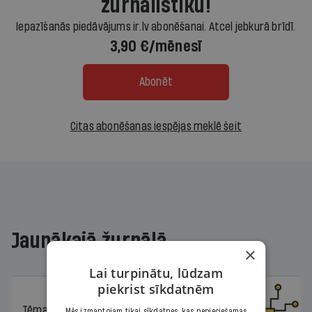
žurnālistiku!
Iepazīšanās piedāvājums ir.lv abonēšanai. Atcel jebkurā brīdī.
3,90 €/mēnesī
Abonēt
Citas abonēšanas iespējas meklē šeit
Jaunākajā žurnālā
×
Lai turpinātu, lūdzam
piekrist sīkdatnēm
Tēma
04.08.2026.
Mēs izmantojam tikai sīkdatnes, kas nepieciešamas