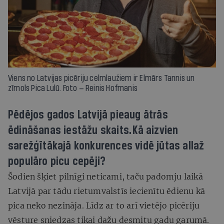
Viens no Latvijas picēriju celmlaužiem ir Elmārs Tannis un
zīmols Pica Lulū. Foto — Reinis Hofmanis
Pēdējos gados Latvijā pieaug ātrās
ēdināšanas iestāžu skaits. Kā aizvien
sarežģītākajā konkurences vidē jūtas allaž
populāro picu cepēji?
Šodien šķiet pilnīgi neticami, taču padomju laikā
Latvijā par tādu rietumvalstīs iecienītu ēdienu kā
pica neko nezināja. Līdz ar to arī vietējo picēriju
vēsture sniedzas tikai dažu desmitu gadu garumā.