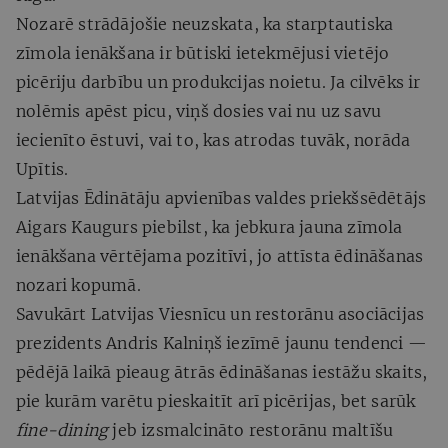
Nozarē strādājošie neuzskata, ka starptautiska
zīmola ienākšana ir būtiski ietekmējusi vietējo
picēriju darbību un produkcijas noietu. Ja cilvēks ir
nolēmis apēst picu, viņš dosies vai nu uz savu
iecienīto ēstuvi, vai to, kas atrodas tuvāk, norāda
Upītis.
Latvijas Ēdinātāju apvienības valdes priekšsēdētājs
Aigars Kaugurs piebilst, ka jebkura jauna zīmola
ienākšana vērtējama pozitīvi, jo attīsta ēdināšanas
nozari kopumā.
Savukārt Latvijas Viesnīcu un restorānu asociācijas
prezidents Andris Kalniņš iezīmē jaunu tendenci —
pēdējā laikā pieaug ātrās ēdināšanas iestāžu skaits,
pie kurām varētu pieskaitīt arī picērijas, bet sarūk
fine-dining
jeb izsmalcināto restorānu maltīšu