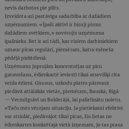
nevis darbotos pie plīts.
Izveidota arī pastāvīga sadarbība ar dažādiem
uzņēmumiem. «Īpaši aktīvi ir biroji pirms
dažādiem svētkiem,» novērojis uzņēmuma
īpašnieks. Bet ir arī tādi, kas visiem darbiniekiem
uzsauc picas regulāri, piemēram, katra mēneša
pēdējā piektdienā.
Uzņēmums joprojām koncentrējas uz picu
gatavošanu, ēdienkartē ieviesti tikai atsevišķi cita
veida ēdieni. Girosus, uzkodu plates pārsvarā
piedāvā attālākās vietās, piemēram, Bauskā, Rīgā
— Vecmīlgrāvī un Bolderājā, lai palielinātu noietu.
«Taču mēs vērojam situāciju. Ja pietiekami efektīvi
var strādāt, piedāvājot tikai picas, šīs lietas no
ēdienkartes konkrētajā vietā izņemam, jo tas prasa