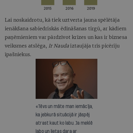
Lai noskaidrotu, kā tiek uztverta jauna spēlētāja
ienākšana sabiedriskās ēdināšanas tirgū, ar kādiem
paņēmieniem var pārdzīvot krīzes un kas ir biznesa
veiksmes atslēga,
Ir Nauda
iztaujāja trīs picēriju
īpašniekus.
«Tēvs un māte man iemācīja,
ka jebkurā situācijā ir jāspēj
atrast kaut ko labu. Ja meklē
labo un lietas dara ar