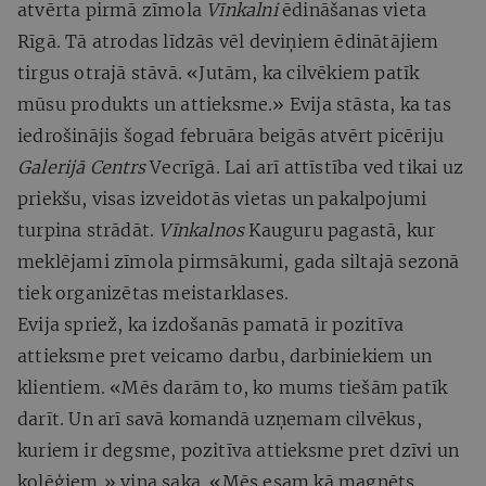
atvērta pirmā zīmola
Vīnkalni
ēdināšanas vieta
Rīgā. Tā atrodas līdzās vēl deviņiem ēdinātājiem
tirgus otrajā stāvā. «Jutām, ka cilvēkiem patīk
mūsu produkts un attieksme.» Evija stāsta, ka tas
iedrošinājis šogad februāra beigās atvērt picēriju
Galerijā Centrs
Vecrīgā. Lai arī attīstība ved tikai uz
priekšu, visas izveidotās vietas un pakalpojumi
turpina strādāt.
Vīnkalnos
Kauguru pagastā, kur
meklējami zīmola pirmsākumi, gada siltajā sezonā
tiek organizētas meistarklases.
Evija spriež, ka izdošanās pamatā ir pozitīva
attieksme pret veicamo darbu, darbiniekiem un
klientiem. «Mēs darām to, ko mums tiešām patīk
darīt. Un arī savā komandā uzņemam cilvēkus,
kuriem ir degsme, pozitīva attieksme pret dzīvi un
kolēģiem,» viņa saka. «Mēs esam kā magnēts