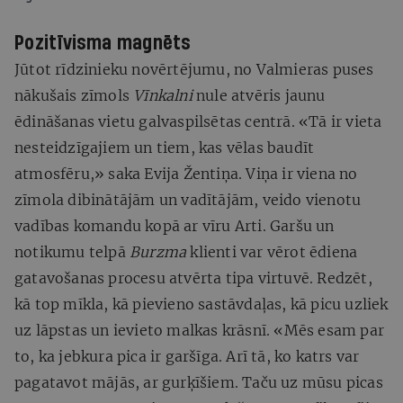
Pozitīvisma magnēts
Jūtot rīdzinieku novērtējumu, no Valmieras puses
nākušais zīmols
Vīnkalni
nule atvēris jaunu
ēdināšanas vietu galvaspilsētas centrā. «Tā ir vieta
nesteidzīgajiem un tiem, kas vēlas baudīt
atmosfēru,» saka Evija Žentiņa. Viņa ir viena no
zīmola dibinātājām un vadītājām, veido vienotu
vadības komandu kopā ar vīru Arti. Garšu un
notikumu telpā
Burzma
klienti var vērot ēdiena
gatavošanas procesu atvērta tipa virtuvē. Redzēt,
kā top mīkla, kā pievieno sastāvdaļas, kā picu uzliek
uz lāpstas un ievieto malkas krāsnī. «Mēs esam par
to, ka jebkura pica ir garšīga. Arī tā, ko katrs var
pagatavot mājās, ar gurķīšiem. Taču uz mūsu picas