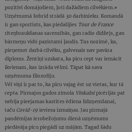
pozitīvi domājošiem, ļoti dažādiem cilvēkiem.»
Uzņēmumā šobrīd strādā 30 darbinieku. Komandā
ir gan sportists, kas piedalījies
Tour de France
riteņbraukšanas sacensībās, gan radio dīdžejs, gan
bārmeņu vidū pazīstami ļaudis. Tas nozīmē, ka,
pieņemot darbā cilvēku, galvenais nav pavāra
diploms. Žentiņi uzskata, ka picu cept var iemācīt
ikvienam, kas izrāda vēlmi. Tāpat kā sava
uzņēmuma filozofiju.
Vēl viņi ir par to, ka picu vajag ēst uz vietas, kur tā
cepta. Pirmajos gados zīmola
Vīnkalni
picērijās pat
nebija pieejamas kastītes ēdiena līdzņemšanai,
taču
Covid-19
ieviesa izmaiņas. Jau pirmajā
pandēmijas ierobežojumu dienā uzņēmums
piedāvāja picu piegādi uz mājām. Tagad šādu