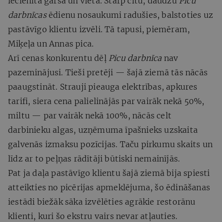
iecienītā garša un vieta. Starp citu, daudzu
Picu
darbnīcas
ēdienu nosaukumi radušies, balstoties uz
pastāvīgo klientu izvēli. Tā tapusi, piemēram,
Miķeļa un Annas pica.
Arī cenas konkurentu dēļ
Picu darbnīca
nav
pazeminājusi. Tieši pretēji — šajā ziemā tās nācās
paaugstināt. Strauji pieauga elektrības, apkures
tarifi, siera cena palielinājās par vairāk nekā 50%,
miltu — par vairāk nekā 100%, nācās celt
darbinieku algas, uzņēmuma īpašnieks uzskaita
galvenās izmaksu pozīcijas. Taču pirkumu skaits un
līdz ar to peļņas rādītāji būtiski nemainījās.
Pat ja daļa pastāvīgo klientu šajā ziemā bija spiesti
atteikties no picērijas apmeklējuma, šo ēdināšanas
iestādi biežāk sāka izvēlēties agrākie restorānu
klienti, kuri šo ekstru vairs nevar atļauties.