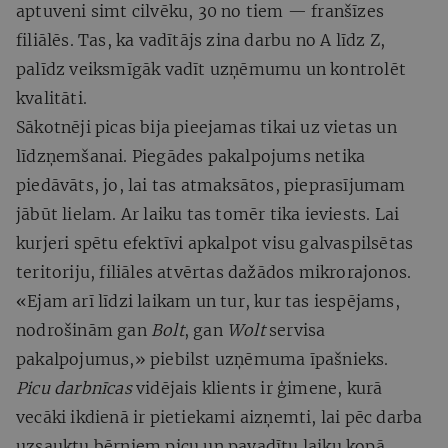
aptuveni simt cilvēku, 30 no tiem — franšīzes
filiālēs. Tas, ka vadītājs zina darbu no A līdz Z,
palīdz veiksmīgāk vadīt uzņēmumu un kontrolēt
kvalitāti.
Sākotnēji picas bija pieejamas tikai uz vietas un
līdzņemšanai. Piegādes pakalpojums netika
piedāvāts, jo, lai tas atmaksātos, pieprasījumam
jābūt lielam. Ar laiku tas tomēr tika ieviests. Lai
kurjeri spētu efektīvi apkalpot visu galvaspilsētas
teritoriju, filiāles atvērtas dažādos mikrorajonos.
«Ejam arī līdzi laikam un tur, kur tas iespējams,
nodrošinām gan
Bolt
, gan
Wolt
servisa
pakalpojumus,» piebilst uzņēmuma īpašnieks.
Picu darbnīcas
vidējais klients ir ģimene, kurā
vecāki ikdienā ir pietiekami aizņemti, lai pēc darba
uzsauktu bērniem picu un pavadītu laiku kopā,