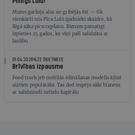
Pilnīgs Lulū!
Mums garšoja alus un gribējās ēst — tik
vienkārši trīs Pica Lulū īpašnieki skaidro, kā
Rīgā sāka picu cepšanu. Bizness pamatīgi
izpleties 25 gados, ko viņi paši salīdzina ar
laulību
01.04.2026
ILZE ŠĶIETNIECE
Brīvības izpausme
Food truck jeb mobilās ēdināšanas modelis kļūst
aizvien populārāks. Tas dod iespēju sākt biznesu
ar salīdzinoši nelielu kapitālu