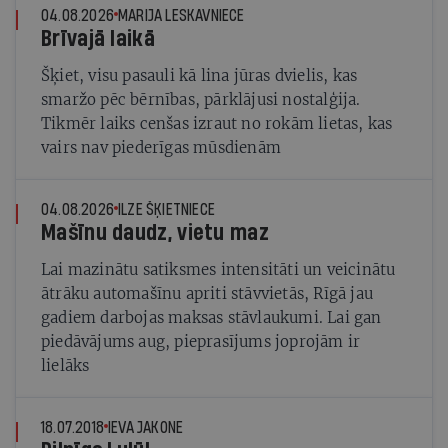
04.08.2026
MARIJA LESKAVNIECE
Brīvajā laikā
Šķiet, visu pasauli kā lina jūras dvielis, kas
smaržo pēc bērnības, pārklājusi nostalģija.
Tikmēr laiks cenšas izraut no rokām lietas, kas
vairs nav piederīgas mūsdienām
04.08.2026
ILZE ŠĶIETNIECE
Mašīnu daudz, vietu maz
Lai mazinātu satiksmes intensitāti un veicinātu
ātrāku automašīnu apriti stāvvietās, Rīgā jau
gadiem darbojas maksas stāvlaukumi. Lai gan
piedāvājums aug, pieprasījums joprojām ir
lielāks
18.07.2018
IEVA JAKONE