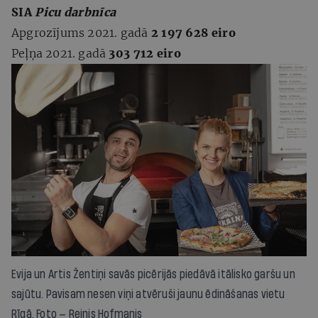
SIA
Picu darbnīca
Apgrozījums 2021. gadā
2 197 628 eiro
Peļņa 2021. gadā
303 712 eiro
Evija un Artis Žentiņi savās picērijās piedāvā itālisko garšu un
sajūtu. Pavisam nesen viņi atvēruši jaunu ēdināšanas vietu
Rīgā. Foto — Reinis Hofmanis