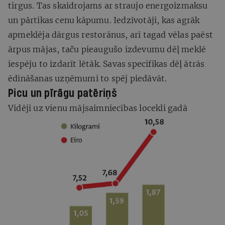
tirgus. Tas skaidrojams ar straujo energoizmaksu
un pārtikas cenu kāpumu. Iedzīvotāji, kas agrāk
apmeklēja dārgus restorānus, arī tagad vēlas paēst
ārpus mājas, taču pieaugušo izdevumu dēļ meklē
iespēju to izdarīt lētāk. Savas specifikas dēļ ātrās
ēdināšanas uzņēmumi to spēj piedāvāt.
Picu un pīrāgu patēriņš
Vidēji uz vienu mājsaimniecības locekli gadā