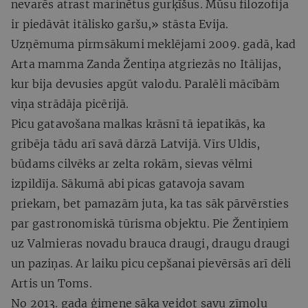
nevarēs atrast marinētus gurķīšus. Mūsu filozofija
ir piedāvāt itālisko garšu,» stāsta Evija.
Uzņēmuma pirmsākumi meklējami 2009. gadā, kad
Arta mamma Zanda Žentiņa atgriezās no Itālijas,
kur bija devusies apgūt valodu. Paralēli mācībām
viņa strādāja picērijā.
Picu gatavošana malkas krāsnī tā iepatikās, ka
gribēja tādu arī savā dārzā Latvijā. Vīrs Uldis,
būdams cilvēks ar zelta rokām, sievas vēlmi
izpildīja. Sākumā abi picas gatavoja savam
priekam, bet pamazām juta, ka tas sāk pārvērsties
par gastronomiskā tūrisma objektu. Pie Žentiņiem
uz Valmieras novadu brauca draugi, draugu draugi
un paziņas. Ar laiku picu cepšanai pievērsās arī dēli
Artis un Toms.
No 2013. gada ģimene sāka veidot savu zīmolu