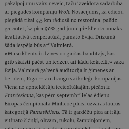
pakalpojumu vairs neveic, taču izveidota sadarbība
ar piegādes kompāniju
Wolt
. Nosacījums, ka ēdienu
piegādā tikai 4,5 km rādiusā no restorāna, palīdz
garantēt, ka pica 90% gadījumu pie klienta nonāks
kvalitatīvā temperatūrā, pamato Evija. Drīzumā
šāda iespēja būs arī Valmierā.
«Mūsu klients ir dzīves un garšas baudītājs, kas
grib skaisti paēst un iedzert arī kādu kokteili,» saka
Evija. Valmierā galvenā auditorija ir ģimenes ar
bērniem, Rīgā — arī draugu vai kolēģu kompānijas.
Viena no apmeklētāju iecienītākajām picām ir
Frančeskana
, kas pērn septembrī ielas ēdienu
Eiropas čempionātā Minhenē plūca uzvaras laurus
kategorijā
Pamatēdiens
. Tā ir gardēžu pica ar itāļu
vītināto šķiņķi, olīvām, rukolu, šampinjoniem,
raksturo picērijas vadītāja un piebilst — tāpat topā