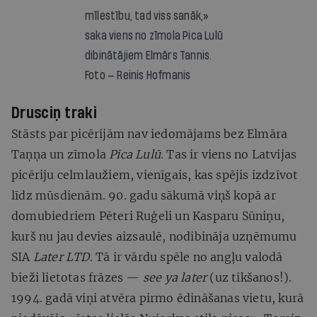
mīlestību, tad viss sanāk,»
saka viens no zīmola Pica Lulū
dibinātājiem Elmārs Tannis.
Foto — Reinis Hofmanis
Drusciņ traki
Stāsts par picērijām nav iedomājams bez Elmāra
Taņņa un zīmola
Pica Lulū
. Tas ir viens no Latvijas
picēriju celmlaužiem, vienīgais, kas spējis izdzīvot
līdz mūsdienām. 90. gadu sākumā viņš kopā ar
domubiedriem Pēteri Ruģeli un Kasparu Sūniņu,
kurš nu jau devies aizsaulē, nodibināja uzņēmumu
SIA
Later LTD
. Tā ir vārdu spēle no angļu valodā
bieži lietotas frāzes —
see ya later
(uz tikšanos!).
1994. gadā viņi atvēra pirmo ēdināšanas vietu, kurā