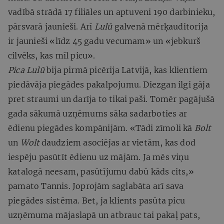
vadībā strādā 17 filiāles un aptuveni 190 darbinieku,
pārsvarā jaunieši. Arī
Lulū
galvenā mērķauditorija
ir jaunieši «līdz 45 gadu vecumam» un «jebkurš
cilvēks, kas mīl picu».
Pica Lulū
bija pirmā picērija Latvijā, kas klientiem
piedāvāja piegādes pakalpojumu. Diezgan ilgi gāja
pret straumi un darīja to tikai paši. Tomēr pagājušā
gada sākumā uzņēmums sāka sadarboties ar
ēdienu piegādes kompānijām. «Tādi zīmoli kā
Bolt
un
Wolt
daudziem asociējas ar vietām, kas dod
iespēju pasūtīt ēdienu uz mājām. Ja mēs viņu
katalogā neesam, pasūtījumu dabū kāds cits,»
pamato Tannis. Joprojām saglabāta arī sava
piegādes sistēma. Bet, ja klients pasūta picu
uzņēmuma mājaslapā un atbrauc tai pakaļ pats,