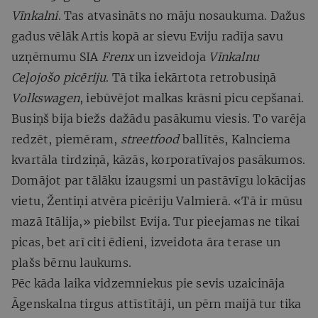
Vīnkalni
. Tas atvasināts no māju nosaukuma. Dažus
gadus vēlāk Artis kopā ar sievu Eviju radīja savu
uzņēmumu SIA
Frenx
un izveidoja
Vīnkalnu
Ceļojošo picēriju
. Tā tika iekārtota retrobusiņā
Volkswagen
, iebūvējot malkas krāsni picu cepšanai.
Busiņš bija biežs dažādu pasākumu viesis. To varēja
redzēt, piemēram,
streetfood
ballītēs, Kalnciema
kvartāla tirdziņā, kāzās, korporatīvajos pasākumos.
Domājot par tālāku izaugsmi un pastāvīgu lokācijas
vietu, Žentiņi atvēra picēriju Valmierā. «Tā ir mūsu
mazā Itālija,» piebilst Evija. Tur pieejamas ne tikai
picas, bet arī citi ēdieni, izveidota āra terase un
plašs bērnu laukums.
Pēc kāda laika vidzemniekus pie sevis uzaicināja
Āgenskalna tirgus attīstītāji, un pērn maijā tur tika