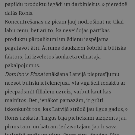
papildu produktu iegādi un darbiniekus,» pieredzē
dalās Ronis.
Koncentrēšanās uz picām ļauj nodrošināt ne tikai
labu cenu, bet arī to, ka neveidojas pārtikas
produktu pārpalikumi un ēdienu iespējams
pagatavot ātri. Ātrums daudziem šobrīd ir būtisks
faktors, lai izvēlētos konkrēta ēdinātāja
pakalpojumus.
Domino’s Pizza
ienākšana Latvijā pieprasījumu
neesot būtiski ietekmējusi. «Ja viņi šeit ienāktu ar
piecpadsmit filiālēm uzreiz, varbūt kaut kas
mainītos. Bet, ienākot pamazām, ir grūti
izkonkurēt tos, kas Latvijā strādā jau ilgus gadus,»
Ronis uzskata. Tirgus bija pietiekami aizņemts jau
pirms tam, un katram iedzīvotājam jau ir sava