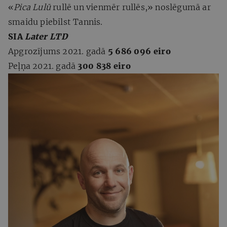
«
Pica Lulū
rullē un vienmēr rullēs,» noslēgumā ar
smaidu piebilst Tannis.
SIA
Later LTD
Apgrozījums 2021. gadā
5 686 096 eiro
Peļņa 2021. gadā
300 838 eiro