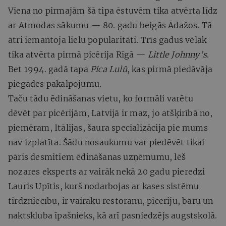
Viena no pirmajām šā tipa ēstuvēm tika atvērta līdz
ar Atmodas sākumu — 80. gadu beigās Ādažos. Tā
ātri iemantoja lielu popularitāti. Trīs gadus vēlāk
tika atvērta pirmā picērija Rīgā —
Little Johnny’s
.
Bet 1994. gadā tapa
Pica Lulū
, kas pirmā piedāvāja
piegādes pakalpojumu.
Taču tādu ēdināšanas vietu, ko formāli varētu
dēvēt par picērijām, Latvijā ir maz, jo atšķirībā no,
piemēram, Itālijas, šaura specializācija pie mums
nav izplatīta. Šādu nosaukumu var piedēvēt tikai
pāris desmitiem ēdināšanas uzņēmumu, lēš
nozares eksperts ar vairāk nekā 20 gadu pieredzi
Lauris Upītis, kurš nodarbojas ar kases sistēmu
tirdzniecību, ir vairāku restorānu, picēriju, bāru un
naktskluba īpašnieks, kā arī pasniedzējs augstskolā.