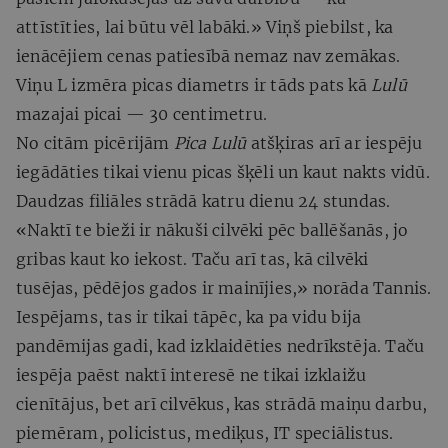
attīstīties, lai būtu vēl labāki.» Viņš piebilst, ka
ienācējiem cenas patiesībā nemaz nav zemākas.
Viņu L izmēra picas diametrs ir tāds pats kā
Lulū
mazajai picai — 30 centimetru.
No citām picērijām
Pica Lulū
atšķiras arī ar iespēju
iegādāties tikai vienu picas šķēli un kaut nakts vidū.
Daudzas filiāles strādā katru dienu 24 stundas.
«Naktī te bieži ir nākuši cilvēki pēc ballēšanās, jo
gribas kaut ko iekost. Taču arī tas, kā cilvēki
tusējas, pēdējos gados ir mainījies,» norāda Tannis.
Iespējams, tas ir tikai tāpēc, ka pa vidu bija
pandēmijas gadi, kad izklaidēties nedrīkstēja. Taču
iespēja paēst naktī interesē ne tikai izklaižu
cienītājus, bet arī cilvēkus, kas strādā maiņu darbu,
piemēram, policistus, mediķus, IT speciālistus.