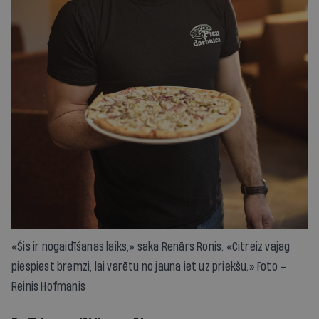
«Šis ir nogaidīšanas laiks,» saka Renārs Ronis. «Citreiz vajag
piespiest bremzi, lai varētu no jauna iet uz priekšu.» Foto —
Reinis Hofmanis