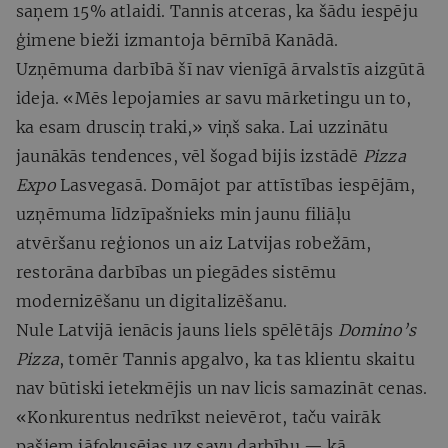
saņem 15% atlaidi. Tannis atceras, ka šādu iespēju
ģimene bieži izmantoja bērnībā Kanādā.
Uzņēmuma darbībā šī nav vienīgā ārvalstīs aizgūtā
ideja. «Mēs lepojamies ar savu mārketingu un to,
ka esam drusciņ traki,» viņš saka. Lai uzzinātu
jaunākās tendences, vēl šogad bijis izstādē
Pizza
Expo
Lasvegasā. Domājot par attīstības iespējām,
uzņēmuma līdzīpašnieks min jaunu filiāļu
atvēršanu reģionos un aiz Latvijas robežām,
restorāna darbības un piegādes sistēmu
modernizēšanu un digitalizēšanu.
Nule Latvijā ienācis jauns liels spēlētājs
Domino’s
Pizza
, tomēr Tannis apgalvo, ka tas klientu skaitu
nav būtiski ietekmējis un nav licis samazināt cenas.
«Konkurentus nedrīkst neievērot, taču vairāk
pašiem jāfokusējas uz savu darbību — kā