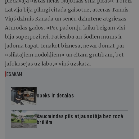
piedāvāja «īstas lielās Ņujorkas stila picas». Toreiz
Latvijā bija pilnīgi citāda gaisotne, atceras Tannis.
Viņš dzimis Kanādā un senču dzimtenē atgriezās
Atmodas gados. «Pēc padomju laiku beigām visi
bija superpozitīvi. Patiesībā arī šodien mums ir
jādomā tāpat. Ienākot biznesā, nevar domāt par
«sliktajiem nodokļiem» un citām grūtībām, bet
jāfokusējas uz labo,» viņš uzskata.
IESAKĀM
Spēks ir detaļās
Kaucmindes pils atjaunotāja bez rozā
brillēm