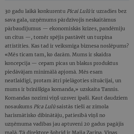
30 gadu laikā konkurentu
Picai Lulū
ir uzradies bez
sava gala, uzņēmums pārdzīvojis neskaitāmus
pārbaudījumus — ekonomiskās krīzes, pandēmiju
un citus —, tomēr spējis pastāvēt un turpina
attīstīties. Kas tad ir veiksmīga biznesa noslēpums?
«Mēs ticam tam, ko darām. Mums ir skaidra
koncepcija — cepam picas un blakus produktus
piedāvājam minimālā apjomā. Mēs esam
neatlaidīgi, protam ātri pielāgoties situācijai, un
mums ir brīnišķīga komanda,» uzskaita Tannis.
Komandas nozīmi viņš uzsver īpaši. Kaut daudziem
nosaukums
Pica Lulū
saistās tieši ar zīmola
harismātisko dibinātāju, patiesībā viņš no
uzņēmuma vadības jau aptuveni 20 gadus pagājis
malā. Tā direktore šobrīd ir Maija Zariņa. Viņas