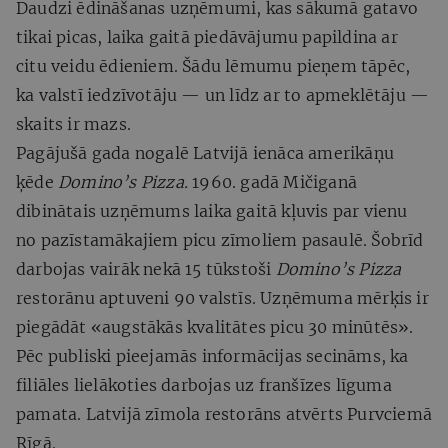
Daudzi ēdināšanas uzņēmumi, kas sākumā gatavo
tikai picas, laika gaitā piedāvājumu papildina ar
citu veidu ēdieniem. Šādu lēmumu pieņem tāpēc,
ka valstī iedzīvotāju — un līdz ar to apmeklētāju —
skaits ir mazs.
Pagājušā gada nogalē Latvijā ienāca amerikāņu
ķēde
Domino’s Pizza.
1960. gadā Mičiganā
dibinātais uzņēmums laika gaitā kļuvis par vienu
no pazīstamākajiem picu zīmoliem pasaulē. Šobrīd
darbojas vairāk nekā 15 tūkstoši
Domino’s Pizza
restorānu aptuveni 90 valstīs. Uzņēmuma mērķis ir
piegādāt «augstākās kvalitātes picu 30 minūtēs».
Pēc publiski pieejamās informācijas secināms, ka
filiāles lielākoties darbojas uz franšīzes līguma
pamata. Latvijā zīmola restorāns atvērts Purvciemā
Rīgā.