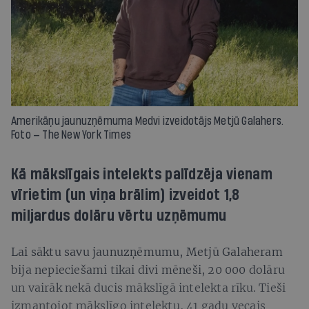
Amerikāņu jaunuzņēmuma Medvi izveidotājs Metjū Galahers.
Foto — The New York Times
Kā mākslīgais intelekts palīdzēja vienam
vīrietim (un viņa brālim) izveidot 1,8
miljardus dolāru vērtu uzņēmumu
Lai sāktu savu jaunuzņēmumu, Metjū Galaheram
bija nepieciešami tikai divi mēneši, 20 000 dolāru
un vairāk nekā ducis mākslīgā intelekta rīku. Tieši
izmantojot mākslīgo intelektu, 41 gadu vecais