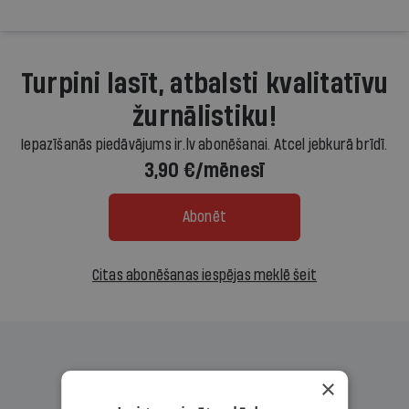
Turpini lasīt, atbalsti kvalitatīvu
žurnālistiku!
Iepazīšanās piedāvājums ir.lv abonēšanai. Atcel jebkurā brīdī.
3,90 €/mēnesī
Abonēt
Citas abonēšanas iespējas meklē šeit
×