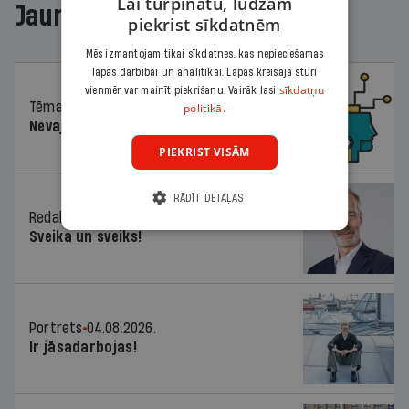
Lai turpinātu, lūdzam
Jaunākajā žurnālā
piekrist sīkdatnēm
Mēs izmantojam tikai sīkdatnes, kas nepieciešamas
lapas darbībai un analītikai. Lapas kreisajā stūrī
sīkdatņu
vienmēr var mainīt piekrišanu. Vairāk lasi
Tēma
04.08.2026.
politikā.
Nevajag baidīties!
PIEKRIST VISĀM
RĀDĪT DETAĻAS
Redaktora sleja
04.08.2026.
Sveika un sveiks!
Portrets
04.08.2026.
Ir jāsadarbojas!