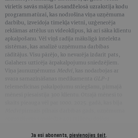
vīrietis savās mājās Losandželosā uzrakstīja kodu
programmatūrai, kas nodrošina viņa uzņēmuma
darbību, izveidoja tīmekļa vietni, uzģenerēja
reklāmas attēlus un videoklipus, kā arī sāka klientu
apkalpošanu. Vēl viņš radīja mākslīgā intelekta
sistēmas, kas analizē uzņēmuma darbības
rādītājus. Visu pārējo, ko nevarēja izdarīt pats,
Galahers uzticēja ārpakalpojumu sniedzējiem.
Viņa jaunuzņēmums
Medvi
, kas nodarbojas ar
svara samazināšanas medikamenta
GLP-1
telemedicīnas pakalpojumu sniegšanu, pirmajā
mēnesī piesaistīja 300 klientu. Otrajā mēnesī to
skaits pieauga vēl par 1000. 2025. gadā, kas bija
Medvi
pirmais pilnais darbības gads, uzņēmuma
apgrozījums sasniedza 401 miljonu dolāru.
Ja esi abonents,
pievienojies šeit
.