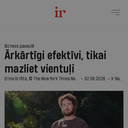
Bizness pasaulē
Ārkārtīgi efektīvi, tikai
mazliet vientuļi
Erina Grifita, © The New York Times News Service
02.06.2026.
Ir Nauda