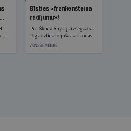
ns
Bīsties «frankenšteina
radījumu»!
ēl
Pēc Škoda Enyaq aizdegšanās
ju,
Rīgā uzliesmojušas arī runas
icas
par elektroauto drošību.
AGNESE MEIERE
tītāju
Eksperts Kārlis Mendziņš
tēm
skaidro, kāpēc šis gadījums ir
īpašs un no kā jāuzmanās
patiesībā
nāt
kad
v