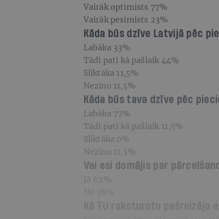
Vairāk optimists 77%
Vairāk pesimists 23%
Kāda būs dzīve Latvijā pēc p
Labāka 33%
Tādi pati kā pašlaik 44%
Sliktāka 11,5%
Nezinu 11,5%
Kāda būs tava dzīve pēc pie
Labāka 77%
Tādi pati kā pašlaik 11,5%
Sliktāka 0%
Nezinu 11,5%
Vai esi domājis par pārcelšan
Jā 62%
Nē 38%
Kā TU raksturotu pašreizējo 