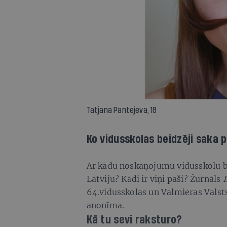
Tatjana Pantejeva, 18
Ko vidusskolas beidzēji saka p
Ar kādu noskaņojumu vidusskolu b
Latviju? Kādi ir viņi paši? Žurnāls
I
64.vidusskolas un Valmieras Valst
anonīma.
Kā tu sevi raksturo?