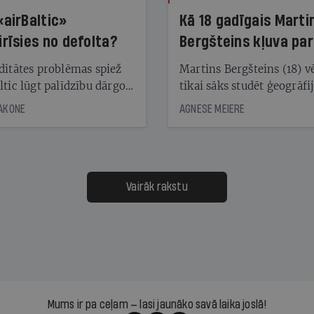
«airBaltic»
Kā 18 gadīgais Marti
irīsies no defolta?
Bergšteins kļuva par
laika ziņu seju?
ditātes problēmas spiež
Martins Bergšteins (18) v
ltic lūgt palīdzību dārgo
tikai sāks studēt ģeogrāfi
āciju turētājiem, taču
bet viņa sacītajam jau uzt
JAKONE
AGNESE MEIERE
dēļ nebija kvoruma
tūkstošiem laika ziņu ska
nai. Vai lidsabiedrībai
Latvijā. Aiz dažām minū
 defolts, ja tā nespēs
televīzijas ēterā ir 11 gadi
ksāt augstos procentus,
uzcītīga darba, mammas
āpārskaita jau trīs dienas
atbalsts un drosme turpi
Vairāk rakstu
s nākamās sapulces
meteovērojumus arī tad, 
ta vidū?
šķiet, ka tie nevienam na
vajadzīgi
Mums ir pa ceļam — lasi jaunāko savā laika joslā!