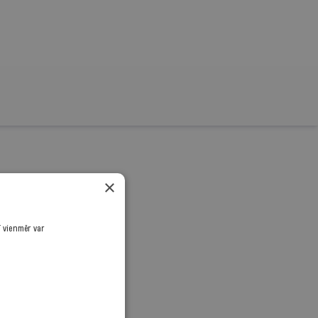
rnālistiku!
×
.
ī vienmēr var