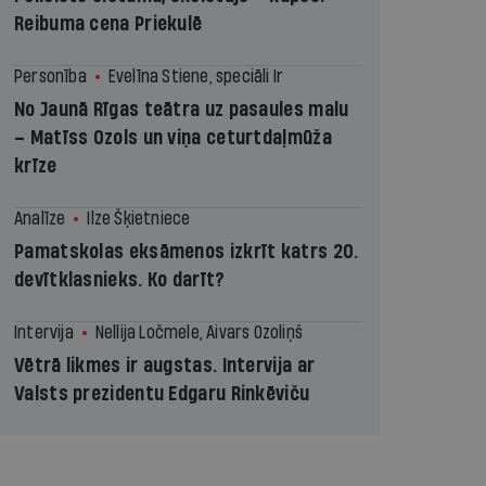
Reibuma cena Priekulē
Personība
Evelīna Stiene, speciāli Ir
No Jaunā Rīgas teātra uz pasaules malu
– Matīss Ozols un viņa ceturtdaļmūža
krīze
Analīze
Ilze Šķietniece
Pamatskolas eksāmenos izkrīt katrs 20.
devītklasnieks. Ko darīt?
Intervija
Nellija Ločmele, Aivars Ozoliņš
Vētrā likmes ir augstas. Intervija ar
Valsts prezidentu Edgaru Rinkēviču