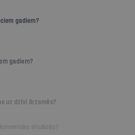
ieciem gadiem?
ciem gadiem?
os uz dzīvi ārzemēs?
ekonomisko situāciju?