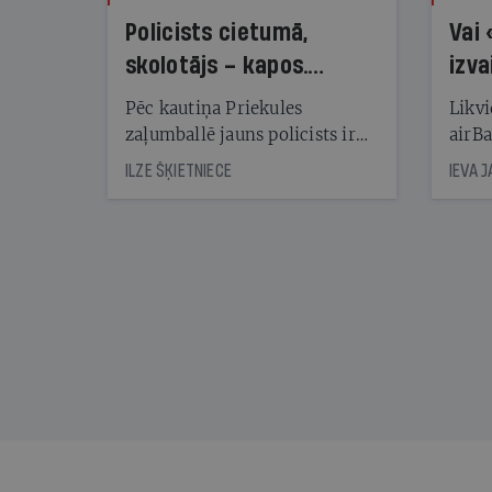
Policists cietumā,
Vai 
skolotājs – kapos.
izva
Reibuma cena Priekulē
Pēc kautiņa Priekules
Likvi
zaļumballē jauns policists ir
airBa
nonācis cietumā, bet
oblig
ILZE ŠĶIETNIECE
IEVA 
cienījams pedagogs — kapos.
šone
Tik traģiska ir izrādījusies
lemša
divu promiļu reibuma cena
draud
sama
kas j
pirm
augus