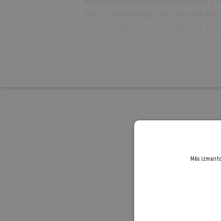
Ekonomiskā situācija uzlabojas 3
Vēl ir nelabvēlīga, bet nākotnē bū
Ekonomika attīstās pārāk lēni 31%
Krīze nav beigusies 10%
Turpini
Mēs izmantoj