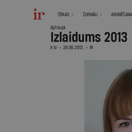
TĒMAS
ŽURNĀLI
ABONĒŠAN
Aptauja
Izlaidums 2013
ir.lv
26.06.2013.
IR