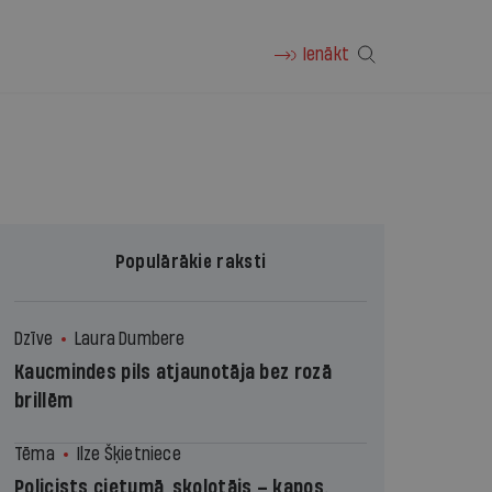
Ienākt
Populārākie raksti
Dzīve
Laura Dumbere
Kaucmindes pils atjaunotāja bez rozā
brillēm
Tēma
Ilze Šķietniece
Policists cietumā, skolotājs – kapos.