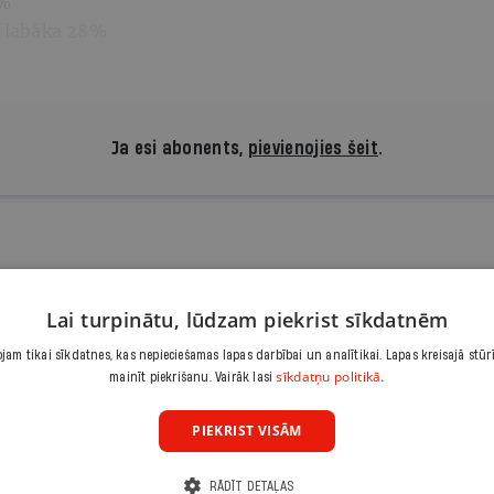
1%
s labāka 28%
Ja esi abonents,
pievienojies šeit
.
 lasīt, atbalsti kvalitatīvu žu
Lai turpinātu, lūdzam piekrist sīkdatnēm
Iepazīšanās piedāvājums ir.lv abonēšanai. Atcel jebkurā brīdī
3,90 €/mēnesī
am tikai sīkdatnes, kas nepieciešamas lapas darbībai un analītikai. Lapas kreisajā stūr
sīkdatņu politikā.
mainīt piekrišanu. Vairāk lasi
Abonēt
PIEKRIST VISĀM
Citas abonēšanas iespējas meklē šeit
RĀDĪT DETAĻAS