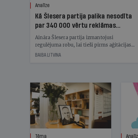
Analīze
Kā Šlesera partija palika nesodīta
par 340 000 vērtu reklāmas
kampaņu
Aināra Šlesera partija izmantojusi
regulējuma robu, lai tieši pirms aģitācijas
starta izreklamētos par summu, kas
BAIBA LITVINA
pārsniedz trešdaļu no likumīgi atļautajiem
kampaņas tēriņiem. KNAB pārkāpumus
nekonstatē
Tēma
Analī