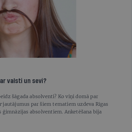
ar valsti un sevi?
eidz šāgada absolventi? Ko viņi domā par
r
jautājumus par šiem tematiem uzdeva Rīgas
s ģimnāzijas absolventiem. Anketēšana bija