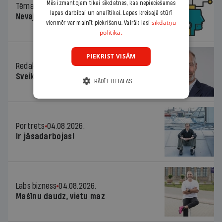
Mēs izmantojam tikai sīkdatnes, kas nepieciešamas
Tēma
04.08.2026.
lapas darbībai un analītikai. Lapas kreisajā stūrī
Nevajag baidīties!
sīkdatņu
vienmēr var mainīt piekrišanu. Vairāk lasi
politikā.
PIEKRIST VISĀM
Redaktora sleja
04.08.2026.
Sveika un sveiks!
RĀDĪT DETAĻAS
Portrets
04.08.2026.
Ir jāsadarbojas!
Labs bizness
04.08.2026.
Mašīnu daudz, vietu maz