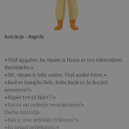
Ilustrācija — Magnific
«Viņš apgalvo, ka viņam ir firma ar 100 tūkstošiem
darbinieku.»
«Nē, viņam ir bišu saime. Viņš audzē bites.»
«Kad es izaugšu liels, būšu kurjers. Jo kurjeri
nenoveco!»
«Kāpēc tev tā šķiet?!»
«Vai tu esi redzējis vecu kurjeru?»
Darba intervijā.
«Kas ir jūsu lielākais trūkums?»
«Es nekad neliekuļoju.»