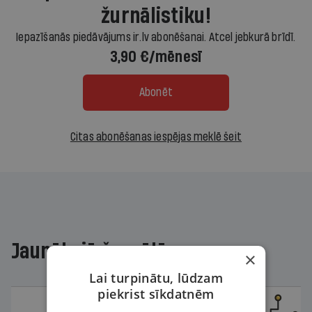
žurnālistiku!
Iepazīšanās piedāvājums ir.lv abonēšanai. Atcel jebkurā brīdī.
3,90 €/mēnesī
Abonēt
Citas abonēšanas iespējas meklē šeit
Jaunākajā žurnālā
×
Lai turpinātu, lūdzam
piekrist sīkdatnēm