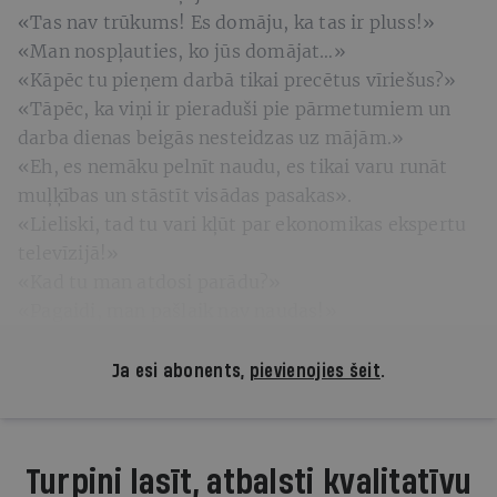
«Tas nav trūkums! Es domāju, ka tas ir pluss!»
«Man nospļauties, ko jūs domājat…»
«Kāpēc tu pieņem darbā tikai precētus vīriešus?»
«Tāpēc, ka viņi ir pieraduši pie pārmetumiem un
darba dienas beigās nesteidzas uz mājām.»
«Eh, es nemāku pelnīt naudu, es tikai varu runāt
muļķības un stāstīt visādas pasakas».
«Lieliski, tad tu vari kļūt par ekonomikas ekspertu
televīzijā!»
«Kad tu man atdosi parādu?»
«Pagaidi, man pašlaik nav naudas!»
Ja esi abonents,
pievienojies šeit
.
Turpini lasīt, atbalsti kvalitatīvu