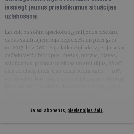
iesniegt jaunus priekšlikumus situācijas
uzlabošanai
Lai soli pa solim apsekotu 1,3 miljonus hektāru,
dabas skaitītājiem bija nepieciešami pieci gadi —
no 2017. līdz 2021. Šajā laikā viņi sīki izpētīja sešus
dažādu veidu biotopus: mežus, purvus, pļavas,
saldūdeņus, piekrastes kāpas un smiltājus, kā arī
alas un atsegumus. Galvenais secinājums — 10%
mūsu valsts teritorijas aizņem ES nozīmes biotopi
jeb visas Eiropas dabas daudzveidībai svarīgas un
tāpēc aizsargājamas dabas teritorijas.
Ja esi abonents,
pievienojies šeit
.