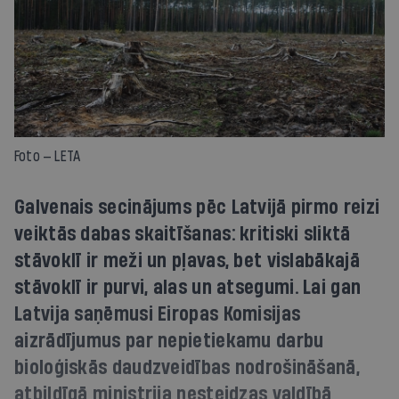
Foto — LETA
Galvenais secinājums pēc Latvijā pirmo reizi
veiktās dabas skaitīšanas: kritiski sliktā
stāvoklī ir meži un pļavas, bet vislabākajā
stāvoklī ir purvi, alas un atsegumi. Lai gan
Latvija saņēmusi Eiropas Komisijas
aizrādījumus par nepietiekamu darbu
bioloģiskās daudzveidības nodrošināšanā,
atbildīgā ministrija nesteidzas valdībā