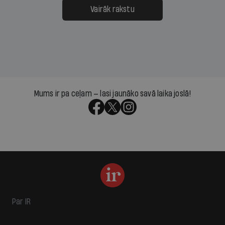
Vairāk rakstu
Mums ir pa ceļam — lasi jaunāko savā laika joslā!
Par IR