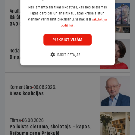
Mēs izmantojam tikai sīkdatnes, kas nepieciešamas
Analīze
06.08.2026.
lapas darbībai un analītikai. Lapas kreisajā stūrī
Kā Šlesera partija palika nesodīta par
sīkdatņu
vienmēr var mainīt piekrišanu. Vairāk lasi
340 000 vērtu reklāmas kampaņu
politikā.
PIEKRIST VISĀM
Redaktores sleja
06.08.2026.
RĀDĪT DETAĻAS
Dinozaura triks
Komentārs
06.08.2026.
Divas koalīcijas
Tēma
06.08.2026.
Policists cietumā, skolotājs – kapos.
Reibuma cena Priekulē