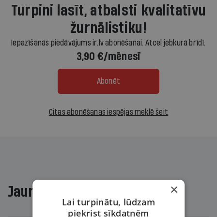
Turpini lasīt, atbalsti kvalitatīvu
žurnālistiku!
Iepazīšanās piedāvājums ir.lv abonēšanai. Atcel jebkurā brīdī.
3,90 €/mēnesī
Abonēt
Citas abonēšanas iespējas meklē šeit
×
Jaunākajā žurnālā
Lai turpinātu, lūdzam
piekrist sīkdatnēm