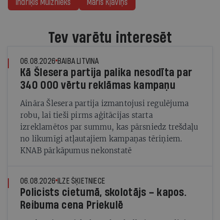
Indriķis Muižnieks
Māris Kļaviņš
Tev varētu interesēt
06.08.2026
BAIBA LITVINA
Kā Šlesera partija palika nesodīta par
340 000 vērtu reklāmas kampaņu
Aināra Šlesera partija izmantojusi regulējuma
robu, lai tieši pirms aģitācijas starta
izreklamētos par summu, kas pārsniedz trešdaļu
no likumīgi atļautajiem kampaņas tēriņiem.
KNAB pārkāpumus nekonstatē
06.08.2026
ILZE ŠĶIETNIECE
Policists cietumā, skolotājs – kapos.
Reibuma cena Priekulē