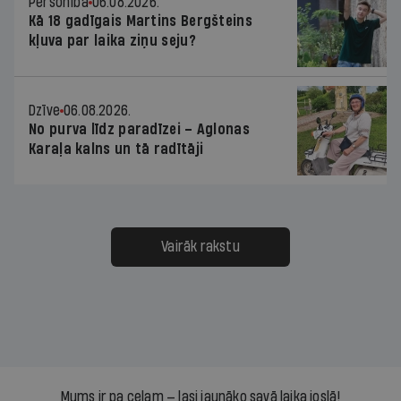
Personība
06.08.2026.
Kā 18 gadīgais Martins Bergšteins
kļuva par laika ziņu seju?
Dzīve
06.08.2026.
No purva līdz paradīzei – Aglonas
Karaļa kalns un tā radītāji
Vairāk rakstu
Mums ir pa ceļam — lasi jaunāko savā laika joslā!