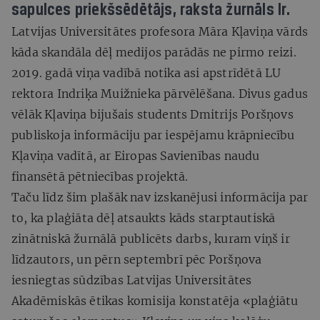
sapulces priekšsēdētājs, raksta žurnāls Ir.
Latvijas Universitātes profesora Māra Kļaviņa vārds
kāda skandāla dēļ medijos parādās ne pirmo reizi.
2019. gadā viņa vadībā notika asi apstrīdētā LU
rektora Indriķa Muižnieka pārvēlēšana. Divus gadus
vēlāk Kļaviņa bijušais students Dmitrijs Poršņovs
publiskoja informāciju par iespējamu krāpniecību
Kļaviņa vadītā, ar Eiropas Savienības naudu
finansētā pētniecības projektā.
Taču līdz šim plašāk nav izskanējusi informācija par
to, ka plaģiāta dēļ atsaukts kāds starptautiskā
zinātniskā žurnālā publicēts darbs, kuram viņš ir
līdzautors, un pērn septembrī pēc Poršņova
iesniegtas sūdzības Latvijas Universitātes
Akadēmiskās ētikas komisija konstatēja «plaģiātu