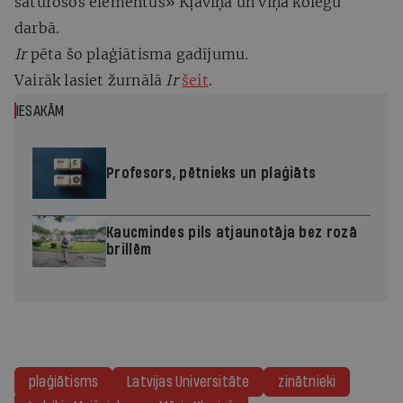
saturošos elementus» Kļaviņa un viņa kolēģu
darbā.
Ir
pēta šo plaģiātisma gadījumu.
Vairāk lasiet žurnālā
Ir
šeit
.
IESAKĀM
Profesors, pētnieks un plaģiāts
Kaucmindes pils atjaunotāja bez rozā
brillēm
plaģiātisms
Latvijas Universitāte
zinātnieki