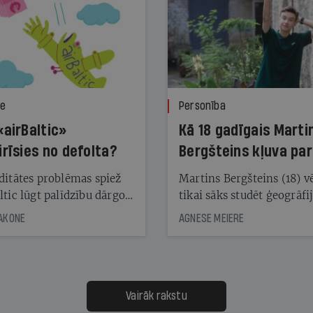
ze
Personība
«airBaltic»
Kā 18 gadīgais Marti
irīsies no defolta?
Bergšteins kļuva par
laika ziņu seju?
ditātes problēmas spiež
Martins Bergšteins (18) v
ltic lūgt palīdzību dārgo
tikai sāks studēt ģeogrāfi
āciju turētājiem, taču
bet viņa sacītajam jau uzt
JAKONE
AGNESE MEIERE
dēļ nebija kvoruma
tūkstošiem laika ziņu ska
nai. Vai lidsabiedrībai
Latvijā. Aiz dažām minū
 defolts, ja tā nespēs
televīzijas ēterā ir 11 gadi
ksāt augstos procentus,
uzcītīga darba, mammas
āpārskaita jau trīs dienas
atbalsts un drosme turpi
Vairāk rakstu
s nākamās sapulces
meteovērojumus arī tad, 