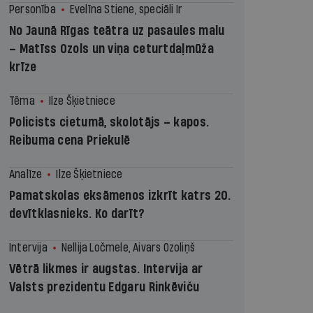
Personība
Evelīna Stiene, speciāli Ir
No Jaunā Rīgas teātra uz pasaules malu
– Matīss Ozols un viņa ceturtdaļmūža
krīze
Tēma
Ilze Šķietniece
Policists cietumā, skolotājs – kapos.
Reibuma cena Priekulē
Analīze
Ilze Šķietniece
Pamatskolas eksāmenos izkrīt katrs 20.
devītklasnieks. Ko darīt?
Intervija
Nellija Ločmele, Aivars Ozoliņš
Vētrā likmes ir augstas. Intervija ar
Valsts prezidentu Edgaru Rinkēviču