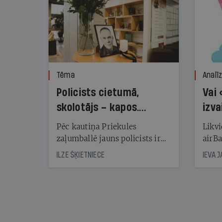
Tēma
Analī
Policists cietumā,
Vai 
skolotājs – kapos.
izva
Reibuma cena Priekulē
Pēc kautiņa Priekules
Likvi
zaļumballē jauns policists ir
airBa
nonācis cietumā, bet
oblig
ILZE ŠĶIETNIECE
IEVA 
cienījams pedagogs — kapos.
šone
Tik traģiska ir izrādījusies
lemša
divu promiļu reibuma cena
draud
sama
kas j
pirm