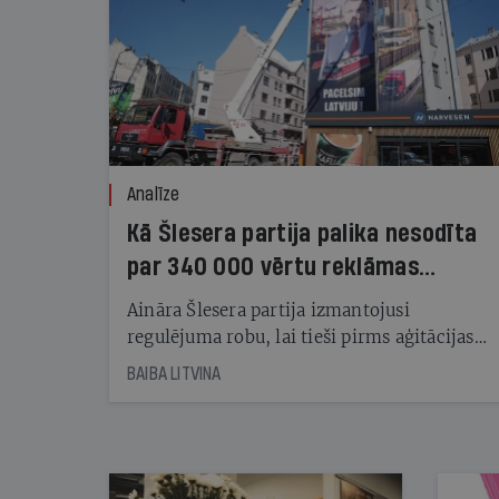
Analīze
Kā Šlesera partija palika nesodīta
par 340 000 vērtu reklāmas
kampaņu
Aināra Šlesera partija izmantojusi
regulējuma robu, lai tieši pirms aģitācijas
starta izreklamētos par summu, kas
BAIBA LITVINA
pārsniedz trešdaļu no likumīgi atļautajiem
kampaņas tēriņiem. KNAB pārkāpumus
nekonstatē