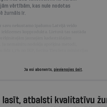
ajām vērtībām, kas nule nodotas
 žurnāls Ir.
r savu nekustamo īpašumu Latvijā veido
s iekšzemes kopprodukta. Lietuvā tas sastāda
aprēķinātajām jaunajām kadastrālajām
. Ja nemainītu nodokļa aprēķina metodi,
līdz 1,1% no IKP, liecina Tieslietu ministrijas
Ja esi abonents,
pievienojies šeit
.
 lasīt, atbalsti kvalitatīvu žu