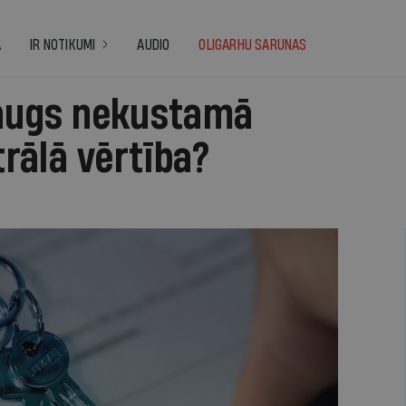
A
IR NOTIKUMI
AUDIO
OLIGARHU SARUNAS
eaugs nekustamā
rālā vērtība?