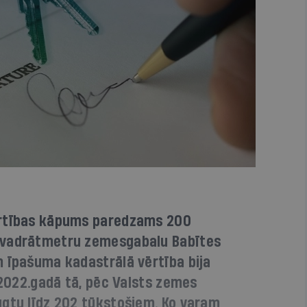
ērtības kāpums paredzams 200
kvadrātmetru zemesgabalu Babītes
m īpašuma kadastrālā vērtība bija
t 2022.gadā tā, pēc Valsts zemes
ugtu līdz 202 tūkstošiem. Ko varam