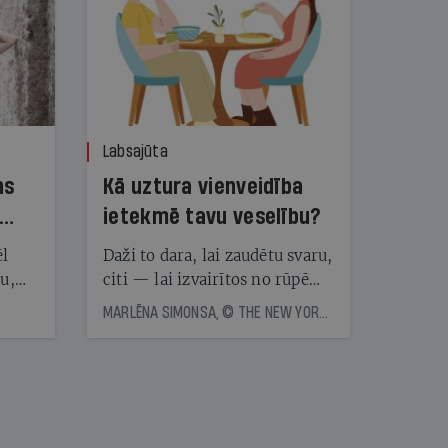
Labsajūta
ns
Kā uztura vienveidība
ietekmē tavu veselību?
ēl
Daži to dara, lai zaudētu svaru,
ju,
citi — lai izvairītos no rūpēm,
icas
kas saistītas ar ēdienreižu
MARLĒNA SIMONSA, © THE NEW YORK TIMES NEWS SERVICE
tītāju
plānošanu. Vai ir vērts katru
tēm
dienu ēst vienu un to pašu?
Eksperti skaidro, kā uztura
vienveidība ietekmē veselību
nāt
kad