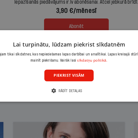
Iepazīšanās piedāvājums ir.lv abonēšanai. Atcel jebkurā brīdī
3,90 €/mēnesī
Abonēt
Lai turpinātu, lūdzam piekrist sīkdatnēm
Citas abonēšanas iespējas meklē šeit
am tikai sīkdatnes, kas nepieciešamas lapas darbībai un analītikai. Lapas kreisajā stūr
sīkdatņu politikā.
mainīt piekrišanu. Vairāk lasi
PIEKRIST VISĀM
RĀDĪT DETAĻAS