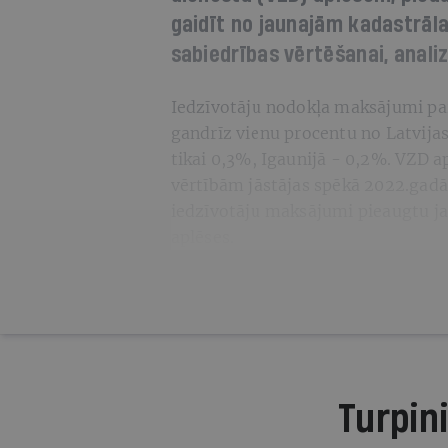
gaidīt no jaunajām kadastrāl
sabiedrības vērtēšanai, analizē
Iedzīvotāju nodokļa maksājumi pa
gandrīz vienu procentu no Latvija
tikai 0,3%, Igaunijā - 0,2%. VZD 
vērtībām jāstājas spēkā 2022.gadā
iedzīvotāju maksājumi pieaugtu jau 
aplēses.
Turpini