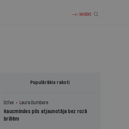
Ienākt
Populārākie raksti
Dzīve
Laura Dumbere
Kaucmindes pils atjaunotāja bez rozā
brillēm