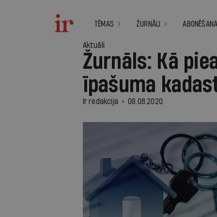
TĒMAS
ŽURNĀLI
ABONĒŠAN
Aktuāli
Žurnāls: Kā pi
īpašuma kadast
Ir redakcija
06.08.2020.