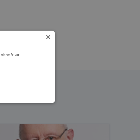
.
×
ī vienmēr var