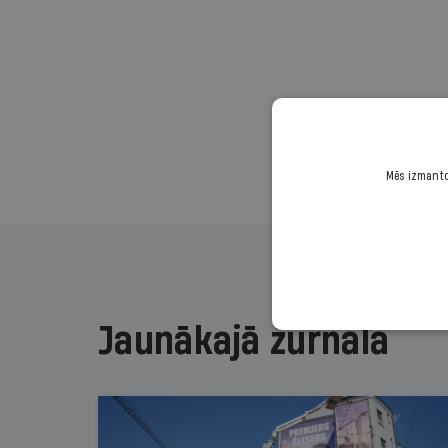
Mēs izmantoj
Jaunākajā žurnālā