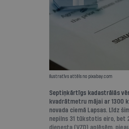
Ilustratīvs attēls no pixabay.com
Septiņkārtīgs kadastrālās v
kvadrātmetru mājai ar 1300 
novada ciemā Lapsas. Līdz ši
nepilns 31 tūkstotis eiro, be
dienesta (VZD) aplēsēm, piea