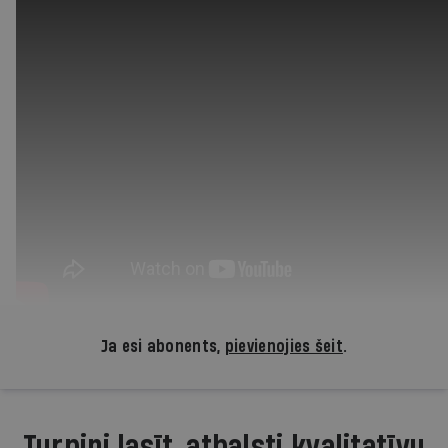
Ja esi abonents,
pievienojies šeit
.
Turpini lasīt, atbalsti kvalitatīvu