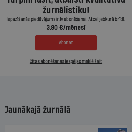
žurnālistiku!
Iepazīšanās piedāvājums ir.lv abonēšanai. Atcel jebkurā brīdī.
3,90 €/mēnesī
Abonēt
Citas abonēšanas iespējas meklē šeit
Jaunākajā žurnālā