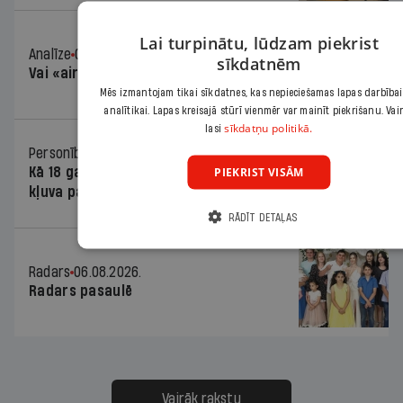
Lai turpinātu, lūdzam piekrist
Analīze
06.08.2026.
sīkdatnēm
Vai «airBaltic» izvairīsies no defolta?
Mēs izmantojam tikai sīkdatnes, kas nepieciešamas lapas darbība
analītikai. Lapas kreisajā stūrī vienmēr var mainīt piekrišanu. Vai
sīkdatņu politikā.
lasi
Personība
06.08.2026.
PIEKRIST VISĀM
Kā 18 gadīgais Martins Bergšteins
kļuva par laika ziņu seju?
RĀDĪT DETAĻAS
Radars
06.08.2026.
Radars pasaulē
Vairāk rakstu