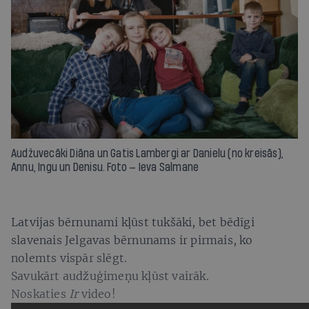
Audžuvecāki Diāna un Gatis Lambergi ar Danielu (no kreisās),
Annu, Ingu un Denisu. Foto — Ieva Salmane
Latvijas bērnunami kļūst tukšāki, bet bēdīgi
slavenais Jelgavas bērnunams ir pirmais, ko
nolemts vispār slēgt.
Savukārt audžuģimeņu kļūst vairāk.
Noskaties
Ir
video!