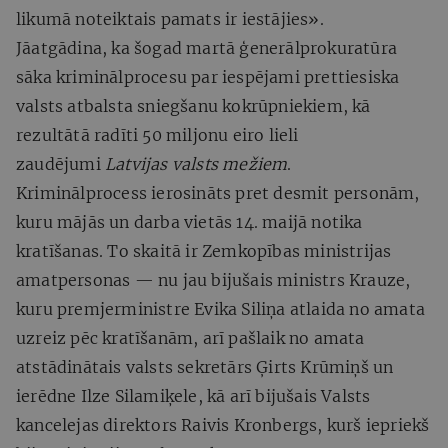
likumā noteiktais pamats ir iestājies».
Jāatgādina, ka šogad martā ģenerālprokuratūra
sāka kriminālprocesu par iespējami prettiesiska
valsts atbalsta sniegšanu kokrūpniekiem, kā
rezultātā radīti 50 miljonu eiro lieli
zaudējumi
Latvijas valsts mežiem
.
Kriminālprocess ierosināts pret desmit personām,
kuru mājās un darba vietās 14. maijā notika
kratīšanas. To skaitā ir Zemkopības ministrijas
amatpersonas — nu jau bijušais ministrs Krauze,
kuru premjerministre Evika Siliņa atlaida no amata
uzreiz pēc kratīšanām, arī pašlaik no amata
atstādinātais valsts sekretārs Ģirts Krūmiņš un
ierēdne Ilze Silamiķele, kā arī bijušais Valsts
kancelejas direktors Raivis Kronbergs, kurš iepriekš