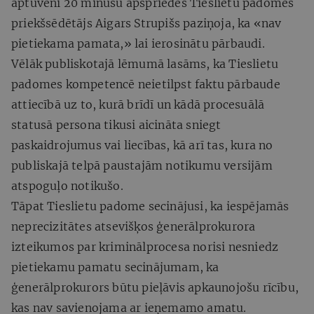
aptuveni 20 minūšu apspriedes Tieslietu padomes
priekšsēdētājs Aigars Strupišs paziņoja, ka «nav
pietiekama pamata,» lai ierosinātu pārbaudi.
Vēlāk publiskotajā lēmumā lasāms, ka Tieslietu
padomes kompetencē neietilpst faktu pārbaude
attiecībā uz to, kurā brīdī un kādā procesuālā
statusā persona tikusi aicināta sniegt
paskaidrojumus vai liecības, kā arī tas, kura no
publiskajā telpā paustajām notikumu versijām
atspoguļo notikušo.
Tāpat Tieslietu padome secinājusi, ka iespējamās
neprecizitātes atsevišķos ģenerālprokurora
izteikumos par kriminālprocesa norisi nesniedz
pietiekamu pamatu secinājumam, ka
ģenerālprokurors būtu pieļāvis apkaunojošu rīcību,
kas nav savienojama ar ieņemamo amatu.