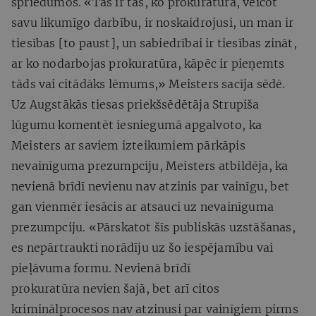
spriedumos. «Tas ir tas, ko prokuratūra, veicot
savu likumīgo darbību, ir noskaidrojusi, un man ir
tiesības [to paust], un sabiedrībai ir tiesības zināt,
ar ko nodarbojas prokuratūra, kāpēc ir pieņemts
tāds vai citādāks lēmums,» Meisters sacīja sēdē.
Uz Augstākās tiesas priekšsēdētāja Strupiša
lūgumu komentēt iesniegumā apgalvoto, ka
Meisters ar saviem izteikumiem pārkāpis
nevainīguma prezumpciju, Meisters atbildēja, ka
nevienā brīdī nevienu nav atzinis par vainīgu, bet
gan vienmēr iesācis ar atsauci uz nevainīguma
prezumpciju. «Pārskatot šīs publiskās uzstāšanas,
es nepārtraukti norādīju uz šo iespējamību vai
pieļāvuma formu. Nevienā brīdī
prokuratūra nevien šajā, bet arī citos
kriminālprocesos nav atzinusi par vainīgiem pirms