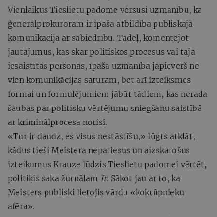
Vienlaikus Tieslietu padome vērsusi uzmanību, ka
ģenerālprokuroram ir īpaša atbildība publiskajā
komunikācijā ar sabiedrību. Tādēļ, komentējot
jautājumus, kas skar politiskos procesus vai tajā
iesaistītās personas, īpaša uzmanība jāpievērš ne
vien komunikācijas saturam, bet arī izteiksmes
formai un formulējumiem jābūt tādiem, kas nerada
šaubas par politisku vērtējumu sniegšanu saistībā
ar kriminālprocesa norisi.
«Tur ir daudz, es visus nestāstīšu,» lūgts atklāt,
kādus tieši Meistera nepatiesus un aizskarošus
izteikumus Krauze lūdzis Tieslietu padomei vērtēt,
politiķis saka žurnālam
Ir
. Sākot jau ar to, ka
Meisters publiski lietojis vārdu «kokrūpnieku
afēra».