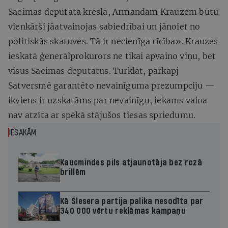
Saeimas deputāta krēslā, Armandam Krauzem būtu
vienkārši jāatvainojas sabiedrībai un jānoiet no
politiskās skatuves. Tā ir necienīga rīcība». Krauzes
ieskatā ģenerālprokurors ne tikai apvaino viņu, bet
visus Saeimas deputātus. Turklāt, pārkāpj
Satversmē garantēto nevainīguma prezumpciju —
ikviens ir uzskatāms par nevainīgu, iekams vaina
nav atzīta ar spēkā stājušos tiesas spriedumu.
IESAKĀM
Kaucmindes pils atjaunotāja bez rozā
brillēm
Kā Šlesera partija palika nesodīta par
340 000 vērtu reklāmas kampaņu