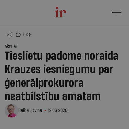
1
Aktuāli
Tieslietu padome noraida
Krauzes iesniegumu par
ģenerālprokurora
neatbilstību amatam
Baiba Litvina
19.06.2026.