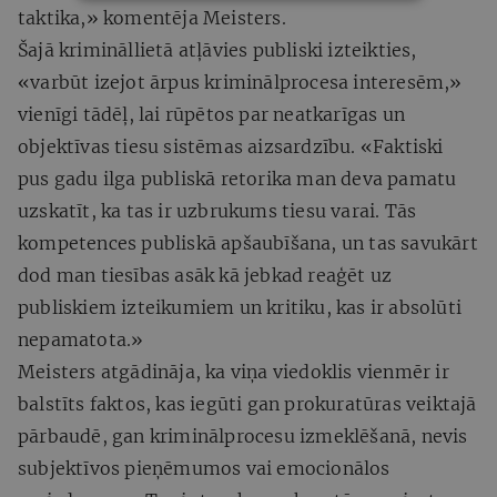
taktika,» komentēja Meisters.
Šajā krimināllietā atļāvies publiski izteikties,
«varbūt izejot ārpus kriminālprocesa interesēm,»
vienīgi tādēļ, lai rūpētos par neatkarīgas un
objektīvas tiesu sistēmas aizsardzību. «Faktiski
pus gadu ilga publiskā retorika man deva pamatu
uzskatīt, ka tas ir uzbrukums tiesu varai. Tās
kompetences publiskā apšaubīšana, un tas savukārt
dod man tiesības asāk kā jebkad reaģēt uz
publiskiem izteikumiem un kritiku, kas ir absolūti
nepamatota.»
Meisters atgādināja, ka viņa viedoklis vienmēr ir
balstīts faktos, kas iegūti gan prokuratūras veiktajā
pārbaudē, gan kriminālprocesu izmeklēšanā, nevis
subjektīvos pieņēmumos vai emocionālos