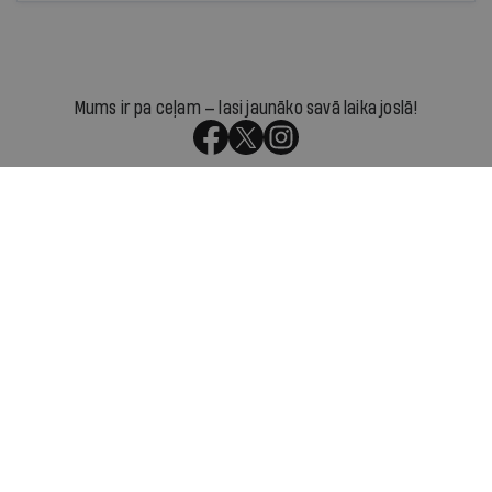
nedēļu atlika jautājuma izskatīšanu koalīcijā, jo
visi vēl nebija iepazinušies ar informatīvo
ziņojumu, ko Tieslietu ministrija iesniegusi
izskatīšanai Ministru kabinetā.
Mums ir pa ceļam — lasi jaunāko savā laika joslā!
Par IR
Manifests
Ētikas kodekss