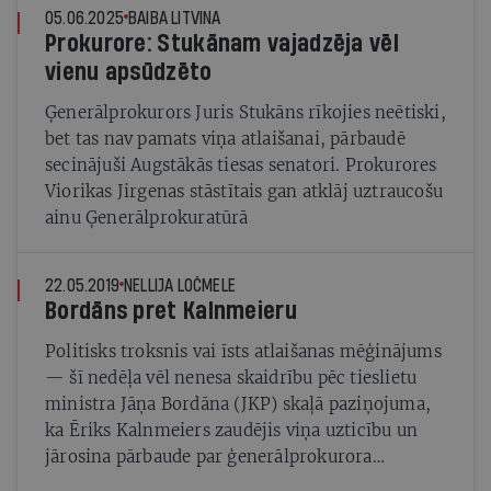
05.06.2025
BAIBA LITVINA
Prokurore: Stukānam vajadzēja vēl
vienu apsūdzēto
Ģenerālprokurors Juris Stukāns rīkojies neētiski,
bet tas nav pamats viņa atlaišanai, pārbaudē
secinājuši Augstākās tiesas senatori. Prokurores
Viorikas Jirgenas stāstītais gan atklāj uztraucošu
ainu Ģenerālprokuratūrā
22.05.2019
NELLIJA LOČMELE
Bordāns pret Kalnmeieru
Politisks troksnis vai īsts atlaišanas mēģinājums
— šī nedēļa vēl nenesa skaidrību pēc tieslietu
ministra Jāņa Bordāna (JKP) skaļā paziņojuma,
ka Ēriks Kalnmeiers zaudējis viņa uzticību un
jārosina pārbaude par ģenerālprokurora
atbilstību amatam. Valdības partijas pirmdien uz