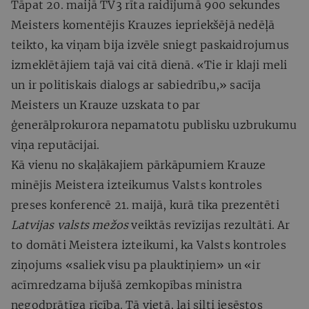
Tāpat 20. maijā TV3 rīta raidījumā 900 sekundes
Meisters komentējis Krauzes iepriekšējā nedēļā
teikto, ka viņam bija izvēle sniegt paskaidrojumus
izmeklētājiem tajā vai citā dienā. «Tie ir klaji meli
un ir politiskais dialogs ar sabiedrību,» sacīja
Meisters un Krauze uzskata to par
ģenerālprokurora nepamatotu publisku uzbrukumu
viņa reputācijai.
Kā vienu no skaļākajiem pārkāpumiem Krauze
minējis Meistera izteikumus Valsts kontroles
preses konferencē 21. maijā, kurā tika prezentēti
Latvijas valsts mežos
veiktās revīzijas rezultāti. Ar
to domāti Meistera izteikumi, ka Valsts kontroles
ziņojums «saliek visu pa plauktiņiem» un «ir
acīmredzama bijušā zemkopības ministra
negodprātīga rīcība. Tā vietā, lai silti iesēstos