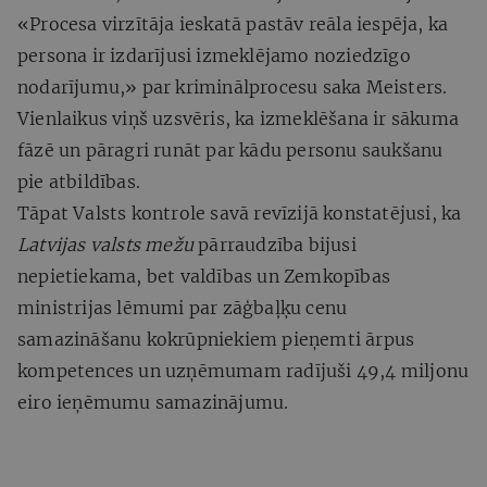
«Procesa virzītāja ieskatā pastāv reāla iespēja, ka
persona ir izdarījusi izmeklējamo noziedzīgo
nodarījumu,» par kriminālprocesu saka Meisters.
Vienlaikus viņš uzsvēris, ka izmeklēšana ir sākuma
fāzē un pāragri runāt par kādu personu saukšanu
pie atbildības.
Tāpat Valsts kontrole savā revīzijā konstatējusi, ka
Latvijas valsts mežu
pārraudzība bijusi
nepietiekama, bet valdības un Zemkopības
ministrijas lēmumi par zāģbaļķu cenu
samazināšanu kokrūpniekiem pieņemti ārpus
kompetences un uzņēmumam radījuši 49,4 miljonu
eiro ieņēmumu samazinājumu.