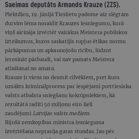
Saeimas deputāts Armands Krauze (ZZS).
Piektdien, 19. jūnijā Tieslietu padome aiz slēgtām
durvīm lēma noraidīt Krauzes iesniegumu, kurā
viņš aicināja izvērtēt vairākus Meistera publiskos
izteikumus, kuros saskatījis rupjus ētikas normu
pārkāpumus un apkaunojošu rīcību, lūdzot
ierosināt pārbaudi, vai nav pamats Meistera
atlaišanai no amata.
Krauze ir viens no desmit cilvēkiem, pret kuru
uzsākts kriminālprocess par iespējami prettiesiska
valsts atbalsta sniegšanu kokrūpniekiem, kā
rezultātā radīti 50 miljonu eiro lieli
zaudējumi
Latvijas valsts mežiem
.
Bijušā zemkopības ministra iesnieguma
izvērtēšana neprasīja garas stundas. Jau pēc