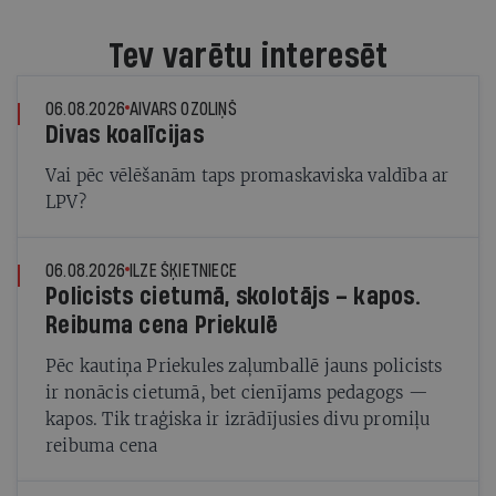
Tev varētu interesēt
06.08.2026
AIVARS OZOLIŅŠ
Divas koalīcijas
Vai pēc vēlēšanām taps promaskaviska valdība ar
LPV?
06.08.2026
ILZE ŠĶIETNIECE
Policists cietumā, skolotājs – kapos.
Reibuma cena Priekulē
Pēc kautiņa Priekules zaļumballē jauns policists
ir nonācis cietumā, bet cienījams pedagogs —
kapos. Tik traģiska ir izrādījusies divu promiļu
reibuma cena