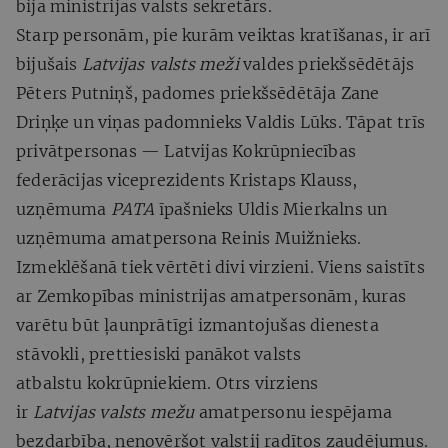
bija ministrijas valsts sekretārs.
Starp personām, pie kurām veiktas kratīšanas, ir arī
bijušais
Latvijas valsts meži
valdes priekšsēdētājs
Pēters Putniņš, padomes priekšsēdētāja Zane
Driņķe un viņas padomnieks Valdis Lūks. Tāpat trīs
privātpersonas — Latvijas Kokrūpniecības
federācijas viceprezidents Kristaps Klauss,
uzņēmuma
PATA
īpašnieks Uldis Mierkalns un
uzņēmuma amatpersona Reinis Muižnieks.
Izmeklēšanā tiek vērtēti divi virzieni. Viens saistīts
ar Zemkopības ministrijas amatpersonām, kuras
varētu būt ļaunprātīgi izmantojušas dienesta
stāvokli, prettiesiski panākot valsts
atbalstu kokrūpniekiem. Otrs virziens
ir
Latvijas valsts mežu
amatpersonu iespējama
bezdarbība, nenovēršot valstij radītos zaudējumus.