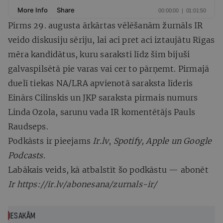
Pirms 29. augusta ārkārtas vēlēšanām žurnāls IR
veido diskusiju sēriju, lai aci pret aci iztaujātu Rīgas
mēra kandidātus, kuru saraksti līdz šim bijuši
galvaspilsētā pie varas vai cer to pārņemt. Pirmajā
duelī tiekas NA/LRA apvienotā saraksta līderis
Einārs Cilinskis un JKP saraksta pirmais numurs
Linda Ozola, sarunu vada IR komentētājs Pauls
Raudseps.
Podkāsts ir pieejams
Ir.lv
,
Spotify, Apple un Google
Podcasts.
Labākais veids, kā atbalstīt šo podkāstu — abonēt
Ir
https://ir.lv/abonesana/zurnals-ir/
IESAKĀM