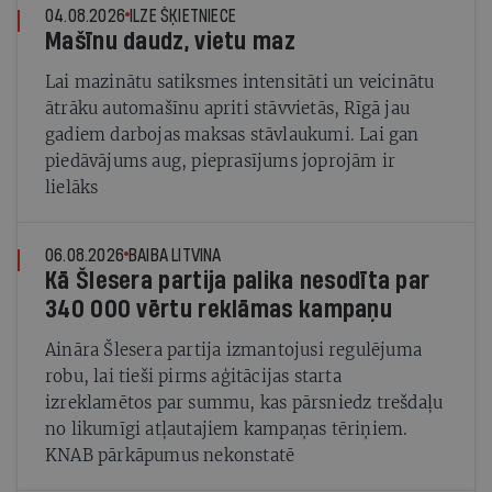
04.08.2026
ILZE ŠĶIETNIECE
Mašīnu daudz, vietu maz
Lai mazinātu satiksmes intensitāti un veicinātu
ātrāku automašīnu apriti stāvvietās, Rīgā jau
gadiem darbojas maksas stāvlaukumi. Lai gan
piedāvājums aug, pieprasījums joprojām ir
lielāks
06.08.2026
BAIBA LITVINA
Kā Šlesera partija palika nesodīta par
340 000 vērtu reklāmas kampaņu
Aināra Šlesera partija izmantojusi regulējuma
robu, lai tieši pirms aģitācijas starta
izreklamētos par summu, kas pārsniedz trešdaļu
no likumīgi atļautajiem kampaņas tēriņiem.
KNAB pārkāpumus nekonstatē