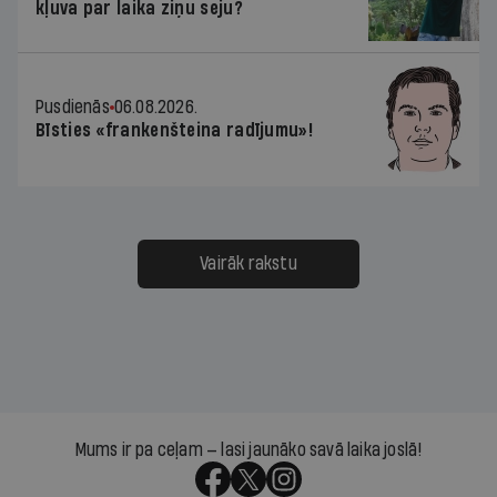
kļuva par laika ziņu seju?
Pusdienās
06.08.2026.
Bīsties «frankenšteina radījumu»!
Vairāk rakstu
Mums ir pa ceļam — lasi jaunāko savā laika joslā!