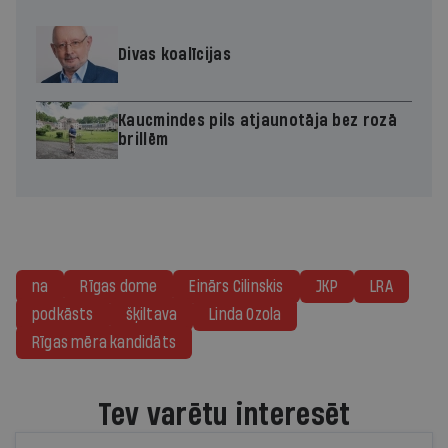
Divas koalīcijas
Kaucmindes pils atjaunotāja bez rozā
brillēm
na
Rīgas dome
Einārs Cilinskis
JKP
LRA
podkāsts
šķiltava
Linda Ozola
Rīgas mēra kandidāts
Tev varētu interesēt