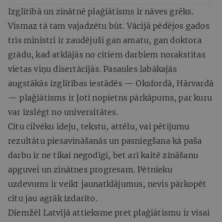
Izglītībā un zinātnē plaģiātisms ir nāves grēks.
Vismaz tā tam vajadzētu būt. Vācijā pēdējos gados
trīs ministri ir zaudējuši gan amatu, gan doktora
grādu, kad atklājās no citiem darbiem norakstītas
vietas viņu disertācijās. Pasaules labākajās
augstākās izglītības iestādēs — Oksfordā, Hārvardā
— plaģiātisms ir ļoti nopietns pārkāpums, par kuru
var izslēgt no universitātes.
Citu cilvēku ideju, tekstu, attēlu, vai pētījumu
rezultātu piesavināšanās un pasniegšana kā paša
darbu ir ne tikai negodīgi, bet arī kaitē zināšanu
apguvei un zinātnes progresam. Pētnieku
uzdevums ir veikt jaunatklājumus, nevis pārkopēt
citu jau agrāk izdarīto.
Diemžēl Latvijā attieksme pret plaģiātismu ir visai