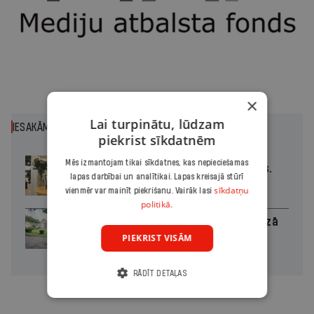
×
Lai turpinātu, lūdzam
IESAKĀM
piekrist sīkdatnēm
Mēs izmantojam tikai sīkdatnes, kas nepieciešamas
Policists cietumā, skolotājs – kapos.
lapas darbībai un analītikai. Lapas kreisajā stūrī
Reibuma cena Priekulē
sīkdatņu
vienmēr var mainīt piekrišanu. Vairāk lasi
politikā.
Kaucmindes pils atjaunotāja bez rozā
brillēm
PIEKRIST VISĀM
RĀDĪT DETAĻAS