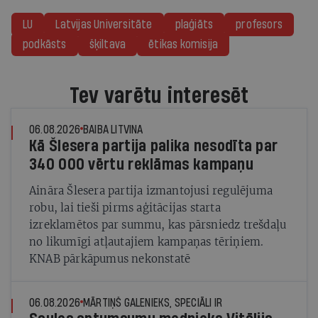
LU
Latvijas Universitāte
plaģiāts
profesors
podkāsts
šķiltava
ētikas komisija
Tev varētu interesēt
06.08.2026
BAIBA LITVINA
Kā Šlesera partija palika nesodīta par
340 000 vērtu reklāmas kampaņu
Aināra Šlesera partija izmantojusi regulējuma
robu, lai tieši pirms aģitācijas starta
izreklamētos par summu, kas pārsniedz trešdaļu
no likumīgi atļautajiem kampaņas tēriņiem.
KNAB pārkāpumus nekonstatē
06.08.2026
MĀRTIŅŠ GALENIEKS, SPECIĀLI IR