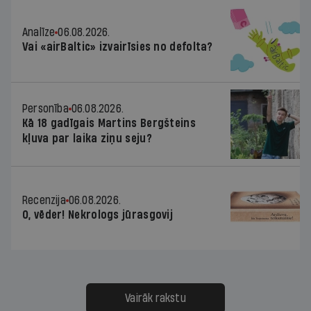
Analīze
06.08.2026.
Vai «airBaltic» izvairīsies no defolta?
Personība
06.08.2026.
Kā 18 gadīgais Martins Bergšteins
kļuva par laika ziņu seju?
Recenzija
06.08.2026.
O, vēder! Nekrologs jūrasgovij
Vairāk rakstu