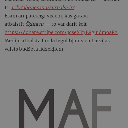
Ir:
ir.lv/abonesana/zurnals-ir/
Esam arī pateicīgi visiem, kas gatavi
atbalstīt
Šķiltavu
— to var darīt šeit:
https://donate.stripe.com/3cseXT7E8guidmoaF2
Mediju atbalsta fonda ieguldījums no Latvijas
valsts budžeta līdzekļiem