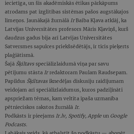
iecietīga, un šis akadēmiskās ētikas pārkāpums
atrodams pat izglītības sistēmas pašos augstākajos
līmeņos. Jaunākajā žurnālā
Ir
Baiba Kļava atklāj, ka
Latvijas Universitātes profesors Māris Kļaviņš, kurš
daudzus gadus bija arī Latvijas Universitātes
Satversmes sapulces priekšsēdētājs, ir ticis pieķerts
plaģiātismā.
Šajā
Šķiltavs
speciālizlaidumā viņa par savu
pētījumu stāsta
Ir
redaktoram Paulam Raudsepam.
Papildus
Šķiltavas
iknedēļas diskusiju raidījumam
veidojam arī speciālizlaidumus, kuros padziļināti
apspriežam tēmas, kam veltīta īpaša uzmanība
pētnieciskos rakstos žurnālā
Ir.
Podkāsts ir pieejams
Ir.lv, Spotify, Apple
un
Google
Podcasts
.
Labākais veids, kā atbalstīt šo podkāstu — abonēt