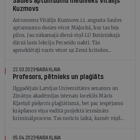
Saules aptumsumu mednieks Vitālijs
Kuzmovs
Astronoms Vitālijs Kuzmovs 12. augusta Saules
aptumsumu dosies vērot Maļorkā, kur tas būs
pilns. Jau nākamajā dienā viņš LU Botāniskajā
dārzā lasīs lekciju Perseīdu naktī. Tās
apmeklētāji varēs vērot uz Zemi krītošos
meteorus, vienlaikus baudot pianista Reiņa
Zariņa koncertu
22.03.2023
BAIBA KĻAVA
Profesors, pētnieks un plaģiāts
Ilggadējais Latvijas Universitātes senators un
Zinātņu akadēmijas īstenais loceklis Māris
Kļaviņš pieķerts plaģiātismā, bet par iespējamu
krāpšanos viņa vadītā projektā ierosināts
kriminālprocess. Tas noticis laikā, kamēr viņš
bija universitātes Satversmes sapulces
priekšsēdētājs
05.04.2023
BAIBA KĻAVA