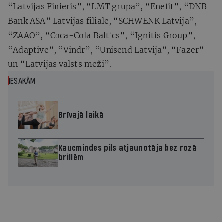
“Latvijas Finieris”, “LMT grupa”, “Enefit”, “DNB
Bank ASA” Latvijas filiāle, “SCHWENK Latvija”,
“ZAAO”, “Coca-Cola Baltics”, “Ignitis Group”,
“Adaptive”, “Vindr”, “Unisend Latvija”, “Fazer”
un “Latvijas valsts meži”.
IESAKĀM
Brīvajā laikā
Kaucmindes pils atjaunotāja bez rozā
brillēm