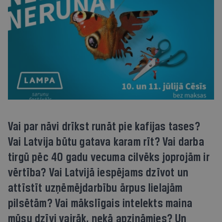
Vai par nāvi drīkst runāt pie kafijas tases?
Vai Latvija būtu gatava karam rīt? Vai darba
tirgū pēc 40 gadu vecuma cilvēks joprojām ir
vērtība? Vai Latvijā iespējams dzīvot un
attīstīt uzņēmējdarbību ārpus lielajām
pilsētām? Vai mākslīgais intelekts maina
mūsu dzīvi vairāk, nekā apzināmies? Un