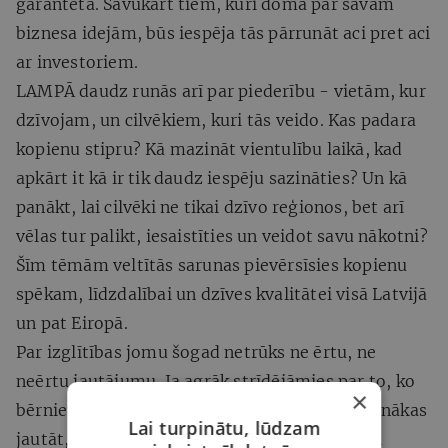
garantēta. Savukārt tiem, kuri domā par savām
biznesa idejām, būs iespēja tās pārrunāt aci pret aci
ar investoriem.
LAMPĀ daudz runās arī par piederību - vietām, kur
dzīvojam, un cilvēkiem, kuri tās veido. Kas padara
kopienu stipru? Kā mazināt vientulību laikā, kad
apkārt it kā ir tik daudz iespēju sazināties? Un kā
panākt, lai cilvēki ne tikai dzīvo reģionos, bet arī
vēlas tur palikt, iesaistīties un veidot savu nākotni?
Šīm tēmām veltītās sarunas pievērsīsies kopienu
spēkam, līdzdalībai un dzīves kvalitātei visā Latvijā
un pat Eiropā.
Par izglītības jomu šogad netrūks ne ērtu, ne
neērtu jautājumu. Ja agrāk strīdējāmies par to, ko
×
bērniem mācīt skolā, tad tagad arvien biežāk nākas
Lai turpinātu, lūdzam
jautāt, kādai skolai jābūt pasaulē, kuru strauji