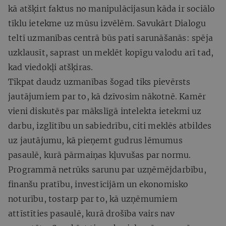
kā atšķirt faktus no manipulācijasun kāda ir sociālo
tīklu ietekme uz mūsu izvēlēm. Savukārt Dialogu
teltī uzmanības centrā būs pati sarunāšanās: spēja
uzklausīt, saprast un meklēt kopīgu valodu arī tad,
kad viedokļi atšķiras.
Tikpat daudz uzmanības šogad tiks pievērsts
jautājumiem par to, kā dzīvosim nākotnē. Kamēr
vieni diskutēs par mākslīgā intelekta ietekmi uz
darbu, izglītību un sabiedrību, citi meklēs atbildes
uz jautājumu, kā pieņemt gudrus lēmumus
pasaulē, kurā pārmaiņas kļuvušas par normu.
Programmā netrūks sarunu par uzņēmējdarbību,
finanšu pratību, investīcijām un ekonomisko
noturību, tostarp par to, kā uzņēmumiem
attīstīties pasaulē, kurā drošība vairs nav