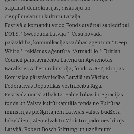
stiprināt demokrātijas, diskusiju un
cieņpilnusarunu kultūru Latvijā.
Festivāla komandu veido Fonds atvērtai sabiedrībai
DOTS, “Swedbank Latvija”, Cēsu novada
pašvaldība, komunikācijas vadības aģentūra “Deep
White”, reklāmas aģentūra “Armadillo”, British
Council pārstāvniecība Latvijā un Apvienotās
Karalistes Ārlietu ministrija, fonds AUGT, Eiropas
Komisijas pārstāvniecība Latvijā un Vācijas
Federatīvās Republikas vēstniecība Rīgā.
Festivāla norisi atbalsta: Sabiedrības integrācijas
fonds un Valsts kultūrkapitāla fonds no Kultūras
ministrijas piešķirtajiem Latvijas valsts budžeta
līdzekļiem, Ziemeļvalstu Ministru padomes birojs
Latvijā, Robert Bosch Stiftung un uzņēmumi