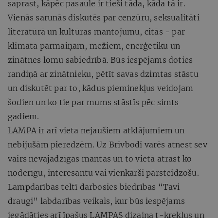
saprast, kāpēc pasaule ir tieši tāda, kāda tā ir.
Vienās sarunās diskutēs par cenzūru, seksualitāti
literatūrā un kultūras mantojumu, citās - par
klimata pārmaiņām, mežiem, enerģētiku un
zinātnes lomu sabiedrībā. Būs iespējams doties
randiņā ar zinātnieku, pētīt savas dzimtas stāstu
un diskutēt par to, kādus pieminekļus veidojam
šodien un ko tie par mums stāstīs pēc simts
gadiem.
LAMPA ir arī vieta nejaušiem atklājumiem un
nebijušām pieredzēm. Uz Brīvbodi varēs atnest sev
vairs nevajadzīgas mantas un to vietā atrast ko
noderīgu, interesantu vai vienkārši pārsteidzošu.
Lampdarības teltī darbosies biedrības “Tavi
draugi” labdarības veikals, kur būs iespējams
iegādāties arī īpašus LAMPAS dizaina t-kreklus un