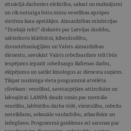
situācijā darbosies elektrība, sakari un maksājumi
un cik noturīga būtu mūsu veselības aprūpes
sistēma kara apstākļos. Aizsardzības ministrijas
"Drošajā teltī" diskutēs par Latvijas drošību,
sabiedroto klātbūtni, kiberdrošību,
dronutehnoloģijām un Valsts aizsardzības
dienestu, savukārt Valsts robežsardzes teltī būs
iespējams iepazīt robežsargu ikdienas darbu,
ekipējumu un satikt kinologus ar dienesta suņiem.
Tikpat nozīmīga vieta programmā atvēlēta
cilvēkam: veselībai, savstarpējām attiecībām un
labsajūtai. LAMPĀ daudz runās par mentālo
veselību, labbūtību darba vidē, vientulību, robežu
noteikšanu, seksuālo vardarbību, atkarībām un
izdegšanu. Programmā gaidāmas arī sarunas par