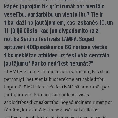
kāpēc joprojām tik grūti runāt par mentālo
veselību, vardarbību un vientulību? Tie ir
tikai daži no jautājumiem, kas izskanēs 10. un
11. jūlijā Cēsīs, kad jau divpadsmito reizi
notiks Sarunu festivāls LAMPA. Šogad
aptuveni 400pasākumos 66 norises vietās
tiks meklētas atbildes uz festivāla centrālo
jautājumu "Par ko nedrīkst nerunāt?"
"LAMPA vienmēr ir bijusi vieta sarunām, kas skar
personīgi, bet vienlaikus ietekmē arī sabiedrību
kopumā. Bieži vien tieši festivālā sākam runāt par
jautājumiem, kuri pēc tam nokļūst visas
sabiedrības dienaskārtībā. Šogad aicinām runāt par
tēmām, kuras mēdzam noklusēt vai atlikt uz
rītdienu, cerot, ka tās atrisināsies pašas no sevis,