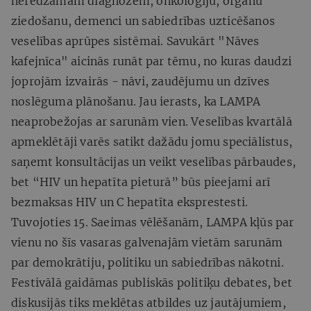
neredzamām diagnozēm, onkoloģiju, orgānu
ziedošanu, demenci un sabiedrības uzticēšanos
veselības aprūpes sistēmai. Savukārt "Nāves
kafejnīca" aicinās runāt par tēmu, no kuras daudzi
joprojām izvairās - nāvi, zaudējumu un dzīves
noslēguma plānošanu. Jau ierasts, ka LAMPA
neaprobežojas ar sarunām vien. Veselības kvartālā
apmeklētāji varēs satikt dažādu jomu speciālistus,
saņemt konsultācijas un veikt veselības pārbaudes,
bet “HIV un hepatīta pieturā” būs pieejami arī
bezmaksas HIV un C hepatīta eksprestesti.
Tuvojoties 15. Saeimas vēlēšanām, LAMPA kļūs par
vienu no šīs vasaras galvenajām vietām sarunām
par demokrātiju, politiku un sabiedrības nākotni.
Festivālā gaidāmas publiskās politiķu debates, bet
diskusijās tiks meklētas atbildes uz jautājumiem,