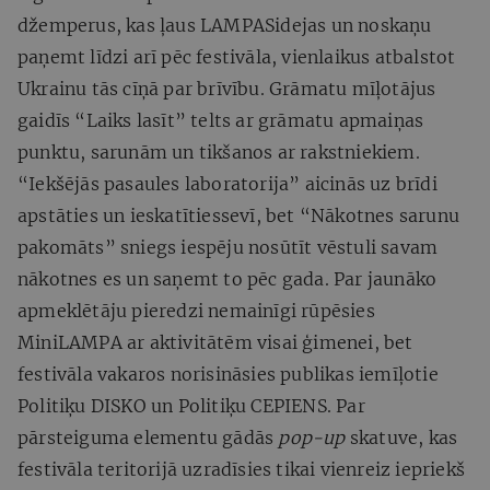
džemperus, kas ļaus LAMPASidejas un noskaņu
paņemt līdzi arī pēc festivāla, vienlaikus atbalstot
Ukrainu tās cīņā par brīvību. Grāmatu mīļotājus
gaidīs “Laiks lasīt” telts ar grāmatu apmaiņas
punktu, sarunām un tikšanos ar rakstniekiem.
“Iekšējās pasaules laboratorija” aicinās uz brīdi
apstāties un ieskatītiessevī, bet “Nākotnes sarunu
pakomāts” sniegs iespēju nosūtīt vēstuli savam
nākotnes es un saņemt to pēc gada. Par jaunāko
apmeklētāju pieredzi nemainīgi rūpēsies
MiniLAMPA ar aktivitātēm visai ģimenei, bet
festivāla vakaros norisināsies publikas iemīļotie
Politiķu DISKO un Politiķu CEPIENS. Par
pārsteiguma elementu gādās
pop-up
skatuve, kas
festivāla teritorijā uzradīsies tikai vienreiz iepriekš