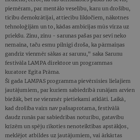
piemēram, par mentālo veselību, karu un drošību,
ticību demokrātijai, attiecību līkločiem, nākotnes
tehnoloģijām un to, kādas ambīcijas mūs virza uz
priekšu. Zinu, zinu - sarunas pašas par sevi neko
nemaina, taču esmu pilnīgi droša, ka pārmaiņas
gandrīz vienmēr sākas ar sarunu," saka Sarunu
festivāla LAMPA direktore un programmas
kuratore Egita Prāma.
Šī gada LAMPAS programma pievērsīsies lielajiem
jautājumiem, par kuriem sabiedrībā runājam arvien
biežāk, bet ne vienmēr pietiekami atklāti. Laikā,
kad drošība vairs nav pašsaprotama, festivālā
daudz runās par sabiedrības noturību, gatavību
krīzēm un spēju rīkoties nenoteiktības apstākļos,
meklējot atbildes uz jautājumiem, vai ārkārtas