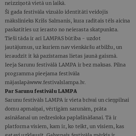
neizziņotā vietā un laikā.
Šī gada festivāla vizuālo identitāti veidojis
mākslinieks Krišs Salmanis, kura radītais tēls aicina
paskatīties uz ierasto no neierasta skatpunkta.
Tieši tāda ir arī LAMPAS būtība - uzdot
jautājumus, uz kuriem nav vienkāršu atbilžu, un
ieraudzīt it kā pazīstamas lietas jaunā gaismā.
Ieeja Sarunu festivālā LAMPA ir bez maksas. Pilna
programma pieejama festivāla
mājaslapāwww.festivalslampa.lv.
Par Sarunu festivālu LAMPA
Sarunu festivāls LAMPA ir vieta brīvai un cieņpilnai
domu apmaiņai, vērtīgām sarunām, prāta
asināšanai un redzesloka paplašināšanai. Tā ir
platforma visiem, kam ir, ko teikt, un visiem, kas
gatavi uzklausīt. Galvenais festivāla mērķis ir