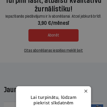
Turpini lasīt, atbalsti kvalitatīvu
žurnālistiku!
Iepazīšanās piedāvājums ir.lv abonēšanai. Atcel jebkurā brīdī.
3,90 €/mēnesī
Abonēt
Citas abonēšanas iespējas meklē šeit
Jaunākajā žurnālā
×
Lai turpinātu, lūdzam
piekrist sīkdatnēm