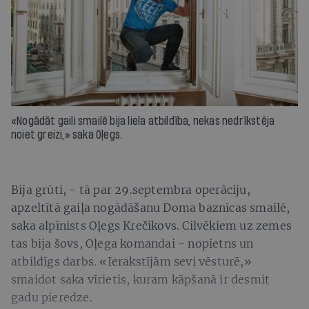
«Nogādāt gaili smailē bija liela atbildība, nekas nedrīkstēja
noiet greizi,» saka Oļegs.
Bija grūti, - tā par 29.septembra operāciju,
apzeltītā gaiļa nogādāšanu Doma baznīcas smailē,
saka alpīnists Oļegs Krečikovs. Cilvēkiem uz zemes
tas bija šovs, Oļega komandai - nopietns un
atbildīgs darbs. «Ierakstījām sevi vēsturē,»
smaidot saka vīrietis, kuram kāpšanā ir desmit
gadu pieredze.