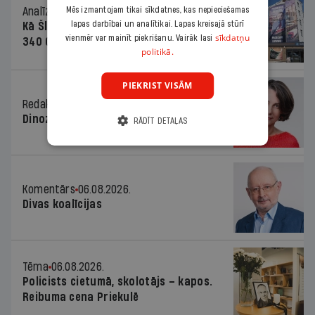
Mēs izmantojam tikai sīkdatnes, kas nepieciešamas
Analīze
06.08.2026.
lapas darbībai un analītikai. Lapas kreisajā stūrī
Kā Šlesera partija palika nesodīta par
sīkdatņu
vienmēr var mainīt piekrišanu. Vairāk lasi
340 000 vērtu reklāmas kampaņu
politikā.
PIEKRIST VISĀM
Redaktores sleja
06.08.2026.
Dinozaura triks
RĀDĪT DETAĻAS
Komentārs
06.08.2026.
Divas koalīcijas
Tēma
06.08.2026.
Policists cietumā, skolotājs – kapos.
Reibuma cena Priekulē