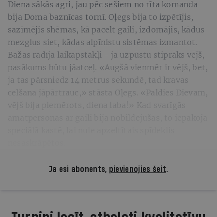
Diena sākās agri, jau pēc sešiem no rīta komanda
bija Doma baznīcas tornī. Oļegs bija to izpētījis,
sazīmējis shēmas, kā pacelt gaili, izdomājis, kādus
mezglus siet, kādas alpīnistu sistēmas izmantot.
Bažas radīja laikapstākļi - ja uzpūstu stiprāks vējš,
pasākums būtu jāatceļ. «Augšā vienmēr ir vējš, bet,
ja tas pārsniedz 14 metrus sekundē, tad kravas
celšana jāpārtrauc,» stāsta Oļegs. «Paldies Dievam,
vējš bija piemērots, diena laba!» Kad svarīgās
amatpersonas ar gaili bija nobildējušās, to iepakoja
speciālā kastē, lai nule apzeltītais spīdeklis
nesaskrāpētos.
Ja esi abonents,
pievienojies šeit
.