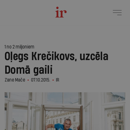
1 no 2 miljoniem
Oļegs Krečikovs, uzcēla
Domā gaili
Zane Mače
07.10.2015.
IR