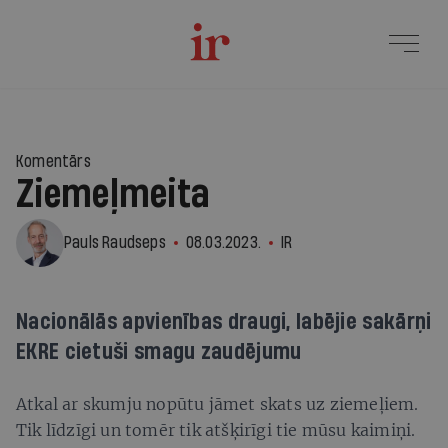
Komentārs
Ziemeļmeita
Pauls Raudseps
08.03.2023.
IR
Nacionālās apvienības draugi, labējie sakārņi
EKRE cietuši smagu zaudējumu
Atkal ar skumju nopūtu jāmet skats uz ziemeļiem.
Tik līdzīgi un tomēr tik atšķirīgi tie mūsu kaimiņi.