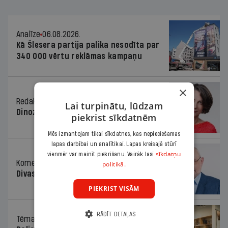
Analīze
06.08.2026.
Kā Šlesera partija palika nesodīta par
340 000 vērtu reklāmas kampaņu
×
Redaktores sleja
06.08.2026.
Lai turpinātu, lūdzam
Dinozaura triks
piekrist sīkdatnēm
Mēs izmantojam tikai sīkdatnes, kas nepieciešamas
lapas darbībai un analītikai. Lapas kreisajā stūrī
sīkdatņu
vienmēr var mainīt piekrišanu. Vairāk lasi
Komentārs
06.08.2026.
politikā.
Divas koalīcijas
PIEKRIST VISĀM
RĀDĪT DETAĻAS
Tēma
06.08.2026.