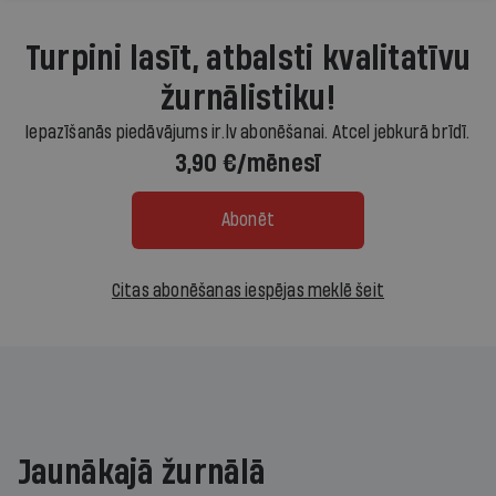
Turpini lasīt, atbalsti kvalitatīvu
žurnālistiku!
Iepazīšanās piedāvājums ir.lv abonēšanai. Atcel jebkurā brīdī.
3,90 €/mēnesī
Abonēt
Citas abonēšanas iespējas meklē šeit
Jaunākajā žurnālā