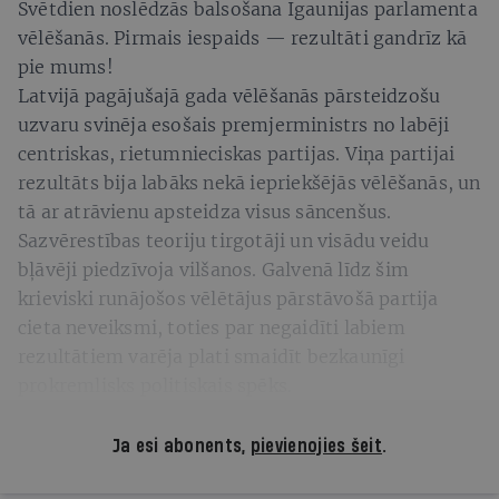
Svētdien noslēdzās balsošana Igaunijas parlamenta
vēlēšanās. Pirmais iespaids — rezultāti gandrīz kā
pie mums!
Latvijā pagājušajā gada vēlēšanās pārsteidzošu
uzvaru svinēja esošais premjerministrs no labēji
centriskas, rietumnieciskas partijas. Viņa partijai
rezultāts bija labāks nekā iepriekšējās vēlēšanās, un
tā ar atrāvienu apsteidza visus sāncenšus.
Sazvērestības teoriju tirgotāji un visādu veidu
bļāvēji piedzīvoja vilšanos. Galvenā līdz šim
krieviski runājošos vēlētājus pārstāvošā partija
cieta neveiksmi, toties par negaidīti labiem
rezultātiem varēja plati smaidīt bezkaunīgi
prokremlisks politiskais spēks.
Ja esi abonents,
pievienojies šeit
.