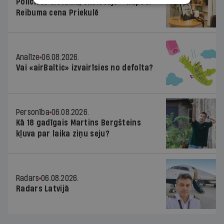
Policists cietumā, skolotājs – kapos.
Reibuma cena Priekulē
Analīze
06.08.2026.
Vai «airBaltic» izvairīsies no defolta?
Personība
06.08.2026.
Kā 18 gadīgais Martins Bergšteins
kļuva par laika ziņu seju?
Radars
06.08.2026.
Radars Latvijā