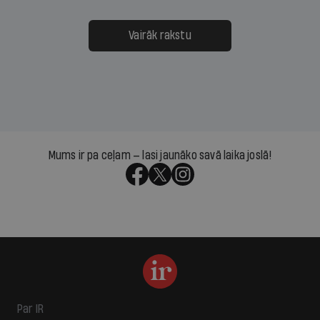
Vairāk rakstu
Mums ir pa ceļam — lasi jaunāko savā laika joslā!
Par IR