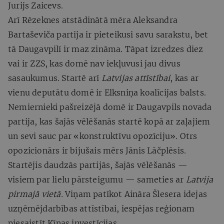
Jurijs Zaicevs.
Arī Rēzeknes atstādinātā mēra Aleksandra
Bartaševiča partija ir pieteikusi savu sarakstu, bet
tā Daugavpilī ir maz zināma. Tāpat izredzes diez
vai ir ZZS, kas domē nav iekļuvusi jau divus
sasaukumus. Startē arī
Latvijas attīstībai
, kas ar
vienu deputātu domē ir Elksniņa koalīcijas balsts.
Nemiernieki pašreizējā domē ir Daugavpils novada
partija, kas šajās vēlēšanās startē kopā ar zaļajiem
un sevi sauc par «konstruktīvu opozīciju». Otrs
opozicionārs ir bijušais mērs Jānis Lāčplēsis.
Startējis daudzās partijās, šajās vēlēšanās —
visiem par lielu pārsteigumu — sameties ar
Latvija
pirmajā vietā.
Viņam patīkot Aināra Šlesera idejas
uzņēmējdarbības attīstībai, iespējas reģionam
piesaistīt Ķīnas investīcijas.