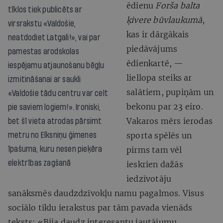
ēdienu
Forša balta
tīklos tiek publicēts ar
ķivere būvlaukumā
,
virsrakstu «Valdošie,
kas ir dārgākais
neatdodiet Latgali!», vai par
piedāvājums
pamestas arodskolas
ēdienkartē, —
iespējamu atjaunošanu bēgļu
liellopa steiks ar
izmitināšanai ar saukli
salātiem, pupiņām un
«Valdošie tādu centru var celt
bekonu par 23 eiro.
pie saviem logiem!». Ironiski,
Vakaros mērs ierodas
bet šī vieta atrodas pārsimt
sporta spēlēs un
metru no Elksniņu ģimenes
īpašuma, kuru nesen pieķēra
pirms tam vēl
elektrības zagšanā
ieskrien dažās
iedzīvotāju
sanāksmēs daudzdzīvokļu namu pagalmos. Visus
sociālo tīklu ierakstus par tām pavada vienāds
teksts: «Bija daudz interesantu jautājumu.