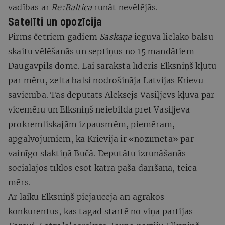
vadības ar
Re:Baltica
runāt nevēlējās.
Satelīti un opozīcija
Pirms četriem gadiem
Saskaņa
ieguva lielāko balsu
skaitu vēlēšanās un septiņus no 15 mandātiem
Daugavpils domē. Lai saraksta līderis Elksniņš kļūtu
par mēru, zelta balsi nodrošināja Latvijas Krievu
savienība. Tās deputāts Aleksejs Vasiļjevs kļuva par
vicemēru un Elksniņš neiebilda pret Vasiļjeva
prokremliskajām izpausmēm, piemēram,
apgalvojumiem, ka Krievija ir «nozīmēta» par
vainīgo slaktiņā Bučā. Deputātu izrunāšanās
sociālajos tīklos esot katra paša darīšana, teica
mērs.
Ar laiku Elksniņš piejaucēja arī agrākos
konkurentus, kas tagad startē no viņa partijas