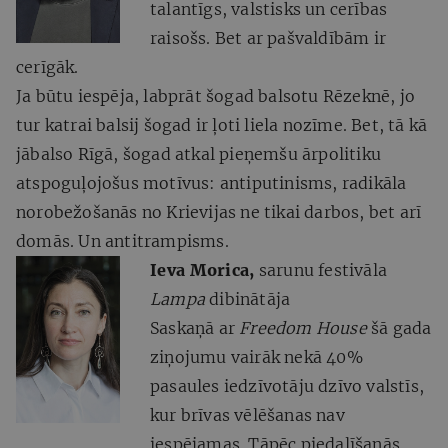
talantīgs, valstisks un cerības
raisošs. Bet ar pašvaldībām ir
cerīgāk.
Ja būtu iespēja, labprāt šogad balsotu Rēzeknē, jo
tur katrai balsij šogad ir ļoti liela nozīme. Bet, tā kā
jābalso Rīgā, šogad atkal pieņemšu ārpolitiku
atspoguļojošus motīvus: antiputinisms, radikāla
norobežošanās no Krievijas ne tikai darbos, bet arī
domās. Un antitrampisms.
Ieva Morica,
sarunu festivāla
Lampa
dibinātāja
Saskaņā ar
Freedom House
šā gada
ziņojumu vairāk nekā 40%
pasaules iedzīvotāju dzīvo valstīs,
kur brīvas vēlēšanas nav
iespējamas. Tāpēc piedalīšanās