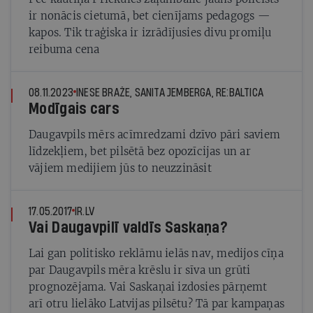
ir nonācis cietumā, bet cienījams pedagogs —
kapos. Tik traģiska ir izrādījusies divu promiļu
reibuma cena
08.11.2023
INESE BRAŽE, SANITA JEMBERGA, RE:BALTICA
Modīgais cars
Daugavpils mērs acīmredzami dzīvo pāri saviem
līdzekļiem, bet pilsētā bez opozīcijas un ar
vājiem medijiem jūs to neuzzināsit
17.05.2017
IR.LV
Vai Daugavpilī valdīs Saskaņa?
Lai gan politisko reklāmu ielās nav, medijos cīņa
par Daugavpils mēra krēslu ir sīva un grūti
prognozējama. Vai Saskaņai izdosies pārņemt
arī otru lielāko Latvijas pilsētu? Tā par kampaņas