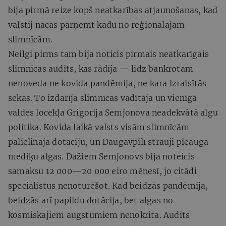
bija pirmā reize kopš neatkarības atjaunošanas, kad
valstij nācās pārņemt kādu no reģionālajām
slimnīcām.
Neilgi pirms tam bija noticis pirmais neatkarīgais
slimnīcas audits, kas rādīja — līdz bankrotam
nenoveda ne kovida pandēmija, ne kara izraisītās
sekas. To izdarīja slimnīcas vadītāja un vienīgā
valdes locekļa Grigorija Semjonova neadekvātā algu
politika. Kovida laikā valsts visām slimnīcām
palielināja dotāciju, un Daugavpilī strauji pieauga
mediķu algas. Dažiem Semjonovs bija noteicis
samaksu 12 000—20 000 eiro mēnesī, jo citādi
speciālistus nenoturēšot. Kad beidzās pandēmija,
beidzās arī papildu dotācija, bet algas no
kosmiskajiem augstumiem nenokrita. Audits