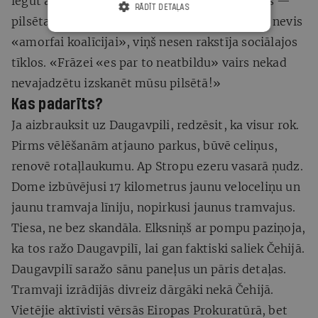
iegūt absolūtu vairākumu. «Esmu pārliecināts —
RĀDĪT DETAĻAS
pilsēta ir jāvada vienam politiskam spēkam», nevis
«amorfai koalīcijai», viņš nesen rakstīja sociālajos
tīklos. «Frāzei «es par to neatbildu» vairs nekad
nevajadzētu izskanēt mūsu pilsētā!»
Kas padarīts?
Ja aizbrauksit uz Daugavpili, redzēsit, ka visur rok.
Pirms vēlēšanām atjauno parkus, būvē celiņus,
renovē rotaļlaukumu. Ap Stropu ezeru vasarā ņudz.
Dome izbūvējusi 17 kilometrus jaunu veloceliņu un
jaunu tramvaja līniju, nopirkusi jaunus tramvajus.
Tiesa, ne bez skandāla. Elksniņš ar pompu paziņoja,
ka tos ražo Daugavpilī, lai gan faktiski saliek Čehijā.
Daugavpilī saražo sānu paneļus un pāris detaļas.
Tramvaji izrādījās divreiz dārgāki nekā Čehijā.
Vietējie aktīvisti vērsās Eiropas Prokuratūrā, bet