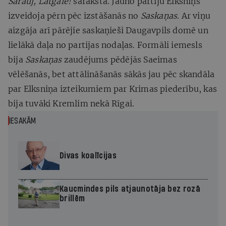
Sarauj, Latgale!
saraksta. Jauno partiju Elksniņš
izveidoja pērn pēc izstāšanās no
Saskaņas
. Ar viņu
aizgāja arī pārējie saskaņieši Daugavpils domē un
lielākā daļa no partijas nodaļas. Formāli iemesls
bija
Saskaņas
zaudējums pēdējās Saeimas
vēlēšanās, bet attālināšanās sākās jau pēc skandāla
par Elksniņa izteikumiem par Krimas piederību, kas
bija tuvāki Kremlim nekā Rīgai.
IESAKĀM
Divas koalīcijas
Kaucmindes pils atjaunotāja bez rozā
brillēm