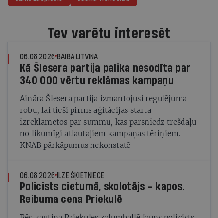
Tev varētu interesēt
06.08.2026
BAIBA LITVINA
Kā Šlesera partija palika nesodīta par
340 000 vērtu reklāmas kampaņu
Aināra Šlesera partija izmantojusi regulējuma
robu, lai tieši pirms aģitācijas starta
izreklamētos par summu, kas pārsniedz trešdaļu
no likumīgi atļautajiem kampaņas tēriņiem.
KNAB pārkāpumus nekonstatē
06.08.2026
ILZE ŠĶIETNIECE
Policists cietumā, skolotājs – kapos.
Reibuma cena Priekulē
Pēc kautiņa Priekules zaļumballē jauns policists