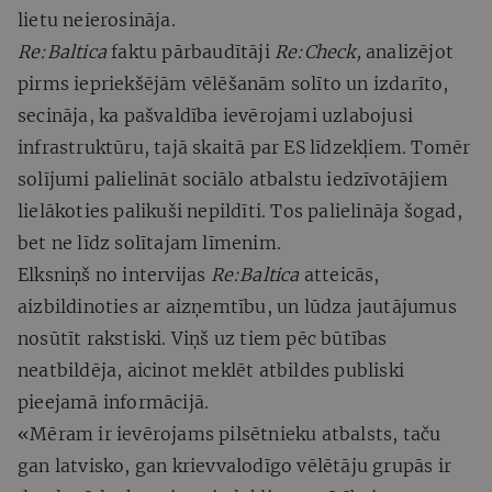
lietu neierosināja.
Re:Baltica
faktu pārbaudītāji
Re:Check,
analizējot
pirms iepriekšējām vēlēšanām solīto un izdarīto,
secināja, ka pašvaldība ievērojami uzlabojusi
infrastruktūru, tajā skaitā par ES līdzekļiem. Tomēr
solījumi palielināt sociālo atbalstu iedzīvotājiem
lielākoties palikuši nepildīti. Tos palielināja šogad,
bet ne līdz solītajam līmenim.
Elksniņš no intervijas
Re:Baltica
atteicās,
aizbildinoties ar aizņemtību, un lūdza jautājumus
nosūtīt rakstiski. Viņš uz tiem pēc būtības
neatbildēja, aicinot meklēt atbildes publiski
pieejamā informācijā.
«Mēram ir ievērojams pilsētnieku atbalsts, taču
gan latvisko, gan krievvalodīgo vēlētāju grupās ir