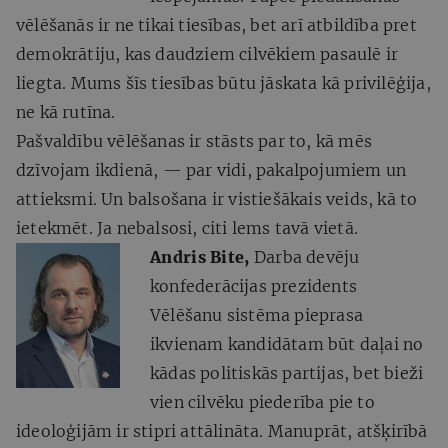
vēlēšanās ir ne tikai tiesības, bet arī atbildība pret
demokrātiju, kas daudziem cilvēkiem pasaulē ir
liegta. Mums šīs tiesības būtu jāskata kā privilēģija,
ne kā rutīna.
Pašvaldību vēlēšanas ir stāsts par to, kā mēs
dzīvojam ikdienā, — par vidi, pakalpojumiem un
attieksmi. Un balsošana ir vistiešākais veids, kā to
ietekmēt. Ja nebalsosi, citi lems tavā vietā.
Andris Bite,
Darba devēju
konfederācijas prezidents
Vēlēšanu sistēma pieprasa
ikvienam kandidātam būt daļai no
kādas politiskās partijas, bet bieži
vien cilvēku piederība pie to
ideoloģijām ir stipri attālināta. Manuprāt, atšķirībā