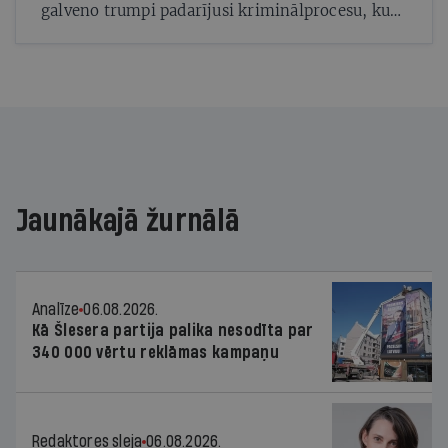
galveno trumpi padarījusi kriminālprocesu, kurā
tieši pirms vēlēšanām cenšas iesaistīt pašreizējo
mēru Jāni Lāčplēsi
Jaunākajā žurnālā
Analīze
06.08.2026.
Kā Šlesera partija palika nesodīta par
340 000 vērtu reklāmas kampaņu
Redaktores sleja
06.08.2026.