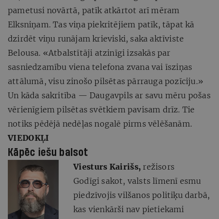
pametusi novārtā, patīk atkārtot arī mēram
Elksniņam. Tas viņa piekritējiem patīk, tāpat kā
dzirdēt viņu runājam krieviski, saka aktīviste
Belousa. «Atbalstītāji atzinīgi izsakās par
sasniedzamību viena telefona zvana vai īsziņas
attālumā, visu zinošo pilsētas pārrauga pozīciju.»
Un kāda sakritība — Daugavpils ar savu mēru pošas
vērienīgiem pilsētas svētkiem pavisam drīz. Tie
notiks pēdējā nedēļas nogalē pirms vēlēšanām.
VIEDOKĻI
Kāpēc iešu balsot
Viesturs Kairišs,
režisors
Godīgi sakot, valsts līmenī esmu
piedzīvojis vilšanos politiķu darbā,
kas vienkārši nav pietiekami