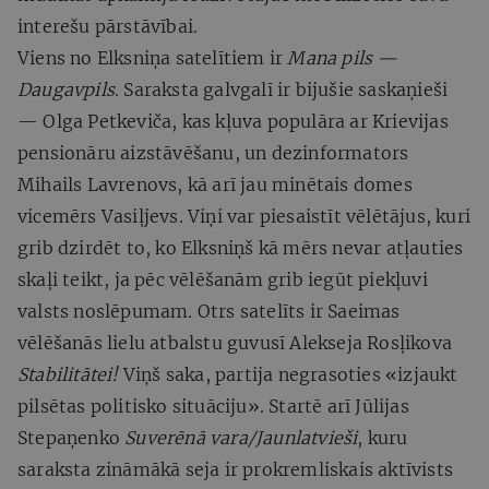
interešu pārstāvībai.
Viens no Elksniņa satelītiem ir
Mana pils —
Daugavpils
. Saraksta galvgalī ir bijušie saskaņieši
— Olga Petkeviča, kas kļuva populāra ar Krievijas
pensionāru aizstāvēšanu, un dezinformators
Mihails Lavrenovs, kā arī jau minētais domes
vicemērs Vasiļjevs. Viņi var piesaistīt vēlētājus, kuri
grib dzirdēt to, ko Elksniņš kā mērs nevar atļauties
skaļi teikt, ja pēc vēlēšanām grib iegūt piekļuvi
valsts noslēpumam. Otrs satelīts ir Saeimas
vēlēšanās lielu atbalstu guvusī Alekseja Rosļikova
Stabilitātei!
Viņš saka, partija negrasoties «izjaukt
pilsētas politisko situāciju». Startē arī Jūlijas
Stepaņenko
Suverēnā vara/Jaunlatvieši
, kuru
saraksta zināmākā seja ir prokremliskais aktīvists