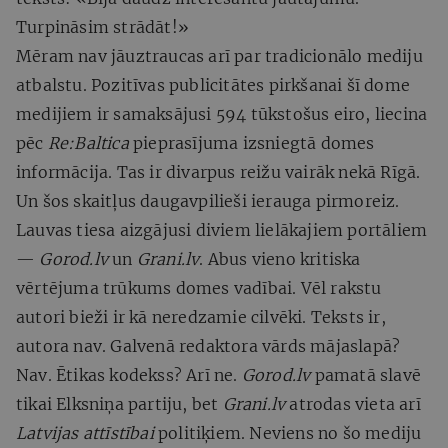
Turpināsim strādāt!»
Mēram nav jāuztraucas arī par tradicionālo mediju
atbalstu. Pozitīvas publicitātes pirkšanai šī dome
medijiem ir samaksājusi 594 tūkstošus eiro, liecina
pēc
Re:Baltica
pieprasījuma izsniegtā domes
informācija. Tas ir divarpus reižu vairāk nekā Rīgā.
Un šos skaitļus daugavpilieši ierauga pirmoreiz.
Lauvas tiesa aizgājusi diviem lielākajiem portāliem
—
Gorod.lv
un
Grani.lv
. Abus vieno kritiska
vērtējuma trūkums domes vadībai. Vēl rakstu
autori bieži ir kā neredzamie cilvēki. Teksts ir,
autora nav. Galvenā redaktora vārds mājaslapā?
Nav. Ētikas kodekss? Arī ne.
Gorod.lv
pamatā slavē
tikai Elksniņa partiju, bet
Grani.lv
atrodas vieta arī
Latvijas attīstībai
politiķiem. Neviens no šo mediju