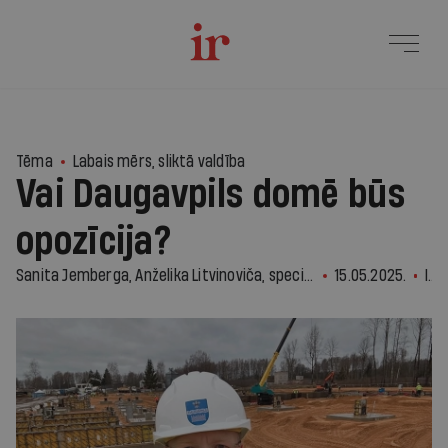
1
Tēma
Labais mērs, sliktā valdība
Vai Daugavpils domē būs
opozīcija?
Sanita Jemberga, Anželika Litvinoviča, speciāli Re:Baltica
15.05.2025.
IR