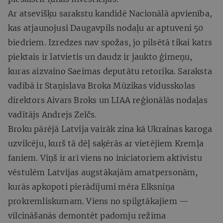
Ar atsevišķu sarakstu kandidē Nacionālā apvienība
,
kas atjaunojusi Daugavpils nodaļu ar aptuveni 50
biedriem. Izredzes nav spožas, jo pilsētā tikai katrs
piektais ir latvietis un daudz ir jaukto ģimeņu,
kuras aizvaino Saeimas deputātu retorika. Saraksta
vadībā ir Staņislava Broka Mūzikas vidusskolas
direktors Aivars Broks un LIAA reģionālās nodaļas
vadītājs Andrejs Zelčs.
Broku pārējā Latvija vairāk zina kā Ukrainas karoga
uzvilcēju, kurš tā dēļ saķērās ar vietējiem Kremļa
faniem. Viņš ir arī viens no iniciatoriem aktīvistu
vēstulēm Latvijas augstākajām amatpersonām,
kurās apkopoti pierādījumi mēra Elksniņa
prokremliskumam. Viens no spilgtākajiem —
vilcināšanās demontēt padomju režīma