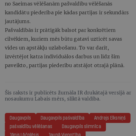
no Saeimas vēlēšanām pašvaldību vēlēšanās
kandidātu piederība pie kādas partijas ir sekundārs
jautājums.
Pašvaldībās ir prātīgāk balsot par konkrētiem
cilvēkiem, kuriem mēs būtu gatavi uzticēt savas
vides un apstākļu uzlabošanu. To var darīt,
izvērtējot katra individuālos darbus un līdz šim
paveikto, partijas piederību atstājot otrajā plānā.
Šis raksts ir publicēts žurnāla IR drukātajā versijā ar
nosaukumu Labais mērs, sliktā valdība.
Daugavpils
Daugavpils pašvaldība
Andrejs Elksniņš
pašvaldību vēlēšanas
Daugavpils slimnīca
Jānis Lāčplēsis
Jaunā Vienotība