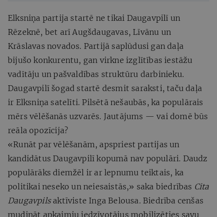
Elksniņa partija startē ne tikai Daugavpilī un
Rēzeknē, bet arī Augšdaugavas, Līvānu un
Krāslavas novados. Partijā saplūdusi gan daļa
bijušo konkurentu, gan virkne izglītības iestāžu
vadītāju un pašvaldības struktūru darbinieku.
Daugavpilī šogad startē desmit saraksti, taču daļa
ir Elksniņa satelīti. Pilsētā nešaubās, ka populārais
mērs vēlēšanās uzvarēs. Jautājums — vai domē būs
reāla opozīcija?
«Runāt par vēlēšanām, apspriest partijas un
kandidātus Daugavpilī kopumā nav populāri. Daudz
populārāks diemžēl ir ar lepnumu teiktais, ka
politikai neseko un neiesaistās,» saka biedrības
Cita
Daugavpils
aktīviste Inga Belousa. Biedrība cenšas
mudināt apkaimju iedzīvotājus mobilizēties savu