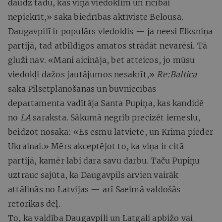
daudz tādu, kas viņa viedoklim un rīcībai
nepiekrīt,» saka biedrības aktīviste Belousa.
Daugavpilī ir populārs viedoklis — ja neesi Elksniņa
partijā, tad atbildīgos amatos strādāt nevarēsi. Tā
gluži nav. «Mani aicināja, bet atteicos, jo mūsu
viedokļi dažos jautājumos nesakrīt,»
Re:Baltica
saka Pilsētplānošanas un būvniecības
departamenta vadītāja Santa Pupiņa, kas kandidē
no
LA
saraksta. Sākumā negrib precizēt iemeslu,
beidzot nosaka: «Es esmu latviete, un Krima pieder
Ukrainai.» Mērs akceptējot to, ka viņa ir citā
partijā, kamēr labi dara savu darbu. Taču Pupiņu
uztrauc sajūta, ka Daugavpils arvien vairāk
attālinās no Latvijas — arī Saeimā valdošās
retorikas dēļ.
To, ka valdība Daugavpili un Latgali apbižo vai