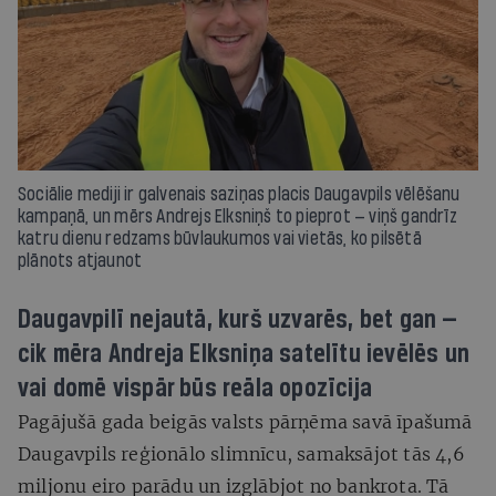
Sociālie mediji ir galvenais saziņas placis Daugavpils vēlēšanu
kampaņā, un mērs Andrejs Elksniņš to pieprot — viņš gandrīz
katru dienu redzams būvlaukumos vai vietās, ko pilsētā
plānots atjaunot
Daugavpilī nejautā, kurš uzvarēs, bet gan —
cik mēra Andreja Elksniņa satelītu ievēlēs un
vai domē vispār būs reāla opozīcija
Pagājušā gada beigās valsts pārņēma savā īpašumā
Daugavpils reģionālo slimnīcu, samaksājot tās 4,6
miljonu eiro parādu un izglābjot no bankrota. Tā