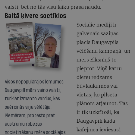
valsti, bet no tās visu laiku prasa naudu.
Baltā ķivere soctīklos
Sociālie mediji ir
galvenais saziņas
placis Daugavpils
vēlēšanu kampaņā, un
mērs Elksniņš to
pieprot. Viņš katru
dienu redzams
Visos nepopulārajos lēmumos
būvlaukumos vai
Daugavpilī mērs vaino valsti,
vietās, ko pilsētā
turklāt izmanto vārdus, kas
plānots atjaunot. Tas
saērcinās viņa vēlētāju.
ir tik uzkrītoši, ka
Piemēram, protests pret
Daugavpilī kāda
austrumu robežas
kafejnīca ieviesusi
nocietināšanu mēra sociālajos