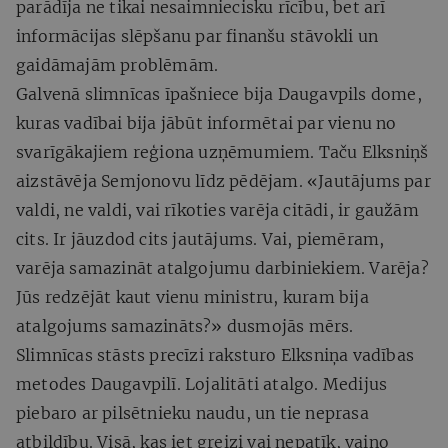
parādīja ne tikai nesaimniecisku rīcību, bet arī
informācijas slēpšanu par finanšu stāvokli un
gaidāmajām problēmām.
Galvenā slimnīcas īpašniece bija Daugavpils dome,
kuras vadībai bija jābūt informētai par vienu no
svarīgākajiem reģiona uzņēmumiem. Taču Elksniņš
aizstāvēja Semjonovu līdz pēdējam. «Jautājums par
valdi, ne valdi, vai rīkoties varēja citādi, ir gaužām
cits. Ir jāuzdod cits jautājums. Vai, piemēram,
varēja samazināt atalgojumu darbiniekiem. Varēja?
Jūs redzējāt kaut vienu ministru, kuram bija
atalgojums samazināts?» dusmojās mērs.
Slimnīcas stāsts precīzi raksturo Elksniņa vadības
metodes Daugavpilī. Lojalitāti atalgo. Medijus
piebaro ar pilsētnieku naudu, un tie neprasa
atbildību. Visā, kas iet greizi vai nepatīk, vaino