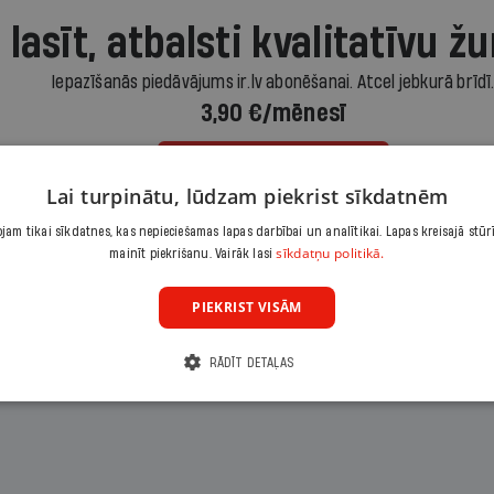
 lasīt, atbalsti kvalitatīvu žu
Iepazīšanās piedāvājums ir.lv abonēšanai. Atcel jebkurā brīdī
3,90 €/mēnesī
Abonēt
Lai turpinātu, lūdzam piekrist sīkdatnēm
am tikai sīkdatnes, kas nepieciešamas lapas darbībai un analītikai. Lapas kreisajā stūr
Citas abonēšanas iespējas meklē šeit
sīkdatņu politikā.
mainīt piekrišanu. Vairāk lasi
PIEKRIST VISĀM
RĀDĪT DETAĻAS