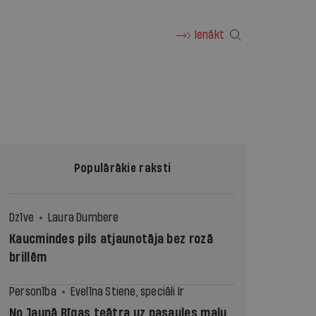
Ienākt
Populārākie raksti
Dzīve
Laura Dumbere
Kaucmindes pils atjaunotāja bez rozā
brillēm
Personība
Evelīna Stiene, speciāli Ir
No Jaunā Rīgas teātra uz pasaules malu