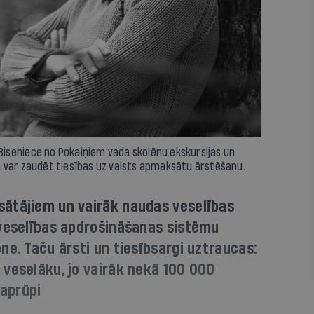
iseniece no Pokaiņiem vada skolēnu ekskursijas un
 var zaudēt tiesības uz valsts apmaksātu ārstēšanu.
ātājiem un vairāk naudas veselības
 veselības apdrošināšanas sistēmu
ne. Taču ārsti un tiesībsargi uztraucas:
 veselāku, jo vairāk nekā 100 000
 aprūpi