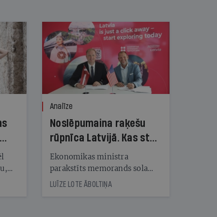
Analīze
ns
Noslēpumaina raķešu
rūpnīca Latvijā. Kas stāv
aiz vērienīgā
ēl
Ekonomikas ministra
priekšvēlēšanu
ju,
parakstīts memorands sola
icas
Latvijā būvēt artilērijas raķešu
solījuma?
LUĪZE LOTE ĀBOLTIŅA
tītāju
rūpnīcu, taču ASV investoram
tēm
nav artilērijas ražošanas
pieredzes, un arī mūsu