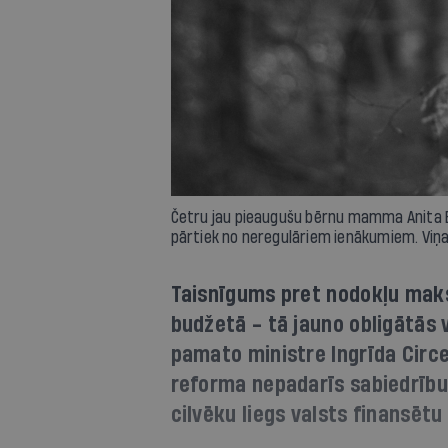
Četru jau pieaugušu bērnu mamma Anita B
pārtiek no neregulāriem ienākumiem. Viņa
Taisnīgums pret nodokļu maks
budžetā - tā jauno obligātās
pamato ministre Ingrīda Circe
reforma nepadarīs sabiedrību
cilvēku liegs valsts finansētu