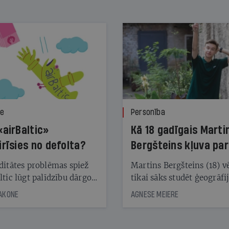
ze
Personība
«airBaltic»
Kā 18 gadīgais Marti
irīsies no defolta?
Bergšteins kļuva par
laika ziņu seju?
ditātes problēmas spiež
Martins Bergšteins (18) v
ltic lūgt palīdzību dārgo
tikai sāks studēt ģeogrāfi
āciju turētājiem, taču
bet viņa sacītajam jau uzt
JAKONE
AGNESE MEIERE
dēļ nebija kvoruma
tūkstošiem laika ziņu ska
nai. Vai lidsabiedrībai
Latvijā. Aiz dažām minū
 defolts, ja tā nespēs
televīzijas ēterā ir 11 gadi