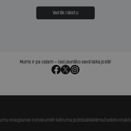
ksāt augstos procentus,
uzcītīga darba, mammas
āpārskaita jau trīs dienas
atbalsts un drosme turpi
Vairāk rakstu
s nākamās sapulces
meteovērojumus arī tad, 
ta vidū?
šķiet, ka tie nevienam na
vajadzīgi
Mums ir pa ceļam — lasi jaunāko savā laika joslā!
jumu sniegšanas noteikumi
Privātuma politika
Reklāma
Ziedo
Kontakti