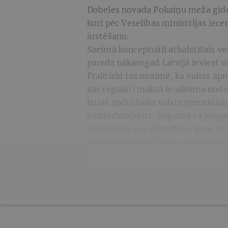
Dobeles novada Pokaiņu meža gide 
kuri pēc Veselības ministrijas iec
ārstēšanu.
Saeimā konceptuāli atbalstītais v
paredz nākamgad Latvijā ieviest va
Praktiski tas nozīmē, ka valsts a
kas regulāri maksā ienākuma nodok
kuras apdrošinās valsts (pensionār
bezdarbnieki u.c. kopumā 19 grupu 
neattieksies uz cilvēkiem, kuru ien
jaunajai sistēmai varēs pievienoti
28 eiro (20 latu).