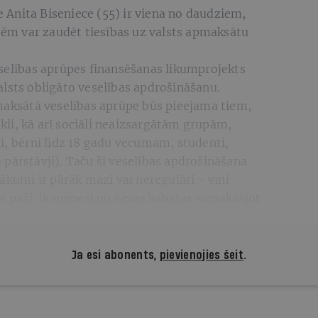
Anita Biseniece (55) ir viena no daudziem,
erēm var zaudēt tiesības uz valsts apmaksātu
eselības aprūpes finansēšanas likumprojekts
lsts obligāto veselības apdrošināšanu.
pmaksātā veselības aprūpe būs pieejama tiem,
li, kā arī sociāli neaizsargātām grupām,
i, bērni līdz 18 gadu vecumam, studenti,
pārstāvji). Taču šī veselības apdrošināšana
ākumi ir pārāk mazi vai neregulāri - viņi
es paši, ik mēnesi no savas kabatas samaksājot
Ja esi abonents,
pievienojies šeit
.