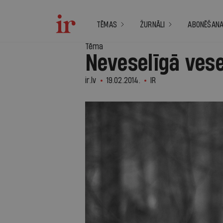
TĒMAS
ŽURNĀLI
ABONĒŠAN
Tēma
Neveselīgā ves
ir.lv
19.02.2014.
IR