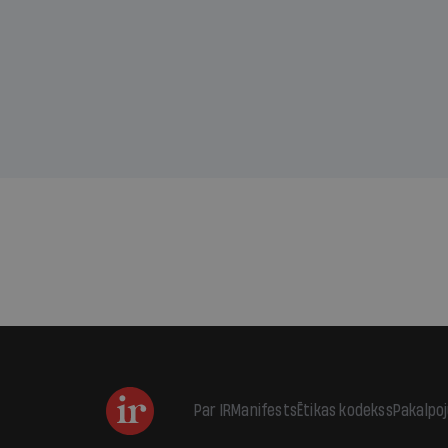
sama
kas j
pirm
augus
Par IR
Manifests
Ētikas kodekss
Pakalpo