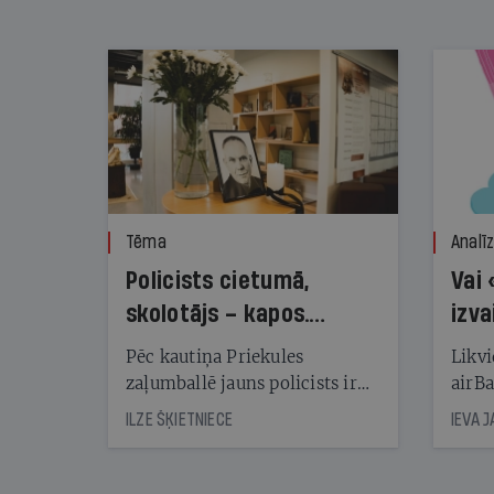
nekonstatē
Tēma
Analī
Policists cietumā,
Vai 
skolotājs – kapos.
izva
Reibuma cena Priekulē
Pēc kautiņa Priekules
Likvi
zaļumballē jauns policists ir
airBa
nonācis cietumā, bet
oblig
ILZE ŠĶIETNIECE
IEVA 
cienījams pedagogs — kapos.
šone
Tik traģiska ir izrādījusies
lemša
divu promiļu reibuma cena
draud