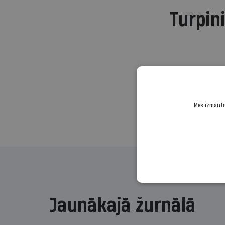
Turpini
Mēs izmantoj
Jaunākajā žurnālā