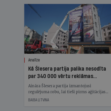
Analīze
Kā Šlesera partija palika nesodīta
par 340 000 vērtu reklāmas
kampaņu
Aināra Šlesera partija izmantojusi
regulējuma robu, lai tieši pirms aģitācijas
starta izreklamētos par summu, kas
BAIBA LITVINA
pārsniedz trešdaļu no likumīgi atļautajiem
kampaņas tēriņiem. KNAB pārkāpumus