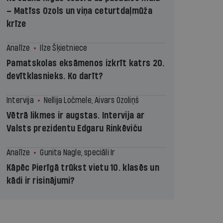
– Matīss Ozols un viņa ceturtdaļmūža
krīze
Analīze
Ilze Šķietniece
Pamatskolas eksāmenos izkrīt katrs 20.
devītklasnieks. Ko darīt?
Intervija
Nellija Ločmele, Aivars Ozoliņš
Vētrā likmes ir augstas. Intervija ar
Valsts prezidentu Edgaru Rinkēviču
Analīze
Gunita Nagle, speciāli Ir
Kāpēc Pierīgā trūkst vietu 10. klasēs un
kādi ir risinājumi?