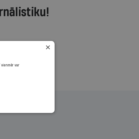
rnālistiku!
.
×
ī vienmēr var