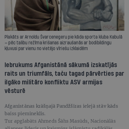
Plakāts ar Arnoldu Švarcenegeru pie kāda sporta kluba Kabulā
— pēc talibu režīma krišanas aizraušanās ar bodibildingu
kļuvusi par vienu no vietējo vīriešu izklaidēm
Iebrukums Afganistānā sākumā izskatījās
raits un triumfāls, taču tagad pārvērties par
ilgāko militāro konfliktu ASV armijas
vēsturē
Afganistānas krāšņajā Pandžšīras ielejā stāv kāds
baiss piemineklis.
Tur apglabāts Ahmeds Šāhs Masūds, Nacionālās
alianses līderis un kaismīgs islāmistu radikālās