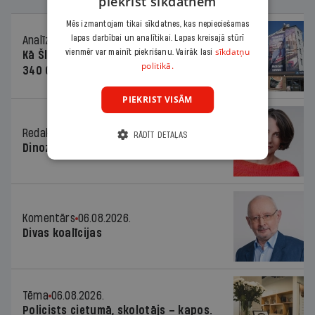
piekrist sīkdatnēm
Mēs izmantojam tikai sīkdatnes, kas nepieciešamas
lapas darbībai un analītikai. Lapas kreisajā stūrī
Analīze
06.08.2026.
sīkdatņu
vienmēr var mainīt piekrišanu. Vairāk lasi
Kā Šlesera partija palika nesodīta par
politikā.
340 000 vērtu reklāmas kampaņu
PIEKRIST VISĀM
Redaktores sleja
06.08.2026.
RĀDĪT DETAĻAS
Dinozaura triks
Komentārs
06.08.2026.
Divas koalīcijas
Tēma
06.08.2026.
Policists cietumā, skolotājs – kapos.