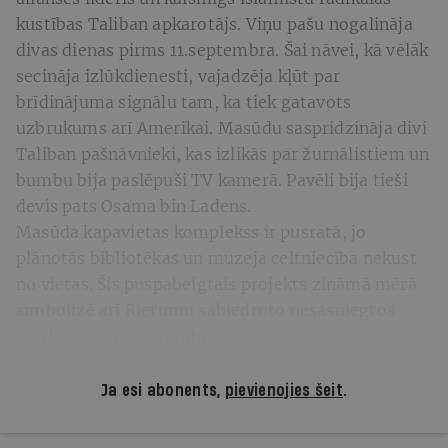
kustības Taliban apkarotājs. Viņu pašu nogalināja
divas dienas pirms 11.septembra. Šai nāvei, kā vēlāk
secināja izlūkdienesti, vajadzēja kļūt par
brīdinājuma signālu tam, ka tiek gatavots
uzbrukums arī Amerikai. Masūdu saspridzināja divi
Taliban pašnāvnieki, kas izlikās par žurnālistiem un
bumbu bija paslēpuši TV kamerā. Pavēli bija tieši
devis pats Osama bin Ladens.
Masūda kapavietas komplekss ir pusratā, jo
plānotās bibliotēkas un muzeja celtniecība nekust
no vietas. Šis puspabeigtais projekts zināmā mērā
simbolizē arī Rietumu sabiedroto nesasniegtos
mērķus pēc 11.septembra.
Ja esi abonents,
pievienojies šeit
.