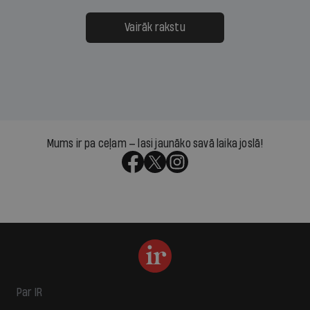
Vairāk rakstu
Mums ir pa ceļam — lasi jaunāko savā laika joslā!
Par IR