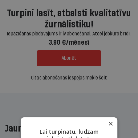
Turpini lasīt, atbalsti kvalitatīvu
žurnālistiku!
Iepazīšanās piedāvājums ir.lv abonēšanai. Atcel jebkurā brīdī.
3,90 €/mēnesī
Abonēt
Citas abonēšanas iespējas meklē šeit
×
Jaunākajā žurnālā
Lai turpinātu, lūdzam