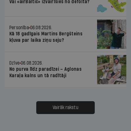
Vai «airBaltic» izvairīsies no defolta?
Personība
06.08.2026.
Kā 18 gadīgais Martins Bergšteins
kļuva par laika ziņu seju?
Dzīve
06.08.2026.
No purva līdz paradīzei – Aglonas
Karaļa kalns un tā radītāji
Vairāk rakstu