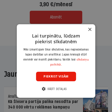
3,90 €/mēnesī
Abonēt
×
Citas abonēšanas iespējas meklē šeit
Lai turpinātu, lūdzam
piekrist sīkdatnēm
Mēs izmantojam tikai sīkdatnes, kas nepieciešamas
lapas darbībai un analītikai. Lapas kreisajā stūrī
sīkdatņu
vienmēr var mainīt piekrišanu. Vairāk lasi
politikā.
Jaunākajā žurnālā
PIEKRIST VISĀM
RĀDĪT DETAĻAS
Analīze
06.08.2026.
Kā Šlesera partija palika nesodīta par
340 000 vērtu reklāmas kampaņu