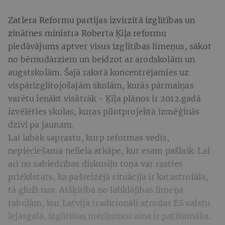
Zatlera Reformu partijas izvirzītā izglītības un
zinātnes ministra Roberta Ķīļa reformu
piedāvājums aptver visus izglītības līmeņus, sākot
no bērnudārziem un beidzot ar arodskolām un
augstskolām. Šajā rakstā koncentrējamies uz
vispārizglītojošajām skolām, kurās pārmaiņas
varētu ienākt visātrāk - Ķīļa plānos ir 2012.gadā
izvēlēties skolas, kuras pilotprojektā izmēģinās
dzīvi pa jaunam.
Lai labāk saprastu, kurp reformas vedīs,
nepieciešama neliela atkāpe, kur esam pašlaik. Lai
arī no sabiedrības diskusiju toņa var rasties
priekšstats, ka pašreizējā situācija ir katastrofāla,
tā gluži nav. Atšķirībā no labklājības līmeņa
tabulām, kur Latvija tradicionāli atrodas ES valstu
lejasgalā, izglītības mērījumos aina ir patīkamāka.