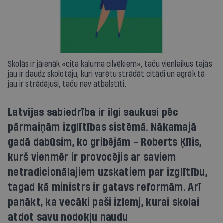
Skolās ir jāienāk «cita kaluma cilvēkiem», taču vienlaikus tajās
jau ir daudz skolotāju, kuri varētu strādāt citādi un agrāk tā
jau ir strādājuši, taču nav atbalstīti.
Latvijas sabiedrība ir ilgi saukusi pēc
pārmaiņām izglītības sistēmā. Nākamajā
gadā dabūsim, ko gribējām - Roberts Ķīlis,
kurš vienmēr ir provocējis ar saviem
netradicionālajiem uzskatiem par izglītību,
tagad kā ministrs ir gatavs reformām. Arī
panākt, ka vecāki paši izlemj, kurai skolai
atdot savu nodokļu naudu