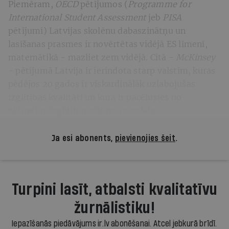
Piemēram,
OECD
pētījumos (
Programme for
International Student Assessment
jeb
PISA
pētījumi) Latvijas skolēnu dabaszinātņu un
lasīšanas prasmes ir novērtētas vidējā ES līmenī,
matemātikā - mazliet zem vidējā. Citā -
McKinsey
- pētījumā Latvija ir ierindota starp valstīm, kuras
pēdējos 20 gados ir viskardinālāk uzlabojušas
izglītības kvalitāti un kura ir pacēlusies no
viduvējas izglītības sistēmas uz labu.
Ja esi abonents,
pievienojies šeit
.
Turpini lasīt, atbalsti kvalitatīvu
žurnālistiku!
Iepazīšanās piedāvājums ir.lv abonēšanai. Atcel jebkurā brīdī.