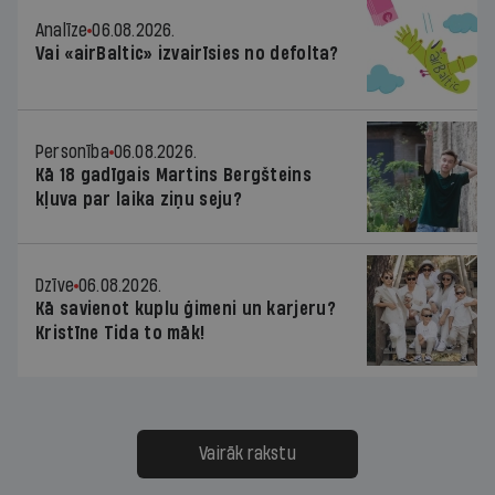
Analīze
06.08.2026.
Vai «airBaltic» izvairīsies no defolta?
Personība
06.08.2026.
Kā 18 gadīgais Martins Bergšteins
kļuva par laika ziņu seju?
Dzīve
06.08.2026.
Kā savienot kuplu ģimeni un karjeru?
Kristīne Tida to māk!
Vairāk rakstu