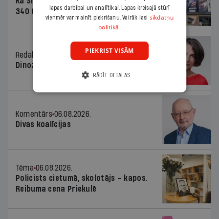
Kā Šlesera partija palika nesodīta par
lapas darbībai un analītikai. Lapas kreisajā stūrī
340 000 vērtu reklāmas kampaņu
sīkdatņu
vienmēr var mainīt piekrišanu. Vairāk lasi
politikā.
PIEKRIST VISĀM
Redaktores sleja
06.08.2026.
Dinozaura triks
RĀDĪT DETAĻAS
Komentārs
06.08.2026.
Divas koalīcijas
Tēma
06.08.2026.
Policists cietumā, skolotājs – kapos.
Reibuma cena Priekulē