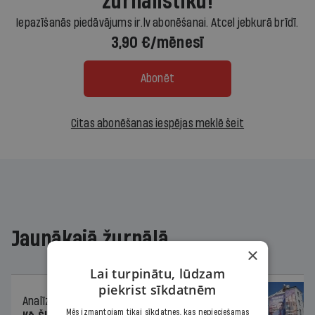
žurnālistiku!
Iepazīšanās piedāvājums ir.lv abonēšanai. Atcel jebkurā brīdī.
3,90 €/mēnesī
Abonēt
Citas abonēšanas iespējas meklē šeit
Jaunākajā žurnālā
×
Lai turpinātu, lūdzam
piekrist sīkdatnēm
Analīze
06.08.2026.
Mēs izmantojam tikai sīkdatnes, kas nepieciešamas