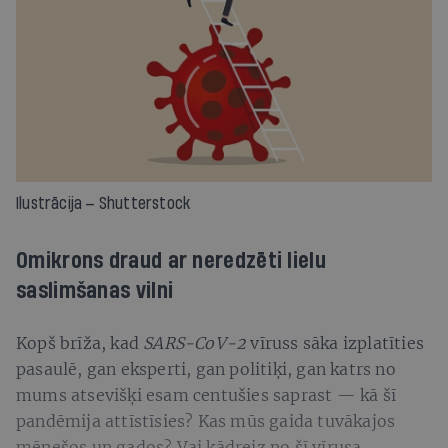
Ilustrācija — Shutterstock
Omikrons draud ar neredzēti lielu
saslimšanas vilni
Kopš brīža, kad
SARS-CoV-2
vīruss sāka izplatīties
pasaulē, gan eksperti, gan politiķi, gan katrs no
mums atsevišķi esam centušies saprast — kā šī
pandēmija attīstīsies? Kas mūs gaida tuvākajos
mēnešos un gados? Vai kādreiz no šī vīrusa