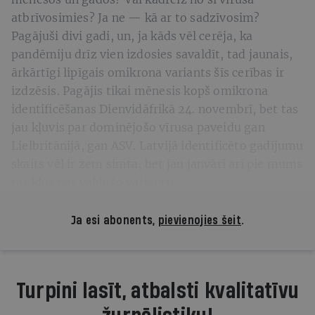
atbrīvosimies? Ja ne — kā ar to sadzīvosim?
Pagājuši divi gadi, un, ja kāds vēl cerēja, ka
pandēmiju drīz vien izdosies savaldīt, tad jaunais,
ārkārtīgi lipīgais omikrona variants šīs cerības ir
izdzēsis. Pagājis tikai mēnesis kopš omikrona
identificēšanas Dienvidāfrikā 24. novembrī, bet tas
jau kļuvis par dominējošo vīrusa paveidu gan
Lielbritānijā, gan ASV. Latvijā identificēto gadījumu
skaits vēl ir zem simta, bet jau janvārī arī pie mums
tas kļūs par valdošo variantu.
Ja esi abonents,
pievienojies šeit
.
Turpini lasīt, atbalsti kvalitatīvu