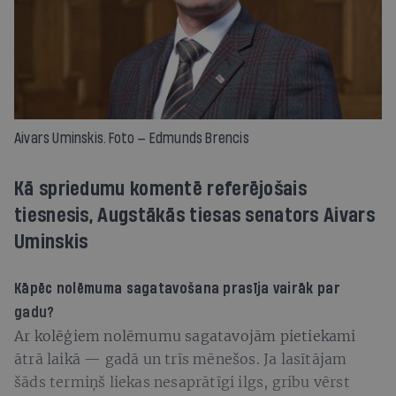
Aivars Uminskis. Foto — Edmunds Brencis
Kā spriedumu komentē referējošais
tiesnesis, Augstākās tiesas senators Aivars
Uminskis
K
āpēc nolēmuma sagatavošana prasīja vairāk par
gadu?
Ar kolēģiem nolēmumu sagatavojām pietiekami
ātrā laikā — gadā un trīs mēnešos. Ja lasītājam
šāds termiņš liekas nesaprātīgi ilgs, gribu vērst