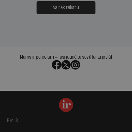
Vairāk rakstu
Mums ir pa ceļam — lasi jaunāko savā laika joslā!
Par IR