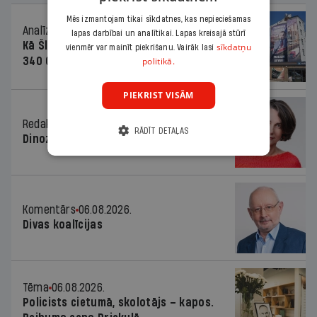
Mēs izmantojam tikai sīkdatnes, kas nepieciešamas
Analīze
06.08.2026.
lapas darbībai un analītikai. Lapas kreisajā stūrī
Kā Šlesera partija palika nesodīta par
sīkdatņu
vienmēr var mainīt piekrišanu. Vairāk lasi
340 000 vērtu reklāmas kampaņu
politikā.
PIEKRIST VISĀM
Redaktores sleja
06.08.2026.
RĀDĪT DETAĻAS
Dinozaura triks
Komentārs
06.08.2026.
Divas koalīcijas
Tēma
06.08.2026.
Policists cietumā, skolotājs – kapos.