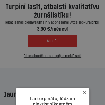
Turpini lasīt, atbalsti kvalitatīvu
žurnālistiku!
Iepazīšanās piedāvājums ir.lv abonēšanai. Atcel jebkurā brīdī.
3,90 €/mēnesī
Abonēt
Citas abonēšanas iespējas meklē šeit
×
Jaunākajā žurnālā
Lai turpinātu, lūdzam
piekrist sīkdatnēm