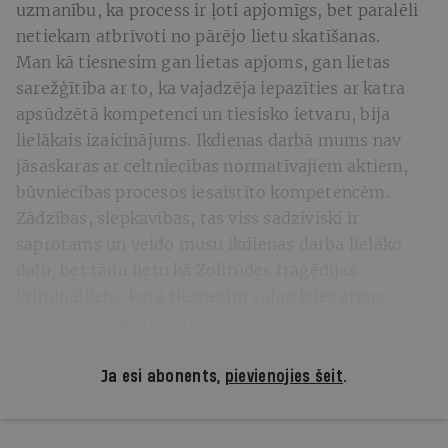
uzmanību, ka process ir ļoti apjomīgs, bet paralēli
netiekam atbrīvoti no pārējo lietu skatīšanas.
Man kā tiesnesim gan lietas apjoms, gan lietas
sarežģītība ar to, ka vajadzēja iepazīties ar katra
apsūdzētā kompetenci un tiesisko ietvaru, bija
lielākais izaicinājums. Ikdienas darbā mums nav
jāsaskaras ar celtniecības normatīvajiem aktiem,
būvniecības procesos iesaistīto kompetencēm.
Zādzības, slepkavības, tas viss sadzīviski ir
saprotams un veido mūsu ikdienas darba lielāko
daļu, bet tādu lietu kā Zolitūdes traģēdijas
krimināllieta, kurā tiesnesim vajag iziet ārpus
krimināltiesību nozarēm, nav daudz.
Ja esi abonents,
pievienojies šeit
.