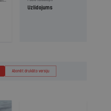
inta
Uzlidojums
Abonēt drukāto versiju