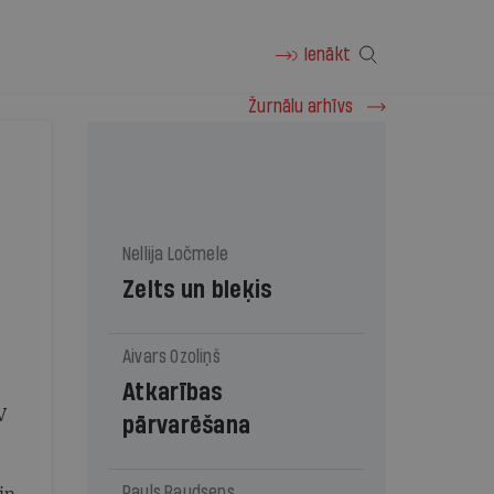
Ienākt
Žurnālu arhīvs
Nellija Ločmele
Zelts un bleķis
Aivars Ozoliņš
Atkarības
V
pārvarēšana
Pauls Raudseps