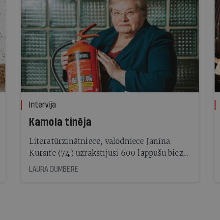
Intervija
Kamola tinēja
Literatūrzinātniece, valodniece Janīna
Kursīte (74) uzrakstījusi 600 lappušu biezu
pētījumu par latvisko identitāti un
LAURA DUMBERE
mūsdienu latvieša mājupceļu uz
latviskumu. Nesen iznākusī grāmata
Kamolkoks jau izpārdota — tātad tēma ir
aktuāla