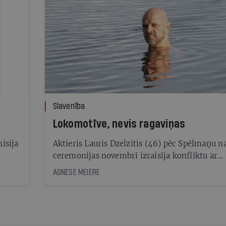
Slavenība
Lokomotīve, nevis ragaviņas
isija
Aktieris Lauris Dzelzītis (46) pēc Spēlmaņu n
ceremonijas novembrī izraisīja konfliktu ar
diviem kolēģiem un sagrieza kājām gaisā visu
AGNESE MEIERE
dzīvi. «Esmu kā gaisa balons, kuram nedarboj
regulēšanas kloķi,» viņš tagad saka par sevi