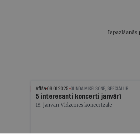
Iepazīšanās 
Afiša
08.01.2025.
GUNDA MIĶELSONE, SPECIĀLI IR
5 interesanti koncerti janvārī
18. janvārī Vidzemes koncertzālē