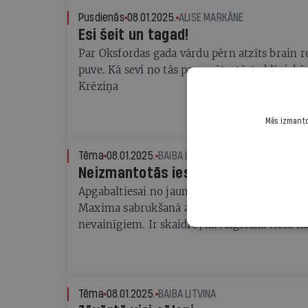
Pusdienās
08.01.2025.
ALISE MARKĀNE
Esi šeit un tagad!
Par Oksfordas gada vārdu pērn atzīts brain 
puve. Kā sevi no tās pasargāt, stāsta klīnisk
Krēziņa
Mēs izmantoj
Tēma
08.01.2025.
BAIBA LITVINA
Neizmantotās iespējas
Apgabaltiesai no jauna būs jāvērtē piecu Zoli
Maxima sabrukšanā apsūdzēto atbildība. Pārēj
nevainīgiem. Ir skaidro, kā Augstākā tiesa n
lēmuma
Tēma
08.01.2025.
BAIBA LITVINA