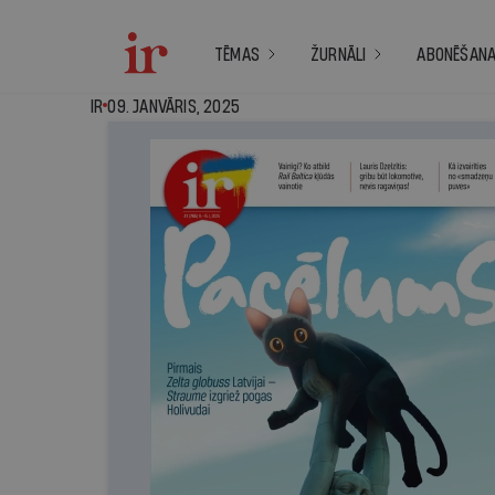
TĒMAS
ŽURNĀLI
ABONĒŠAN
IR - 09. janvāris, 2
IR
09. JANVĀRIS, 2025