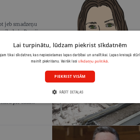
rot jeb smadzeņu
ā psiholoģe Romija
Lai turpinātu, lūdzam piekrist sīkdatnēm
am tikai sīkdatnes, kas nepieciešamas lapas darbībai un analītikai. Lapas kreisajā stūr
sīkdatņu politikā.
mainīt piekrišanu. Vairāk lasi
PIEKRIST VISĀM
tūdes veikala
RĀDĪT DETAĻAS
ie četri atzīti par
onāca pie šāda