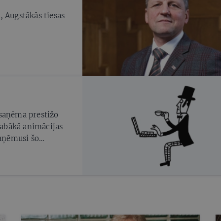
, Augstākās tiesas
 saņēma prestižo
 labākā animācijas
saņēmusi šo
adēmijas balvas