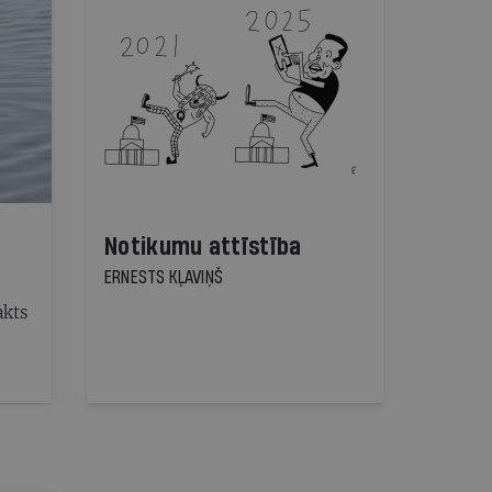
Notikumu attīstība
ERNESTS KĻAVIŅŠ
akts
as