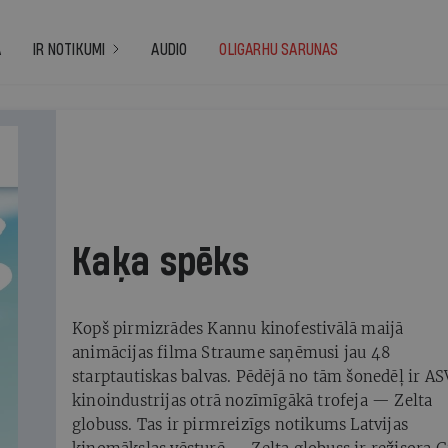
A
IR NOTIKUMI
AUDIO
OLIGARHU SARUNAS
025
Kaķa spēks
Kopš pirmizrādes Kannu kinofestivālā maijā
animācijas filma Straume saņēmusi jau 48
starptautiskas balvas. Pēdējā no tām šonedēļ ir AS
kinoindustrijas otrā nozīmīgākā trofeja — Zelta
globuss. Tas ir pirmreizīgs notikums Latvijas