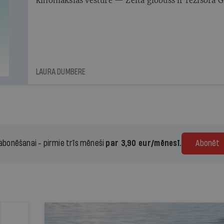
kinomākslas vēsturē — Zelta globuss ir režisora G
Zilbaloža rokās un viņa bagāžā lido uz Latviju!
LAURA DUMBERE
 abonēšanai - pirmie trīs mēneši
par 3,90 eur/mēnesī.
Abonēt