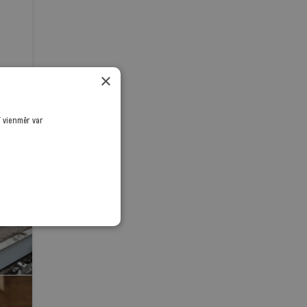
×
ī vienmēr var