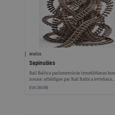
Analīze
Sapinušies
Rail Baltica parlamentārās izmeklēšanas kom
nosauc atbildīgos par Rail Baltica ieviešanā
pieļautajām kļūdām
IEVA JAKONE