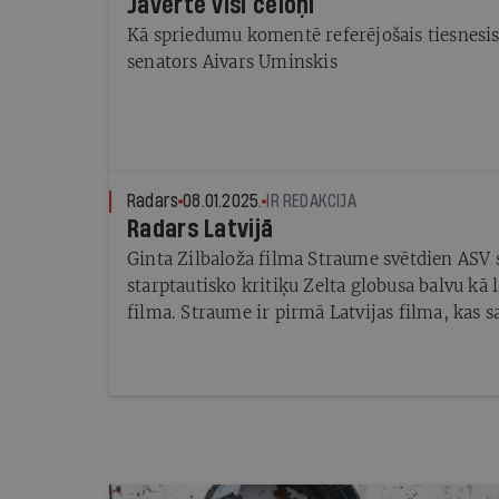
Jāvērtē visi cēloņi
Kā spriedumu komentē referējošais tiesnesis
senators Aivars Uminskis
Radars
08.01.2025.
IR REDAKCIJA
Radars Latvijā
Ginta Zilbaloža filma Straume svētdien ASV
starptautisko kritiķu Zelta globusa balvu kā
filma. Straume ir pirmā Latvijas filma, kas 
apbalvojumu. Tā iekļuvusi arī Britu filmu ak
piecu nomināciju pusfinālistu sarakstos.