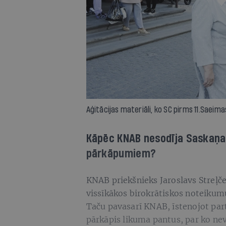
Aģitācijas materiāli, ko SC pirms 11.Saeim
Kāpēc KNAB nesodīja Saskaņa
pārkāpumiem?
KNAB priekšnieks Jaroslavs Streļče
vissīkākos birokrātiskos noteikum
Taču pavasarī KNAB, īstenojot part
pārkāpis likuma pantus, par ko nev