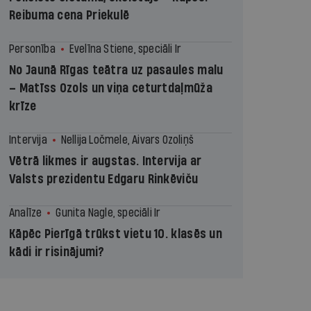
Reibuma cena Priekulē
Personība
Evelīna Stiene, speciāli Ir
No Jaunā Rīgas teātra uz pasaules malu
– Matīss Ozols un viņa ceturtdaļmūža
krīze
Intervija
Nellija Ločmele, Aivars Ozoliņš
Vētrā likmes ir augstas. Intervija ar
Valsts prezidentu Edgaru Rinkēviču
Analīze
Gunita Nagle, speciāli Ir
Kāpēc Pierīgā trūkst vietu 10. klasēs un
kādi ir risinājumi?