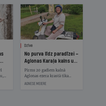
Dzīve
ns
No purva līdz paradīzei –
Aglonas Karaļa kalns un
tā radītāji
ēl
Pirms 20 gadiem kalnā
ju,
Aglonas ezera krastā tika
icas
uzstādītas pirmās koka
AGNESE MEIERE
tītāju
skulptūras, tagad Kristus
tēm
karaļa kalnā, vietā, «kur atrast
mieru un Dievu», ir vairāk
nekā 450 skulptūru un