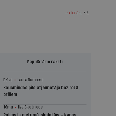
Ienākt
Populārākie raksti
Dzīve
Laura Dumbere
Kaucmindes pils atjaunotāja bez rozā
brillēm
Tēma
Ilze Šķietniece
Policists cietumā, skolotājs – kapos.