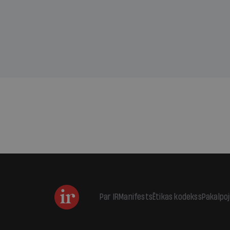
kas j
pirm
augus
Par IR
Manifests
Ētikas kodekss
Pakalpo