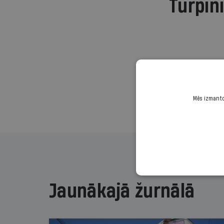
Turpini
Mēs izmantoj
Jaunākajā žurnālā