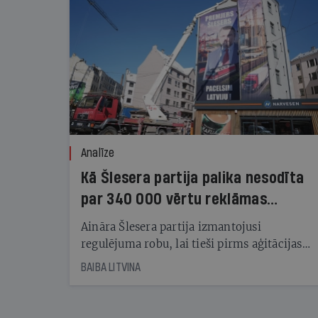
Analīze
Kā Šlesera partija palika nesodīta
par 340 000 vērtu reklāmas
kampaņu
Aināra Šlesera partija izmantojusi
regulējuma robu, lai tieši pirms aģitācijas
starta izreklamētos par summu, kas
BAIBA LITVINA
pārsniedz trešdaļu no likumīgi atļautajiem
kampaņas tēriņiem. KNAB pārkāpumus
nekonstatē