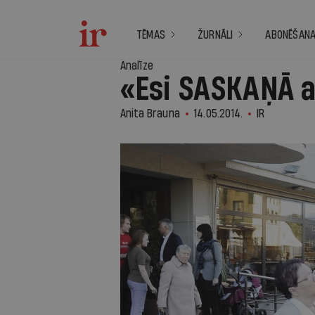
TĒMAS
ŽURNĀLI
ABONĒŠAN
Analīze
«Esi SASKAŅĀ a
Anita Brauna
14.05.2014.
IR