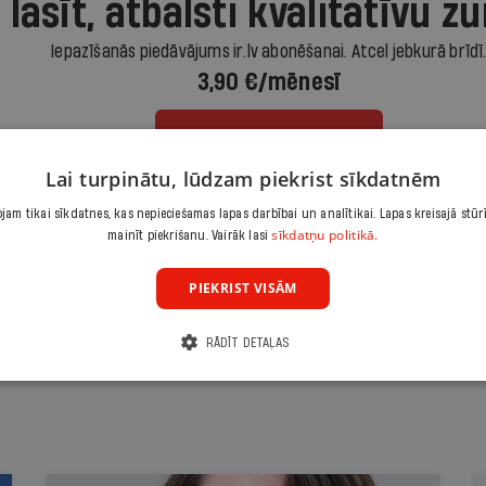
 lasīt, atbalsti kvalitatīvu žu
Iepazīšanās piedāvājums ir.lv abonēšanai. Atcel jebkurā brīdī
3,90 €/mēnesī
Abonēt
Lai turpinātu, lūdzam piekrist sīkdatnēm
Citas abonēšanas iespējas meklē šeit
am tikai sīkdatnes, kas nepieciešamas lapas darbībai un analītikai. Lapas kreisajā stūr
sīkdatņu politikā.
mainīt piekrišanu. Vairāk lasi
PIEKRIST VISĀM
RĀDĪT DETAĻAS