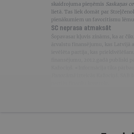
skaidrojuma pieņēmis
Saskaņas c
lietā. Tas liek domāt par Streļčen
pienākumiem un favorītismu lēm
SC
neprasa atmaksāt
Šopavasar kļuvis zināms, ka ar či
ārvalstu finansējumu, kas Latvijā ar
ievēlēta partija, kas priekšvēlēša
finansējumu, 2012.gadā publiski pa
Kažociņš. «Informācija tika pārbau
Panorāmā
izteicās Kažociņš. SAB š
partiju finanšu kontrole.