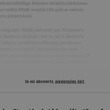
entram
labvēlīgu lēmumu ārvalstu ziedojuma
oka vadītā KNAB nespēju tikt galā ar saviem
umu pieņemšanā.
ku beigusies KNAB pārbaude par
SC
saņemto
 likumu ir aizliegts. Par to, ka 11.Saeimā ir
nu laikā no ārvalstīm nelikumīgi pieņēmusi
ziņoja toreizējais SAB priekšnieks Jānis
dīta, tā ka informācija ir pavisam droša,» LTV
o informāciju nodeva KNAB, kura atbildībā ir
Ja esi abonents,
pievienojies šeit
.