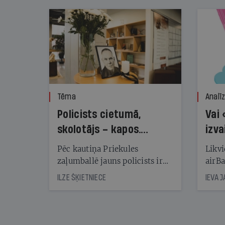
Tēma
Analī
Policists cietumā,
Vai 
skolotājs – kapos.
izva
Reibuma cena Priekulē
Pēc kautiņa Priekules
Likvi
zaļumballē jauns policists ir
airBa
nonācis cietumā, bet
oblig
ILZE ŠĶIETNIECE
IEVA 
cienījams pedagogs — kapos.
šone
Tik traģiska ir izrādījusies
lemša
divu promiļu reibuma cena
draud
sama