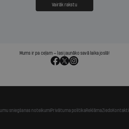
āpārskaita jau trīs dienas
atbalsts un drosme turpi
Vairāk rakstu
s nākamās sapulces
meteovērojumus arī tad, 
ta vidū?
šķiet, ka tie nevienam na
vajadzīgi
Mums ir pa ceļam — lasi jaunāko savā laika joslā!
jumu sniegšanas noteikumi
Privātuma politika
Reklāma
Ziedo
Kontakti