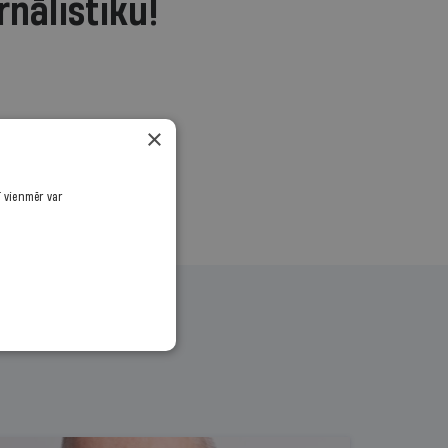
rnālistiku!
.
×
ī vienmēr var