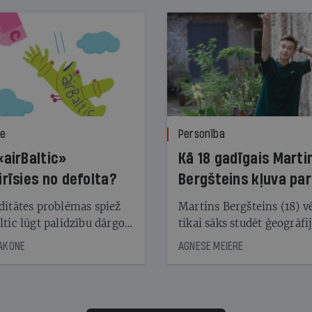
ze
Personība
«airBaltic»
Kā 18 gadīgais Marti
irīsies no defolta?
Bergšteins kļuva par
laika ziņu seju?
ditātes problēmas spiež
Martins Bergšteins (18) v
ltic lūgt palīdzību dārgo
tikai sāks studēt ģeogrāfi
āciju turētājiem, taču
bet viņa sacītajam jau uzt
JAKONE
AGNESE MEIERE
dēļ nebija kvoruma
tūkstošiem laika ziņu ska
nai. Vai lidsabiedrībai
Latvijā. Aiz dažām minū
 defolts, ja tā nespēs
televīzijas ēterā ir 11 gadi
ksāt augstos procentus,
uzcītīga darba, mammas