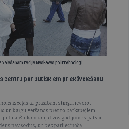
as vēlēšanām radīja Maskavas polittehnologi.
s centru par būtiskiem priekšvēlēšanu
noks izceļas ar prasībām stingri ievērot
us un bargu vēršanos pret to pārkāpējiem.
iju finanšu kontroli, divos gadījumos pats ir
iens nav sodīts, un bez pārliecinoša