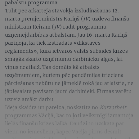
pabalstu programma.
Tūlīt pēc ārkārtējā stāvokļa izsludināšanas 12.
martā premjerministrs Kariņš (
JV
) uzdeva finanšu
ministram Reiram (
JV
) radīt programmu
uzņēmējdarbības atbalstam. Jau 16. martā Kariņš
paziņoja, ka tiek izstrādāts «dīkstāves
reglaments», kura ietvaros valsts subsidēs krīzes
smagāk skarto uzņēmumu darbinieku algas, lai
viņus neatlaiž. Tas domāts kā atbalsts
uzņēmumiem, kuriem pēc pandēmijas trieciena
pārciešanas nebūtu ne jāmeklē rokā jau atlaistie, ne
jāpiesaista pavisam jauni darbinieki. Firmas varētu
uzreiz atsākt darbu.
Ideja skaidra un pareiza, noskatīta no
Kurzarbeit
programmas Vācijā, kas to ļoti veiksmīgi izmantoja
lielās finanšu krīzes laikā. Daudzi to uzskata par
vienu no iemesliem, kāpēc Vācija pirms desmit