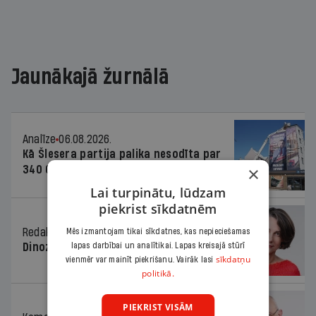
Jaunākajā žurnālā
Analīze
06.08.2026.
Kā Šlesera partija palika nesodīta par
×
340 000 vērtu reklāmas kampaņu
Lai turpinātu, lūdzam
piekrist sīkdatnēm
Redaktores sleja
06.08.2026.
Mēs izmantojam tikai sīkdatnes, kas nepieciešamas
Dinozaura triks
lapas darbībai un analītikai. Lapas kreisajā stūrī
sīkdatņu
vienmēr var mainīt piekrišanu. Vairāk lasi
politikā.
PIEKRIST VISĀM