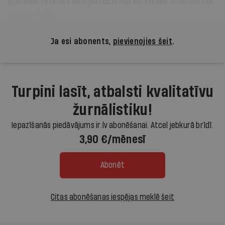
gadiem relatīvi labi pārdzīvoja šo citām valstīm tik
smago laiku.
Ja esi abonents,
pievienojies šeit
.
Turpini lasīt, atbalsti kvalitatīvu
žurnālistiku!
Iepazīšanās piedāvājums ir.lv abonēšanai. Atcel jebkurā brīdī.
3,90 €/mēnesī
Abonēt
Citas abonēšanas iespējas meklē šeit