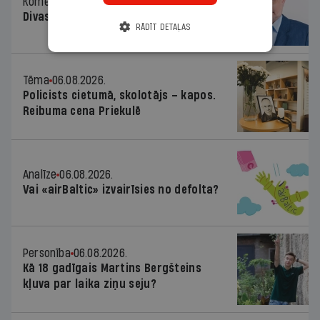
Komentārs
06.08.2026.
Divas koalīcijas
RĀDĪT DETAĻAS
Tēma
06.08.2026.
Policists cietumā, skolotājs – kapos.
Reibuma cena Priekulē
Analīze
06.08.2026.
Vai «airBaltic» izvairīsies no defolta?
Personība
06.08.2026.
Kā 18 gadīgais Martins Bergšteins
kļuva par laika ziņu seju?