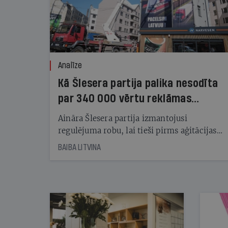
Analīze
Kā Šlesera partija palika nesodīta
par 340 000 vērtu reklāmas
kampaņu
Aināra Šlesera partija izmantojusi
regulējuma robu, lai tieši pirms aģitācijas
starta izreklamētos par summu, kas
BAIBA LITVINA
pārsniedz trešdaļu no likumīgi atļautajiem
kampaņas tēriņiem. KNAB pārkāpumus
nekonstatē