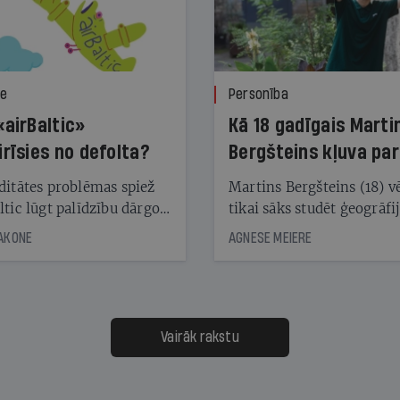
ze
Personība
«airBaltic»
Kā 18 gadīgais Marti
irīsies no defolta?
Bergšteins kļuva par
laika ziņu seju?
ditātes problēmas spiež
Martins Bergšteins (18) v
ltic lūgt palīdzību dārgo
tikai sāks studēt ģeogrāfi
āciju turētājiem, taču
bet viņa sacītajam jau uzt
JAKONE
AGNESE MEIERE
dēļ nebija kvoruma
tūkstošiem laika ziņu ska
nai. Vai lidsabiedrībai
Latvijā. Aiz dažām minū
 defolts, ja tā nespēs
televīzijas ēterā ir 11 gadi
ksāt augstos procentus,
uzcītīga darba, mammas
āpārskaita jau trīs dienas
atbalsts un drosme turpi
Vairāk rakstu
s nākamās sapulces
meteovērojumus arī tad, 
ta vidū?
šķiet, ka tie nevienam na