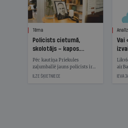
Tēma
Analī
Policists cietumā,
Vai 
skolotājs – kapos.
izva
Reibuma cena Priekulē
Pēc kautiņa Priekules
Likvi
zaļumballē jauns policists ir
airBa
nonācis cietumā, bet
oblig
ILZE ŠĶIETNIECE
IEVA 
cienījams pedagogs — kapos.
šone
Tik traģiska ir izrādījusies
lemša
divu promiļu reibuma cena
draud
sama
kas j
pirm
augus