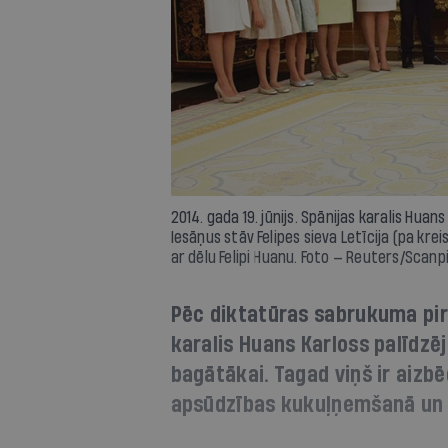
2014. gada 19. jūnijs. Spānijas karalis Huan
Iesāņus stāv Felipes sieva Letīcija (pa kre
ar dēlu Felipi Huanu. Foto — Reuters/Scanp
Pēc diktatūras sabrukuma pi
karalis Huans Karloss palīdzēj
bagātākai. Tagad viņš ir aizb
apsūdzības kukuļņemšanā un 