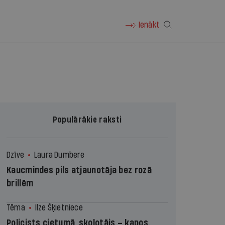
Ienākt
Populārākie raksti
Dzīve
Laura Dumbere
Kaucmindes pils atjaunotāja bez rozā
brillēm
Tēma
Ilze Šķietniece
Policists cietumā, skolotājs – kapos.