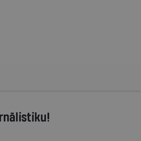
rnālistiku!
.