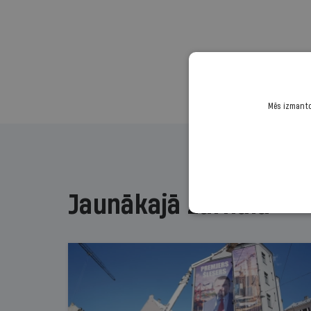
Mēs izmantoj
Jaunākajā žurnālā