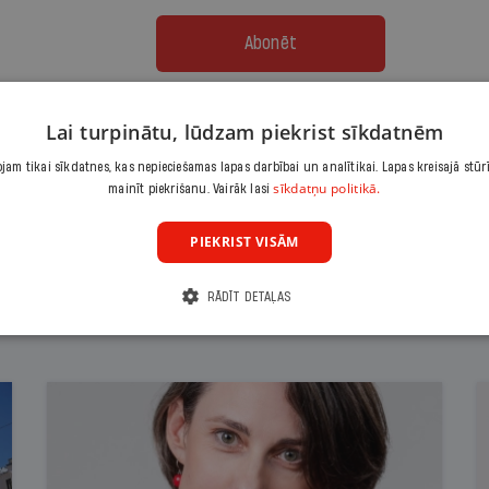
Abonēt
Citas abonēšanas iespējas meklē šeit
Lai turpinātu, lūdzam piekrist sīkdatnēm
am tikai sīkdatnes, kas nepieciešamas lapas darbībai un analītikai. Lapas kreisajā stūr
sīkdatņu politikā.
mainīt piekrišanu. Vairāk lasi
PIEKRIST VISĀM
RĀDĪT DETAĻAS