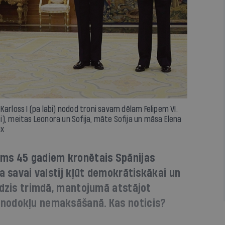
s Karloss I (pa labi) nodod troni savam dēlam Felipem VI.
isi), meitas Leonora un Sofija, māte Sofija un māsa Elena
ix
rms 45 gadiem kronētais Spānijas
a savai valstij kļūt demokrātiskākai un
ēdzis trimdā, mantojumā atstājot
nodokļu nemaksāšanā. Kas noticis?