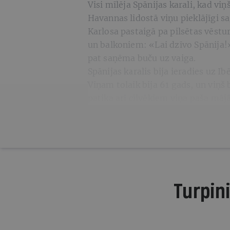
Visi mīlēja Spānijas karali, kad vi
Havannas lidostā viņu pieklājīgi s
Karlosa pastaigā pa pilsētas vēstu
un balkoniem: «Lai dzīvo Spānija!»
pat saņēma buču uz vaiga.
Spānijas karalis bija ieradies uz I
Viņam tolaik bija 61 gads, un viņš 
patika arī cilvēkiem viņa paša mājā
Turpini