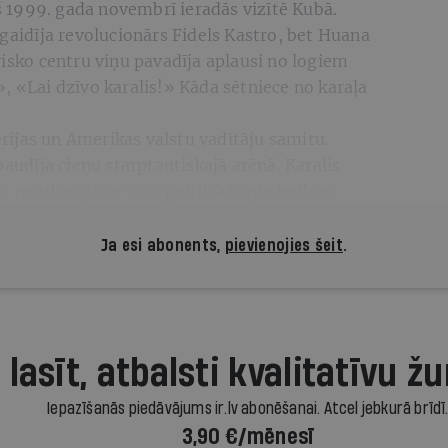
ņš 1999. gada novembrī ieradās vizītē Kubā.
agaidīja revolucionārs Fidels Kastro, bet Huana
risko centru viņu pavadīja aplausi no logiem
, «Lai dzīvo karalis!» Kāda sētniece no karaļa
bērijas un Amerikas valstu vadītāju samitu.
baudīja cieņu starptautiskajā arēnā. Karalis
s neatkarīgi no viņu politiskās piederības.
Ja esi abonents,
pievienojies šeit
.
 lasīt, atbalsti kvalitatīvu žu
Iepazīšanās piedāvājums ir.lv abonēšanai. Atcel jebkurā brīdī
3,90 €/mēnesī