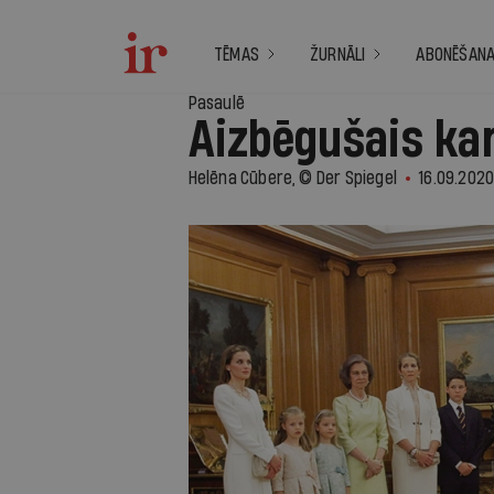
TĒMAS
ŽURNĀLI
ABONĒŠAN
Pasaulē
Aizbēgušais kar
Helēna Cūbere, © Der Spiegel
16.09.2020