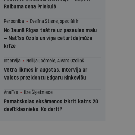
Reibuma cena Priekulē
Personība
Evelīna Stiene, speciāli Ir
No Jaunā Rīgas teātra uz pasaules malu
– Matīss Ozols un viņa ceturtdaļmūža
krīze
Intervija
Nellija Ločmele, Aivars Ozoliņš
Vētrā likmes ir augstas. Intervija ar
Valsts prezidentu Edgaru Rinkēviču
Analīze
Ilze Šķietniece
Pamatskolas eksāmenos izkrīt katrs 20.
devītklasnieks. Ko darīt?