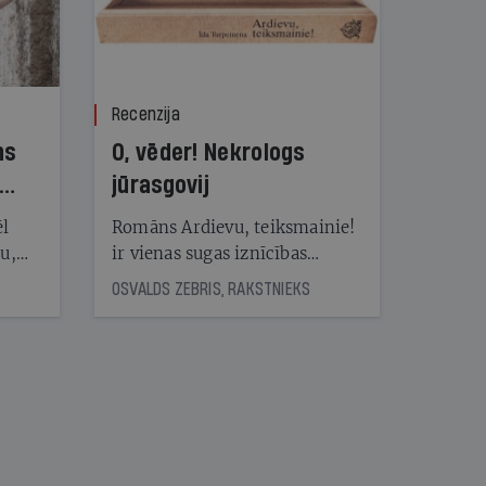
Recenzija
ns
O, vēder! Nekrologs
jūrasgovij
ēl
Romāns Ardievu, teiksmainie!
ju,
ir vienas sugas iznīcības
icas
traģiskais stāsts
OSVALDS ZEBRIS, RAKSTNIEKS
tītāju
tēm
nāt
kad
v