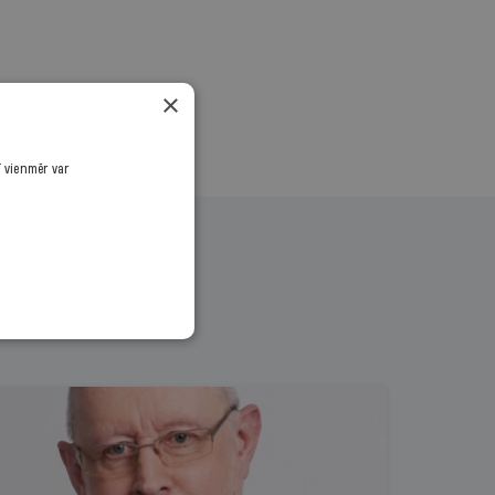
×
ī vienmēr var