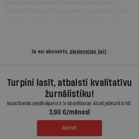
paleti nevar iesprostot konkrētā, šaurā žanru
plauktā. Mūsu priekšā nav nedz etnomūziķe, nedz
nākotnes operdīva, nedz popdziedātāja, mūziklu
vai džeza vokāliste,» tā pēc koncerta rakstīja
muzikoloģe Inese Lūsiņa.
Ja esi abonents,
pievienojies šeit
.
Turpini lasīt, atbalsti kvalitatīvu
žurnālistiku!
Iepazīšanās piedāvājums ir.lv abonēšanai. Atcel jebkurā brīdī.
3,90 €/mēnesī
Abonēt