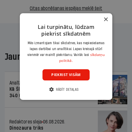
Citas abonēšanas iespējas meklē šeit
×
Lai turpinātu, lūdzam
piekrist sīkdatnēm
Mēs izmantojam tikai sīkdatnes, kas nepieciešamas
lapas darbībai un analītikai. Lapas kreisajā stūrī
Jaunākajā žurnālā
sīkdatņu
vienmēr var mainīt piekrišanu. Vairāk lasi
politikā.
PIEKRIST VISĀM
Analīze
06.08.2026.
Kā Šlesera partija palika nesodīta par
RĀDĪT DETAĻAS
340 000 vērtu reklāmas kampaņu
Redaktores sleja
06.08.2026.
Dinozaura triks