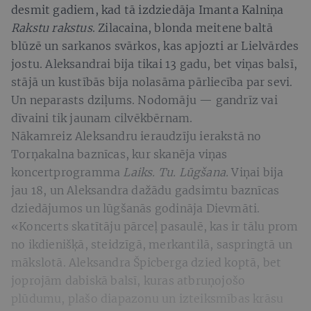
desmit gadiem, kad tā izdziedāja Imanta Kalniņa
Rakstu rakstus
. Zilacaina, blonda meitene baltā
blūzē un sarkanos svārkos, kas apjozti ar Lielvārdes
jostu. Aleksandrai bija tikai 13 gadu, bet viņas balsī,
stājā un kustībās bija nolasāma pārliecība par sevi.
Un neparasts dziļums. Nodomāju — gandrīz vai
dīvaini tik jaunam cilvēkbērnam.
Nākamreiz Aleksandru ieraudzīju ierakstā no
Torņakalna baznīcas, kur skanēja viņas
koncertprogramma
Laiks. Tu. Lūgšana.
Viņai bija
jau 18, un Aleksandra dažādu gadsimtu baznīcas
dziedājumos un lūgšanās godināja Dievmāti.
«Koncerts skatītāju pārceļ pasaulē, kas ir tālu prom
no ikdienišķā, steidzīgā, merkantilā, saspringtā un
mākslotā. Aleksandra Špicberga dzied koptā, bet
joprojām dabiskā balsī, kuras atbruņojošo
plūdumu, plašo diapazonu un izteiksmības krāsu