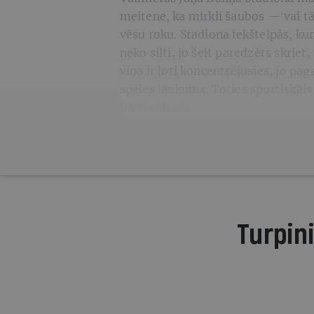
meitene, ka mirkli šaubos — vai tā
vēsu roku. Stadiona iekštelpās, ku
neko silti, jo šeit paredzēts skriet,
viņa ir ļoti koncentrējusies, jo pa
spēles laukums. Toties sportiskais 
pārsteidzošs.
Turpini