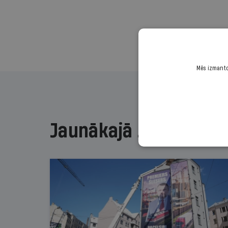
Mēs izmantoj
Jaunākajā žurnālā