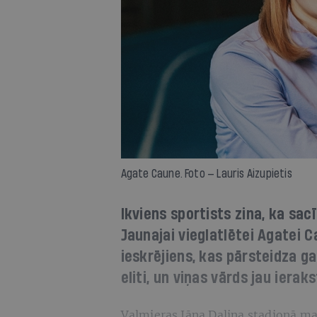
Agate Caune. Foto — Lauris Aizupietis
Ikviens sportists zina, ka sac
Jaunajai vieglatlētei Agatei 
ieskrējiens, kas pārsteidza g
eliti, un viņas vārds jau ierak
Valmieras Jāņa Daliņa stadionā man