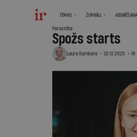
TĒMAS
ŽURNĀLI
ABONĒŠAN
Personība
Spožs starts
Laura Dumbere
20.12.2023.
IR