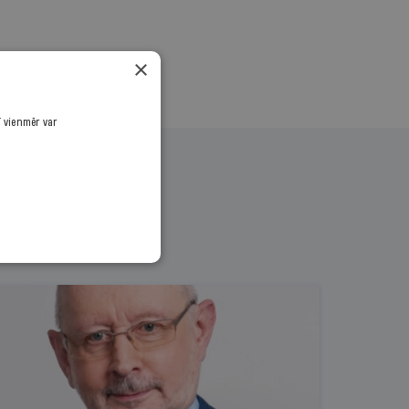
×
ī vienmēr var