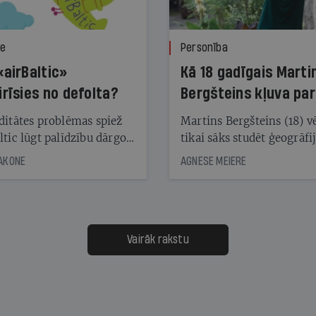
ze
Personība
«airBaltic»
Kā 18 gadīgais Marti
irīsies no defolta?
Bergšteins kļuva par
laika ziņu seju?
ditātes problēmas spiež
Martins Bergšteins (18) v
ltic lūgt palīdzību dārgo
tikai sāks studēt ģeogrāfi
āciju turētājiem, taču
bet viņa sacītajam jau uzt
JAKONE
AGNESE MEIERE
dēļ nebija kvoruma
tūkstošiem laika ziņu ska
nai. Vai lidsabiedrībai
Latvijā. Aiz dažām minū
 defolts, ja tā nespēs
televīzijas ēterā ir 11 gadi
ksāt augstos procentus,
uzcītīga darba, mammas
āpārskaita jau trīs dienas
atbalsts un drosme turpi
Vairāk rakstu
s nākamās sapulces
meteovērojumus arī tad, 
ta vidū?
šķiet, ka tie nevienam na
vajadzīgi