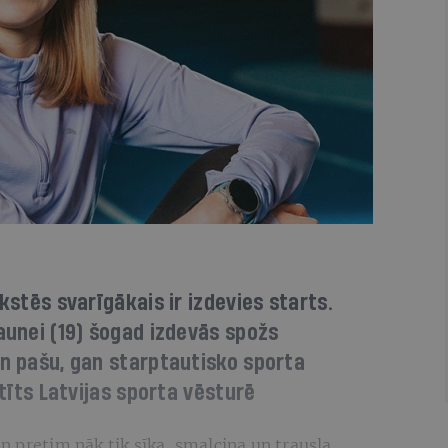
īkstēs svarīgākais ir izdevies starts.
Caunei (19) šogad izdevās spožs
an pašu, gan starptautisko sporta
stīts Latvijas sporta vēsturē
 pretim nāk tik sīka, smalciņa un trausla