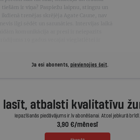
 tiešām ir viņa? Paspiežu laipnu, stingru un
r ikdienā trenējas skrējēja Agate Caune, nav
 nevis ilgi sēdēt un sarunāties. Intervijas laikā
gaidām komunikācija ar presi ir neiepazīts
rūdījums 19 gadus vecajai vieglatlētei ir
Ja esi abonents,
pievienojies šeit
.
 lasīt, atbalsti kvalitatīvu žu
Iepazīšanās piedāvājums ir.lv abonēšanai. Atcel jebkurā brīdī
3,90 €/mēnesī