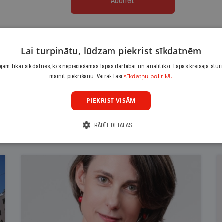
Abonēt
Citas abonēšanas iespējas meklē šeit
Lai turpinātu, lūdzam piekrist sīkdatnēm
am tikai sīkdatnes, kas nepieciešamas lapas darbībai un analītikai. Lapas kreisajā stūr
sīkdatņu politikā.
mainīt piekrišanu. Vairāk lasi
PIEKRIST VISĀM
RĀDĪT DETAĻAS