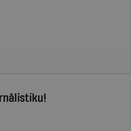
rnālistiku!
.