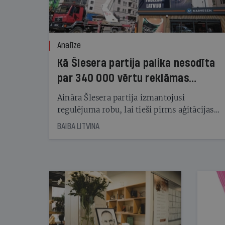
Analīze
Kā Šlesera partija palika nesodīta
par 340 000 vērtu reklāmas
kampaņu
Aināra Šlesera partija izmantojusi
regulējuma robu, lai tieši pirms aģitācijas
starta izreklamētos par summu, kas
BAIBA LITVINA
pārsniedz trešdaļu no likumīgi atļautajiem
kampaņas tēriņiem. KNAB pārkāpumus
nekonstatē