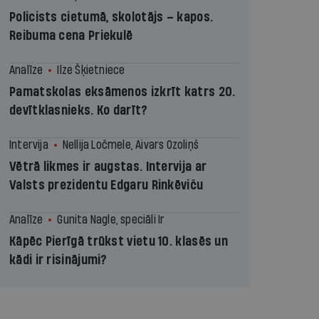
Policists cietumā, skolotājs – kapos.
Reibuma cena Priekulē
Analīze
Ilze Šķietniece
Pamatskolas eksāmenos izkrīt katrs 20.
devītklasnieks. Ko darīt?
Intervija
Nellija Ločmele, Aivars Ozoliņš
Vētrā likmes ir augstas. Intervija ar
Valsts prezidentu Edgaru Rinkēviču
Analīze
Gunita Nagle, speciāli Ir
Kāpēc Pierīgā trūkst vietu 10. klasēs un
kādi ir risinājumi?