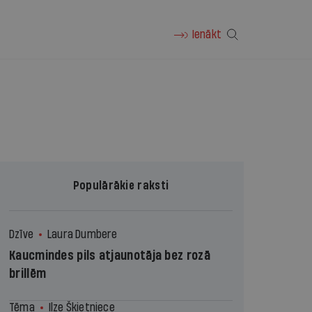
Ienākt
Populārākie raksti
Dzīve
Laura Dumbere
Kaucmindes pils atjaunotāja bez rozā
brillēm
Tēma
Ilze Šķietniece