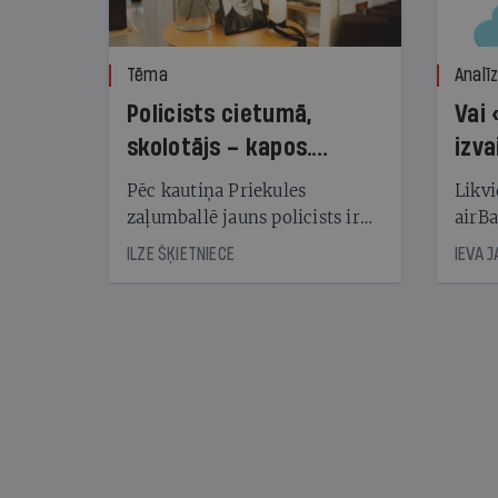
Tēma
Analī
Policists cietumā,
Vai 
skolotājs – kapos.
izva
Reibuma cena Priekulē
Pēc kautiņa Priekules
Likvi
zaļumballē jauns policists ir
airBa
nonācis cietumā, bet
oblig
ILZE ŠĶIETNIECE
IEVA 
cienījams pedagogs — kapos.
šone
Tik traģiska ir izrādījusies
lemša
divu promiļu reibuma cena
draud
sama
kas j
pirm
augus