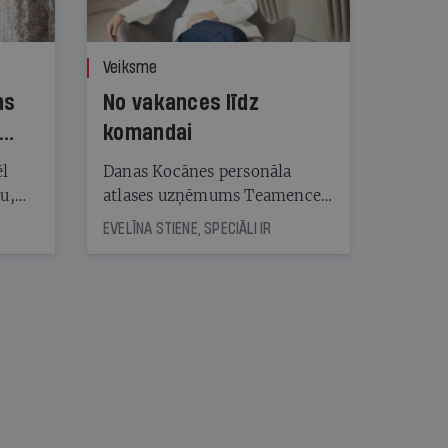
Veiksme
ns
No vakances līdz
komandai
ēl
Danas Kocānes personāla
ju,
atlases uzņēmums Teamence
icas
savieno īstos uzņēmumus ar
EVELĪNA STIENE, SPECIĀLI IR
tītāju
īstajiem cilvēkiem
tēm
nāt
kad
v