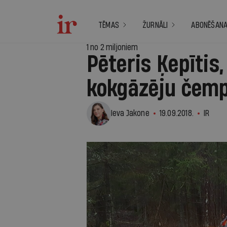
TĒMAS
ŽURNĀLI
ABONĒŠAN
1 no 2 miljoniem
Pēteris Ķepītis
kokgāzēju čemp
Ieva Jakone
19.09.2018.
IR