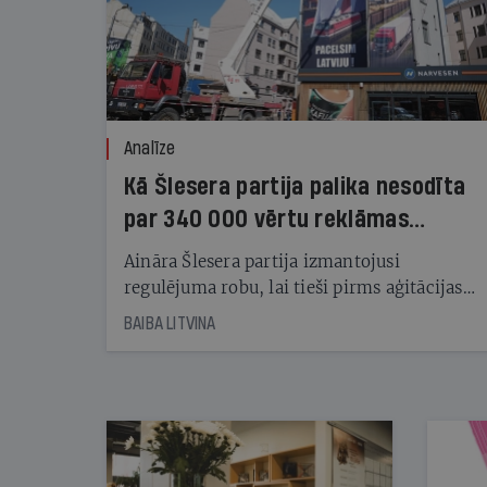
Analīze
Kā Šlesera partija palika nesodīta
par 340 000 vērtu reklāmas
kampaņu
Aināra Šlesera partija izmantojusi
regulējuma robu, lai tieši pirms aģitācijas
starta izreklamētos par summu, kas
BAIBA LITVINA
pārsniedz trešdaļu no likumīgi atļautajiem
kampaņas tēriņiem. KNAB pārkāpumus
nekonstatē