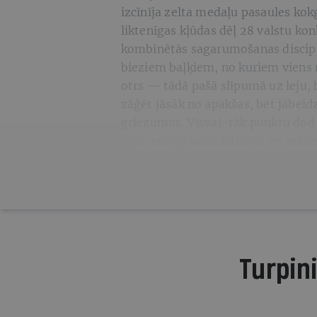
izcīnīja zelta medaļu pasaules ko
liktenīgas kļūdas dēļ 28 valstu konk
kombinētās sagarumošanas discipl
bieziem baļķiem, no kuriem viens 
otrs — tādā pašā slīpumā uz leju, 
zāģēt jāsāk no apakšas, bet jābeid
griezumus. Visvai-rāk punktu dod pr
ripu nozāģēšanai iztērēja 26 seku
Turpini