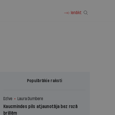
Ienākt
Populārākie raksti
Dzīve
Laura Dumbere
Kaucmindes pils atjaunotāja bez rozā
brillēm