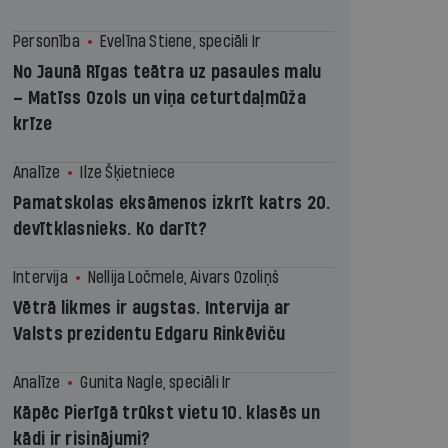
Personība
Evelīna Stiene, speciāli Ir
No Jaunā Rīgas teātra uz pasaules malu
– Matīss Ozols un viņa ceturtdaļmūža
krīze
Analīze
Ilze Šķietniece
Pamatskolas eksāmenos izkrīt katrs 20.
devītklasnieks. Ko darīt?
Intervija
Nellija Ločmele, Aivars Ozoliņš
Vētrā likmes ir augstas. Intervija ar
Valsts prezidentu Edgaru Rinkēviču
Analīze
Gunita Nagle, speciāli Ir
Kāpēc Pierīgā trūkst vietu 10. klasēs un
kādi ir risinājumi?