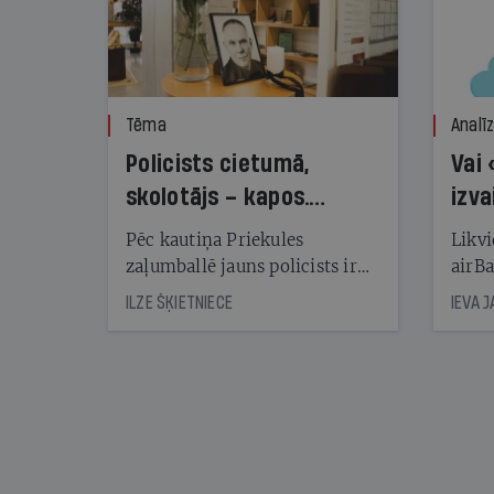
Tēma
Analī
Policists cietumā,
Vai 
skolotājs – kapos.
izva
Reibuma cena Priekulē
Pēc kautiņa Priekules
Likvi
zaļumballē jauns policists ir
airBa
nonācis cietumā, bet
oblig
ILZE ŠĶIETNIECE
IEVA 
cienījams pedagogs — kapos.
šone
Tik traģiska ir izrādījusies
lemša
divu promiļu reibuma cena
draud
sama
kas j
pirm
augus