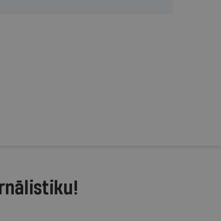
rnālistiku!
.