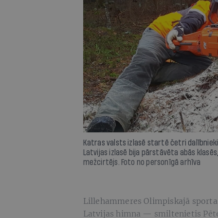
Katras valsts izlasē startē četri dalībniek
Latvijas izlasē bija pārstāvēta abās klasēs,
mežcirtējs. Foto no personīgā arhīva
Lillehammeres Olimpiskajā sporta
Latvijas himna — smiltenietis Pēte