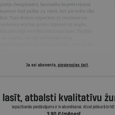
kgāzēju čempionātā. Sacensību kopvērtējumā
urencē viņš palika 23. vietā, bet pie zelta tika
īnā. Tajā diviem virpotiem 37 centimetrus
novietots septiņu grādu slīpumā uz augšu,
bija jānozāģē noteikta biezuma ripas. Turklāt
z no augšas, precīzi savienojot abus
ecizitāte, bet arī laiks ir būtisks. Pēteris abu
ndes.
Ja esi abonents,
pievienojies šeit
.
 lasīt, atbalsti kvalitatīvu žu
Iepazīšanās piedāvājums ir.lv abonēšanai. Atcel jebkurā brīdī
3,90 €/mēnesī