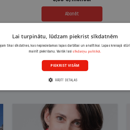
Abonēt
Citas abonēšanas iespējas meklē šeit
Lai turpinātu, lūdzam piekrist sīkdatnēm
am tikai sīkdatnes, kas nepieciešamas lapas darbībai un analītikai. Lapas kreisajā stūr
sīkdatņu politikā.
mainīt piekrišanu. Vairāk lasi
PIEKRIST VISĀM
RĀDĪT DETAĻAS