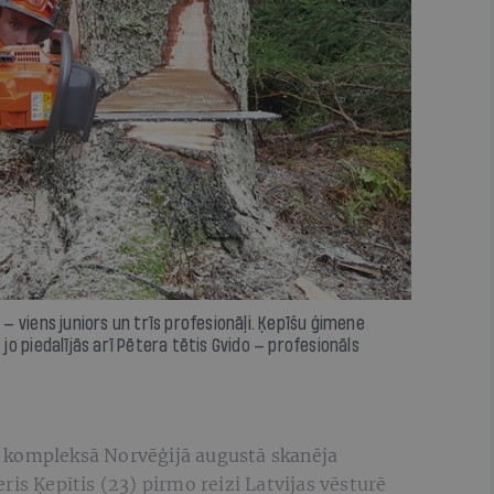
i — viens juniors un trīs profesionāļi. Ķepīšu ģimene
 jo piedalījās arī Pētera tētis Gvido — profesionāls
 kompleksā Norvēģijā augustā skanēja
ris Ķepītis (23) pirmo reizi Latvijas vēsturē