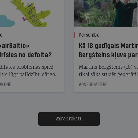
ze
Personība
«airBaltic»
Kā 18 gadīgais Marti
irīsies no defolta?
Bergšteins kļuva par
laika ziņu seju?
ditātes problēmas spiež
Martins Bergšteins (18) v
ltic lūgt palīdzību dārgo
tikai sāks studēt ģeogrāfi
āciju turētājiem, taču
bet viņa sacītajam jau uzt
JAKONE
AGNESE MEIERE
dēļ nebija kvoruma
tūkstošiem laika ziņu ska
nai. Vai lidsabiedrībai
Latvijā. Aiz dažām minū
 defolts, ja tā nespēs
televīzijas ēterā ir 11 gadi
ksāt augstos procentus,
uzcītīga darba, mammas
āpārskaita jau trīs dienas
atbalsts un drosme turpi
Vairāk rakstu
s nākamās sapulces
meteovērojumus arī tad, 
ta vidū?
šķiet, ka tie nevienam na