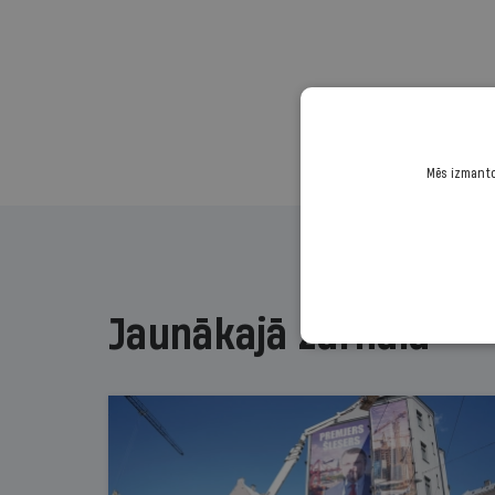
Mēs izmantoj
Jaunākajā žurnālā