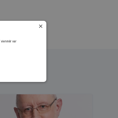
×
ī vienmēr var