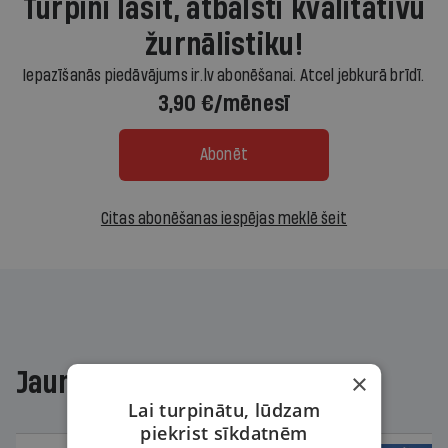
Turpini lasīt, atbalsti kvalitatīvu
žurnālistiku!
Iepazīšanās piedāvājums ir.lv abonēšanai. Atcel jebkurā brīdī.
3,90 €/mēnesī
Abonēt
Citas abonēšanas iespējas meklē šeit
Jaunākajā žurnālā
×
Lai turpinātu, lūdzam
piekrist sīkdatnēm