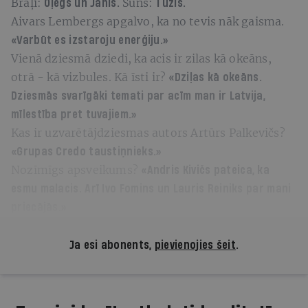
Brāļi:
Suns:
Oļegs un Jānis.
Tuzis.
Aivars Lembergs apgalvo, ka no tevis nāk gaisma.
«Varbūt es izstaroju enerģiju.»
Vienā dziesmā dziedi, ka acis ir zilas kā okeāns,
otrā - kā vizbules. Kā īsti ir?
«Dziļas kā okeāns.
Dziesmās svarīgāki temati par acīm man ir Latvija,
mīlestība pret tuvajiem.»
Kas ir uzvarētājdziesmas autors Artūrs Palkevičs?
«Grupas
Credo
taustiņnieks.»
Nozīmīgs apsveikums?
«Andris Kivičs pateica, ka
esmu malacis. Arī Ivo Fomins un Lauris Reiniks par mani
priecājās.»
Ja esi abonents,
pievienojies šeit
.