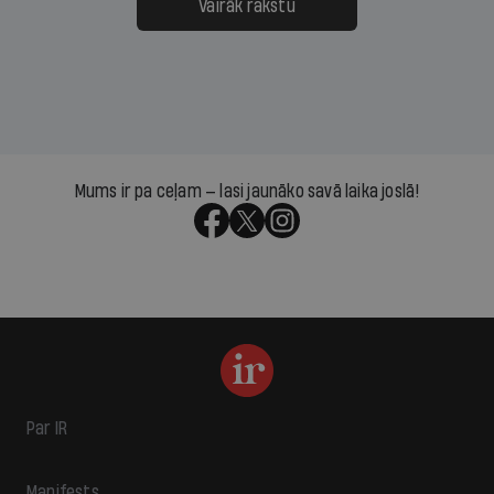
Vairāk rakstu
Mums ir pa ceļam — lasi jaunāko savā laika joslā!
Par IR
Manifests