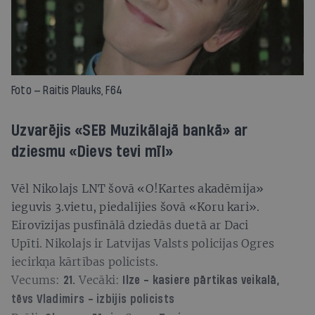
Foto — Raitis Plauks, F64
Uzvarējis «SEB Muzikālajā bankā» ar
dziesmu «Dievs tevi mīl»
Vēl Nikolajs LNT šovā «O!Kartes akadēmija»
ieguvis 3.vietu, piedalījies šovā «Koru kari».
Eirovīzijas pusfinālā dziedās duetā ar Daci
Upīti. Nikolajs ir Latvijas Valsts policijas Ogres
iecirkņa kārtības policists.
Vecums:
Vecāki:
21.
Ilze - kasiere pārtikas veikalā,
tēvs Vladimirs - izbijis policists