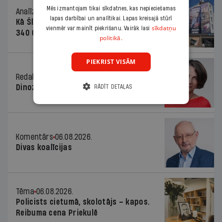
Mēs izmantojam tikai sīkdatnes, kas nepieciešamas
Analīze
06.08.2026.
lapas darbībai un analītikai. Lapas kreisajā stūrī
Kā Šlesera partija palika nesodīta par
sīkdatņu
vienmēr var mainīt piekrišanu. Vairāk lasi
340 000 vērtu reklāmas kampaņu
politikā.
PIEKRIST VISĀM
Redaktores sleja
06.08.2026.
Dinozaura triks
RĀDĪT DETAĻAS
Komentārs
06.08.2026.
Divas koalīcijas
Tēma
06.08.2026.
Policists cietumā, skolotājs – kapos.
Reibuma cena Priekulē