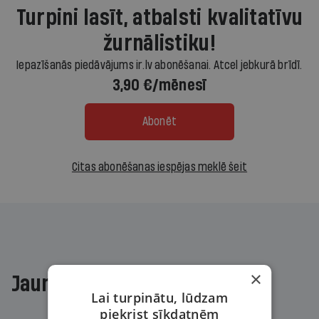
Turpini lasīt, atbalsti kvalitatīvu
žurnālistiku!
Iepazīšanās piedāvājums ir.lv abonēšanai. Atcel jebkurā brīdī.
3,90 €/mēnesī
Abonēt
Citas abonēšanas iespējas meklē šeit
×
Jaunākajā žurnālā
Lai turpinātu, lūdzam
piekrist sīkdatnēm