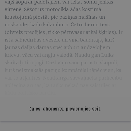
viņš kopā ar padotajiem var lēkāt somu jenkas
virtenē. Sēžot uz motocikla ādas kostīmā,
krustojumā piestāt pie paziņas mašīnas un
noskandēt kādu kalambūru. Četru bērnu tēvs
(divreiz precējies, tikko pērnvasar atkal šķīries). Ir
īsta sabiedrības dvēsele un vīna baudītājs, kurš
jaunas daiļas dāmas spēj apburt ar dzejoļiem
krievu, vācu vai angļu valodā. Naudu gan Luiks
skaita ļoti rūpīgi. Daži viņu sauc par īstu skopuli,
kurš neizmaksās paziņu kompānijai tāpēc vien, ka
var to atļauties. Neatkarīgā savvaļnieka pārliecību
apliecina arī tas, ka Luiks nekad nav saistījies ar
kādu politisko partiju.
Ja esi abonents,
pievienojies šeit
.