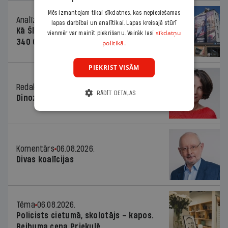
Mēs izmantojam tikai sīkdatnes, kas nepieciešamas
Analīze
06.08.2026.
lapas darbībai un analītikai. Lapas kreisajā stūrī
Kā Šlesera partija palika nesodīta par
sīkdatņu
vienmēr var mainīt piekrišanu. Vairāk lasi
340 000 vērtu reklāmas kampaņu
politikā.
PIEKRIST VISĀM
Redaktores sleja
06.08.2026.
RĀDĪT DETAĻAS
Dinozaura triks
Komentārs
06.08.2026.
Divas koalīcijas
Tēma
06.08.2026.
Policists cietumā, skolotājs – kapos.
Reibuma cena Priekulē