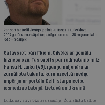
Par portāla Delfi vienīgo īpašnieku Hanss H. Luiks kļuva
2007.gadā, samaksājot iespaidīgu summu — 38 miljonus latu.
Foto — Scanpix
Gatavs iet pāri līķiem. Cilvēks ar ģeniālu
biznesa ožu. Tas sacīts par rudmataino milzi
Hansu H. Luiku (49), igauņu miljonāru ar
žurnālista talantu, kura uzceltā mediju
impērija ar portāla Delfi starpniecību
iesniedzas Latvijā, Lietuvā un Ukrainā
Luiks nav stīvs biznesa sausiņš. Žurnālistu ballītē