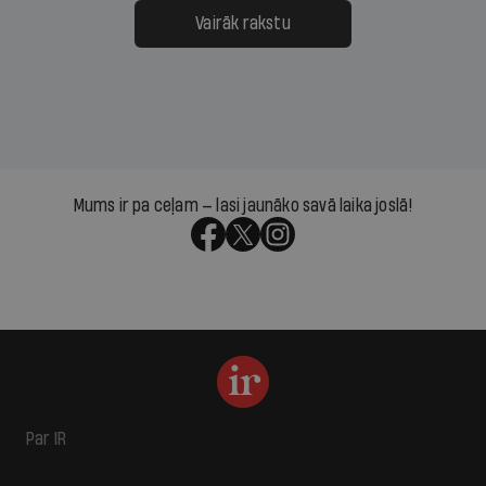
Vairāk rakstu
Mums ir pa ceļam — lasi jaunāko savā laika joslā!
Par IR