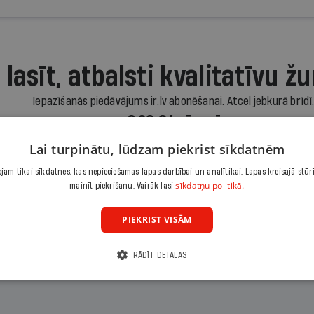
 lasīt, atbalsti kvalitatīvu žu
Iepazīšanās piedāvājums ir.lv abonēšanai. Atcel jebkurā brīdī
3,90 €/mēnesī
Lai turpinātu, lūdzam piekrist sīkdatnēm
Abonēt
am tikai sīkdatnes, kas nepieciešamas lapas darbībai un analītikai. Lapas kreisajā stūr
sīkdatņu politikā.
mainīt piekrišanu. Vairāk lasi
Citas abonēšanas iespējas meklē šeit
PIEKRIST VISĀM
RĀDĪT DETAĻAS