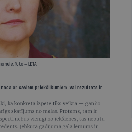
iemele. Foto — LETA
nāca ar saviem priekšlikumiem. Vai rezultāts ir
i, ka konkrētā izpēte tiks veikta — gan šo
arīgs skatījums no malas. Protams, tam ir
perti nebūs vienīgi no iekšienes, tas nebūtu
recedents. Jebkurā gadījumā gala lēmums ir