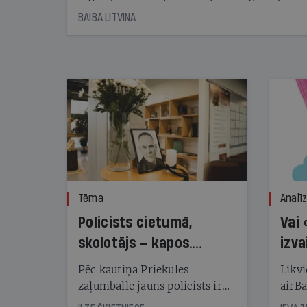
starta izreklamētos par summu, kas
BAIBA LITVINA
pārsniedz trešdaļu no likumīgi atļautajiem
kampaņas tēriņiem. KNAB pārkāpumus
nekonstatē
Tēma
Analī
Policists cietumā,
Vai 
skolotājs – kapos.
izva
Reibuma cena Priekulē
Pēc kautiņa Priekules
Likvi
zaļumballē jauns policists ir
airBa
nonācis cietumā, bet
oblig