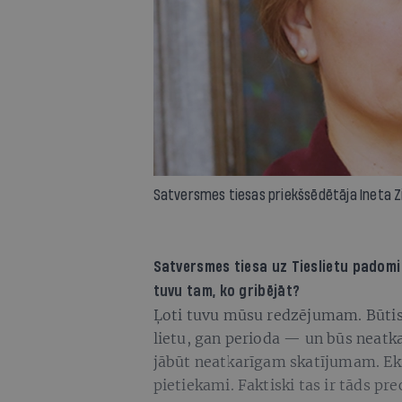
Satversmes tiesas priekšsēdētāja Ineta Z
Satversmes tiesa uz Tieslietu padomi 
tuvu tam, ko gribējāt?
Ļoti tuvu mūsu redzējumam. Būtisk
lietu, gan perioda — un būs neatk
jābūt neatkarīgam skatījumam. Eks
pietiekami. Faktiski tas ir tāds p