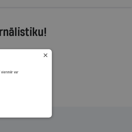
rnālistiku!
.
×
ī vienmēr var