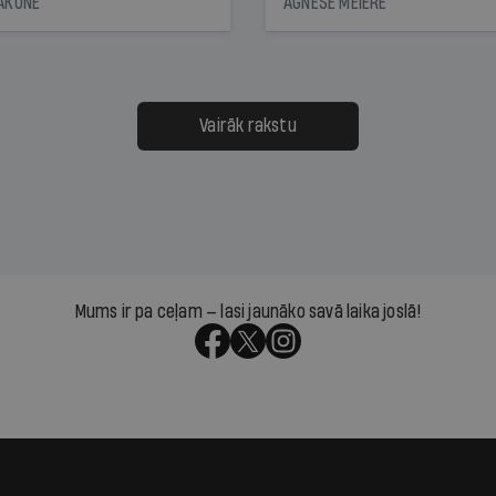
JAKONE
AGNESE MEIERE
dēļ nebija kvoruma
tūkstošiem laika ziņu ska
nai. Vai lidsabiedrībai
Latvijā. Aiz dažām minū
 defolts, ja tā nespēs
televīzijas ēterā ir 11 gadi
ksāt augstos procentus,
uzcītīga darba, mammas
āpārskaita jau trīs dienas
atbalsts un drosme turpi
Vairāk rakstu
s nākamās sapulces
meteovērojumus arī tad, 
ta vidū?
šķiet, ka tie nevienam na
vajadzīgi
Mums ir pa ceļam — lasi jaunāko savā laika joslā!