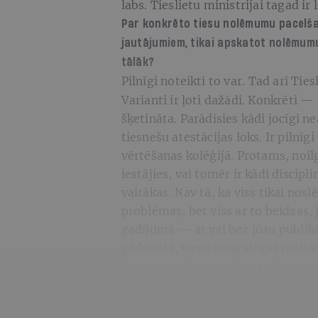
labs. Tieslietu ministrijai tagad ir l
Par konkrēto tiesu nolēmumu pacelšan
jautājumiem, tikai apskatot nolēmumu
tālāk?
Pilnīgi noteikti to var.
Tad arī Tie
Varianti ir ļoti dažādi. Konkrēti — 
šķetināta. Parādīsies kādi jocīgi n
tiesnešu atestācijas loks. Ir pilnīg
vērtēšanas kolēģijā. Protams, noilg
iestājies, vai tomēr ir kādi discipl
vairākas. Nav tā, ka viss tikai nos
problēmas, bet viss ar to beidzas,
gadījumā — ar vai bez jūsu publikāc
gadsimtā, viens no atslēgas mehāni
jāstiprina. Jāskatās, kas tiek vērtē