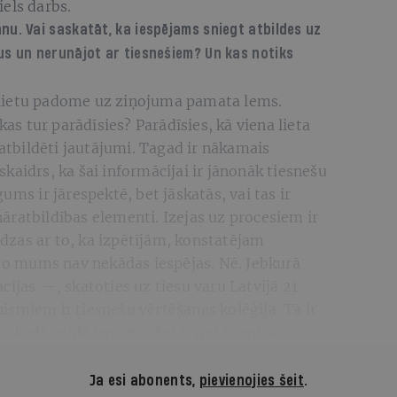
iels darbs.
u. Vai saskatāt, ka iespējams sniegt atbildes uz
s un nerunājot ar tiesnešiem? Un kas notiks
slietu padome uz ziņojuma pamata lems.
kas tur parādīsies? Parādīsies, kā viena lieta
eatbildēti jautājumi. Tagad ir nākamais
i skaidrs, ka šai informācijai ir jānonāk tiesnešu
ums ir jārespektē, bet jāskatās, vai tas ir
ināratbildības elementi. Izejas uz procesiem ir
lēdzas ar to, ka izpētījām, konstatējam
 jo mums nav nekādas iespējas. Nē. Jebkurā
ijas —, skatoties uz tiesu varu Latvijā 21.
smiem ir tiesnešu vērtēšanas kolēģija. Tā ir
ts, kādā veidā vērtēts. Tas ir pašā centrā.
Ja esi abonents,
pievienojies šeit
.