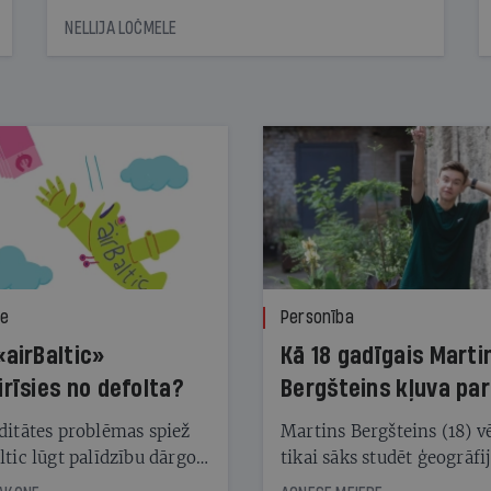
NELLIJA LOČMELE
ze
Personība
«airBaltic»
Kā 18 gadīgais Marti
irīsies no defolta?
Bergšteins kļuva par
laika ziņu seju?
ditātes problēmas spiež
Martins Bergšteins (18) v
ltic lūgt palīdzību dārgo
tikai sāks studēt ģeogrāfi
āciju turētājiem, taču
bet viņa sacītajam jau uzt