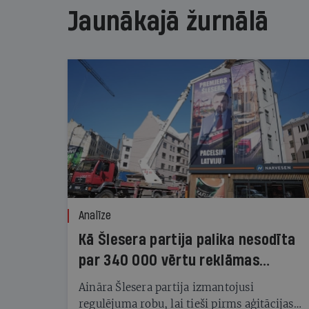
Jaunākajā žurnālā
Analīze
Kā Šlesera partija palika nesodīta
par 340 000 vērtu reklāmas
kampaņu
Aināra Šlesera partija izmantojusi
regulējuma robu, lai tieši pirms aģitācijas