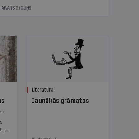
AIVARS OZOLIŅŠ
Literatūra
ns
Jaunākās grāmatas
ēl
ju,
icas