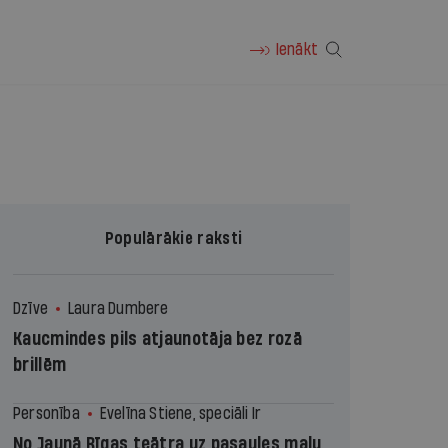
Ienākt
Populārākie raksti
Dzīve
Laura Dumbere
Kaucmindes pils atjaunotāja bez rozā
brillēm
Personība
Evelīna Stiene, speciāli Ir
No Jaunā Rīgas teātra uz pasaules malu