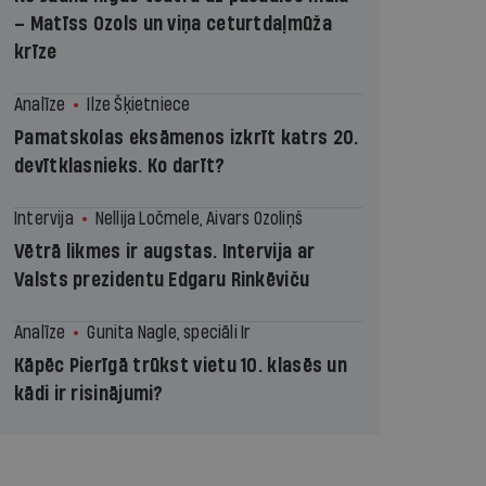
– Matīss Ozols un viņa ceturtdaļmūža
krīze
Analīze
Ilze Šķietniece
Pamatskolas eksāmenos izkrīt katrs 20.
devītklasnieks. Ko darīt?
Intervija
Nellija Ločmele, Aivars Ozoliņš
Vētrā likmes ir augstas. Intervija ar
Valsts prezidentu Edgaru Rinkēviču
Analīze
Gunita Nagle, speciāli Ir
Kāpēc Pierīgā trūkst vietu 10. klasēs un
kādi ir risinājumi?