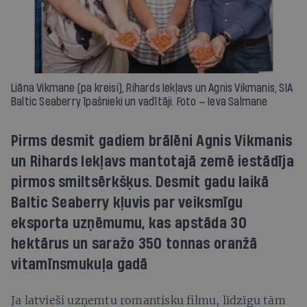
Liāna Vikmane (pa kreisi), Rihards Iekļavs un Agnis Vikmanis, SIA
Baltic Seaberry īpašnieki un vadītāji. Foto — Ieva Salmane
Pirms desmit gadiem brālēni Agnis Vikmanis
un Rihards Iekļavs mantotajā zemē iestādīja
pirmos smiltsērkšķus. Desmit gadu laikā
Baltic Seaberry kļuvis par veiksmīgu
eksporta uzņēmumu, kas apstāda 30
hektārus un saražo 350 tonnas oranžā
vitamīnsmukuļa gadā
Ja latvieši uzņemtu romantisku filmu, līdzīgu tām