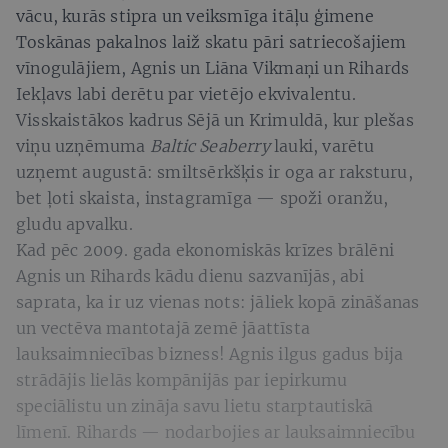
vācu, kurās stipra un veiksmīga itāļu ģimene
Toskānas pakalnos laiž skatu pāri satriecošajiem
vīnogulājiem, Agnis un Liāna Vikmaņi un Rihards
Iekļavs labi derētu par vietējo ekvivalentu.
Visskaistākos kadrus Sējā un Krimuldā, kur plešas
viņu uzņēmuma
Baltic Seaberry
lauki, varētu
uzņemt augustā: smiltsērkšķis ir oga ar raksturu,
bet ļoti skaista, instagramīga
— spoži oranžu,
gludu apvalku.
Kad pēc 2009. gada ekonomiskās krīzes brālēni
Agnis un Rihards kādu dienu sazvanījās, abi
saprata, ka ir uz vienas nots: jāliek kopā zināšanas
un vectēva mantotajā zemē jāattīsta
lauksaimniecības bizness! Agnis ilgus gadus bija
strādājis lielās kompānijās par iepirkumu
speciālistu un zināja savu lietu starptautiskā
līmenī. Rihards — nodarbojies ar lauksaimniecību