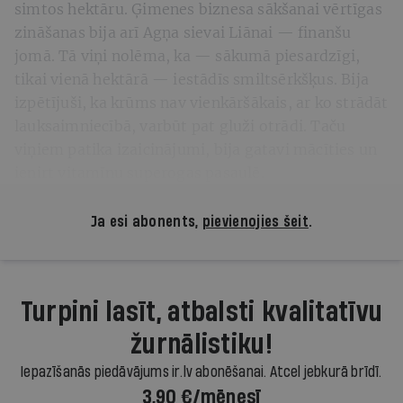
simtos hektāru. Ģimenes biznesa sākšanai vērtīgas
zināšanas bija arī Agņa sievai Liānai — finanšu
jomā. Tā viņi nolēma, ka — sākumā piesardzīgi,
tikai vienā hektārā — iestādīs smiltsērkšķus. Bija
izpētījuši, ka krūms nav vienkāršākais, ar ko strādāt
lauksaimniecībā, varbūt pat gluži otrādi. Taču
viņiem patika izaicinājumi, bija gatavi mācīties un
ienirt vitamīnu superogas pasaulē.
Ja esi abonents,
pievienojies šeit
.
Turpini lasīt, atbalsti kvalitatīvu
žurnālistiku!
Iepazīšanās piedāvājums ir.lv abonēšanai. Atcel jebkurā brīdī.
3,90 €/mēnesī