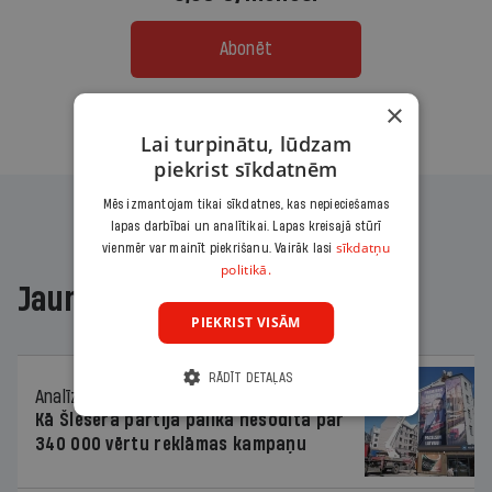
Abonēt
×
Citas abonēšanas iespējas meklē šeit
Lai turpinātu, lūdzam
piekrist sīkdatnēm
Mēs izmantojam tikai sīkdatnes, kas nepieciešamas
lapas darbībai un analītikai. Lapas kreisajā stūrī
sīkdatņu
vienmēr var mainīt piekrišanu. Vairāk lasi
politikā.
Jaunākajā žurnālā
PIEKRIST VISĀM
RĀDĪT DETAĻAS
Analīze
06.08.2026.
Kā Šlesera partija palika nesodīta par
340 000 vērtu reklāmas kampaņu