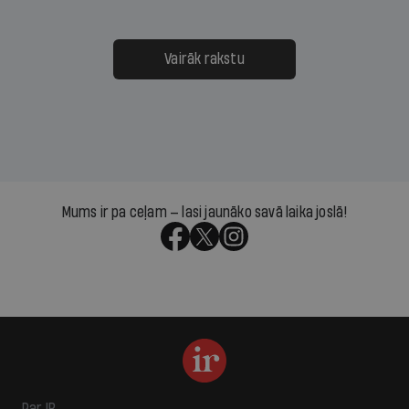
Vairāk rakstu
Mums ir pa ceļam — lasi jaunāko savā laika joslā!
Par IR