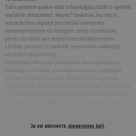
Taču pēdējos gados daži tehnoloģiju milži ir spējuši
saglabāt dominanci. Kāpēc? Izskatās, ka viņi ir
iemācījušies atpazīt potenciāli nāvējošus
jaunuzņēmumus un integrēt savās struktūrās,
pirms tie kļūst par nopietniem konkurentiem.
Lielisks piemērs ir vadošie ģeneratīvā mākslīgā
intelekta izstrādātāji.
DeepMind
, vienu no pirmajiem ievērojamajiem
mākslīgā intelekta jaunuzņēmumiem, iegādājās
Google
.
OpenAI,
kas tika dibināta kā bezpeļņas
organizācija, ir piesaistījusi 13 miljardus ASV dolāru
no
Microsoft
.
Anthropic
,
OpenAI
inženieru dibināts
jaunuzņēmums, saņēmis četrus miljardus dolāru
no
Amazon
un divus miljardus no
Google
.
Ja esi abonents,
pievienojies šeit
.