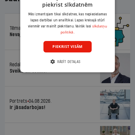
piekrist sīkdatnēm
Mēs izmantojam tikai sīkdatnes, kas nepieciešamas
lapas darbībai un analītikai. Lapas kreisajā stūrī
sīkdatņu
vienmēr var mainīt piekrišanu. Vairāk lasi
Tēma
04.08.2026.
politikā.
Nevajag baidīties!
PIEKRIST VISĀM
RĀDĪT DETAĻAS
Redaktora sleja
04.08.2026.
Sveika un sveiks!
Portrets
04.08.2026.
Ir jāsadarbojas!