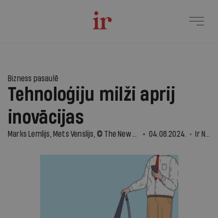
Bizness pasaulē
Tehnoloģiju milži aprij
inovācijas
Marks Lemlijs, Mets Venslijs, © The New York Times News Service
04.08.2024.
Ir Nauda