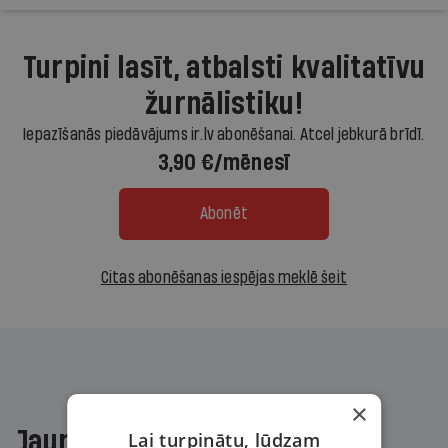
Turpini lasīt, atbalsti kvalitatīvu
žurnālistiku!
Iepazīšanās piedāvājums ir.lv abonēšanai. Atcel jebkurā brīdī.
3,90 €/mēnesī
Abonēt
Citas abonēšanas iespējas meklē šeit
×
Jaunākajā žurnālā
Lai turpinātu, lūdzam