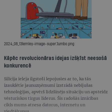
2024_08_13lemley-image-superJumbo.png
Kāpēc revolucionāras idejas izšķīst neesošā
konkurencē
Silīcija ieleja ilgstoši lepojusies ar to, ka tās
izauklētie jaunuzņēmumi izstrādā nebijušas
tehnoloģijas, apvērš līdzšinējo situāciju un apsteidz
vēsturiskos tirgus līderus. Šis radošās iznīcības
cikls mums atnesa datorus, internetu un
viedtālruņus.